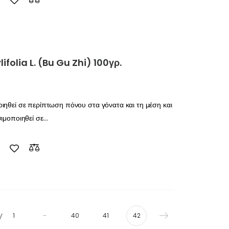
Compare
folia L. (Bu Gu Zhi) 100γρ.
ιηθεί σε περίπτωση πόνου στα γόνατα και τη μέση και
σιμοποιηθεί σε…
Compare
v
…
1
40
41
42