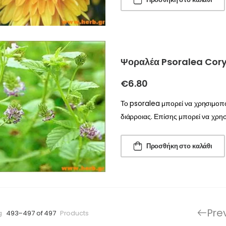
Ψοραλέα Psoralea Coryli
€
6.80
Το psoralea μπορεί να χρησιμοπο
διάρροιας. Επίσης μπορεί να χρη
Προσθήκη στο καλάθι
Pre
g
493–497 of 497
Products