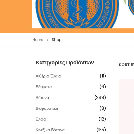
Home
Shop
Κατηγορίες Προϊόντων
SORT BY
Αιθέρια Έλαια
11
Βάμματα
6
Βότανα
248
Διάφορα είδη
8
Ελαια
12
Κινέζικα Βότανα
155