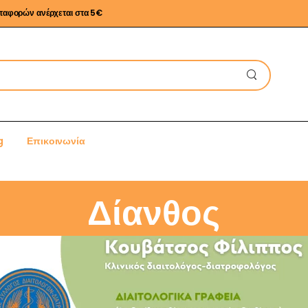
εταφορών ανέρχεται στα 5€
g
Επικοινωνία
Δίανθος