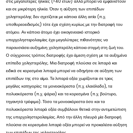
στις μεγαλύτερες ηλικίες (>40 ετών) αλλά μπορεί να εμφανιστούν
και σε μικρότερη ηλικία. Όταν η αύξηση των επιπέδων
χοληστερόλης δεν σχετίζεται με κάποια άλλη αιτία (π.χ.
υποθυρεοειδισμός) τότε έχει σχέση κυρίως με την διατροφή του
ατόμου. Αν κάποιο άτομο έχει οικογενειακό ιστορικό
υπερχοληστερολαιμίας έχει μεγαλύτερες πιθανότητες να
παρουσιάσει αυξημένη χοληστερόλη κάποια στιγμή στη ζωή του.
Ο σύγχρονος τρόπος διατροφής έχει άμεση σχέση με τα αυξημένα
επίπεδα χοληστερόλης. Μια διατροφή πλούσια σε λιπαρά και
ειδικά σε κορεσμένα λιπαρά μπορεί να οδηγήσει σε αύξηση των
επιπέδων της στο αίμα. Τα λιπαρά οξέα χωρίζονται σε τρεις
μεγάλες κατηγορίες: τα μονοακόρεστα (π.χ. ελαιόλαδο), τα
πολυακόρεστα (π.χ. ψάρια) και τα κορεσμένα (π.χ. βούτυρο,
τηγανητά τρόφιμα). Τόσο τα μονοακόρεστα όσο και τα
πολυακόρεστα λιπαρά οξέα συμβάλουν θετικά στην αντιμετώπιση
της υπερχοληστερολαιμίας. Από την άλλη πλευρά μία διατροφή
πλούσια σε κορεσμένα λιπαρά οξέα μπορεί να προκαλέσει αύξηση
των επιπέδων της χοληστερόλης.