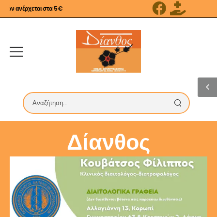
ών ανέρχεται στα 5€
Δίανθος