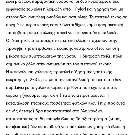
είναι μια πολυπαραγοντική νόσος και οι δύο κυριότερες αιτίες
εμφάνισής του είναι η λοίμωξη από H.Pylori και η χρήση των μη
στεροειδών αντιφλεγμονοδών και ασπιρίνης. Το πεπτικό έλκος σε
ορισμένες περιπτώσεις επουλώνεται δίχως καμία φαρμακευτική
παρέμβαση ενώ σε άλλες μπορεί να εμφανιστούν επιπλοκές.
Οι διαιτητικές συστάσεις στο πεπτικό έλκος στοχεύουν στην
πρόληψη της υπερβολικής έκκρισης γαστρικού οξέος και στη
μείωση των συμπτωμάτων της νόσου. Η διατροφή παίζει πολύ
σημαντικό ρόλο στην αντιμετώπιση του πεπτικού έλκους.
Η κατανάλωση γάλακτος προκαλεί αύξηση της γαστρικής
έκκρισης για 2-3 ώρες μετά την κατανάλωσή του κάτι που δεν
συμβαίνει με τα γαλακτοκομικά προϊόντα που έχουν υποστεί
ζύμωση (γιαούρτι, τυρί κ.λ.π.) τα οποία προτιμούνται. Η
κατανάλωση επαρκούς ποσότητας φυτικών ινών (π.χ. προϊόντα
ολικής άλεσης) δρα προστατευτικά στο βλεννογόνο,
αποτρέποντας τη δημιουργία έλκους. Τα όξινα τρόφιμα (χυμοί,
αναψυκτικά) δεν είναι πιθανό να προκαλέσουν γαστρικό έλκος ή
να καθυστερήσουν την επούλωση ενός ήδη υπάρχοντος, ωστόσο