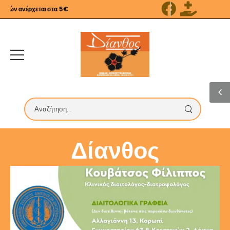
ρών ανέρχεται στα 5€
Δίανθος