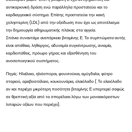
αντικαρκινική δράση ενώ παράλληλα προστατεύει και το
καρδιαγγειακό σύστημα. Επίσης προστατεύει την κακή
χοληστερίνη (LDL) από την οξείδωση που έχει ως αποτέλεσμα
την δημιουργία αθηρωματικής πλάκας στα αγγεία.
Σπάνια συναντάμε ανεπάρκεια βιταμίνης Ε. Τα συμπτώματα αυτής
είναι απάθεια, λήθαργος, αδυναμία συγκέντρωσης, ανιαμία,
καρδιοπάθεις, πρόωρο γήρας και εξασθένηση του
ανοσοποιητικού συστήματος.
Πηγές: Ηλιέλαιο, ηλιόσποροι, φουντούκια, αμύγδαλα, φύτρο
σταριού, αραβοσιτέλαιο, κουκουνάρια, ελαιόλαδο ( Το ελαιόλαδο
αν και περιέχει μικρότερη ποσότητα βιταμίνης Ε υπερτερεί σαφώς
σε θρεπτική αξία από τα σπορέλαια λόγω των μονοακόρεστων
λιπαρών οξέων που περιέχει).