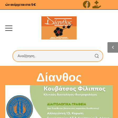
ρών ανέρχεται στα 5€
Δίανθος