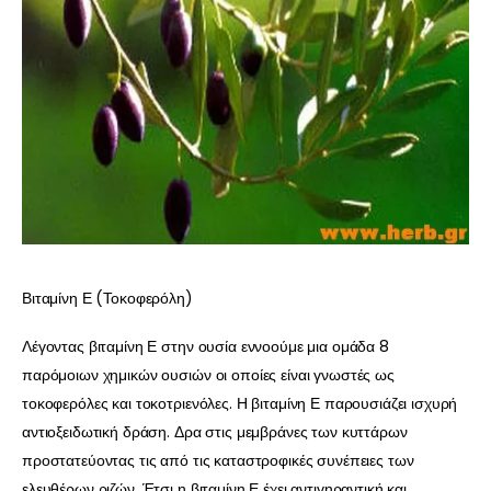
Βιταμίνη Ε (Τοκοφερόλη)
Λέγοντας βιταμίνη Ε στην ουσία εννοούμε μια ομάδα 8
παρόμοιων χημικών ουσιών οι οποίες είναι γνωστές ως
τοκοφερόλες και τοκοτριενόλες. Η βιταμίνη Ε παρουσιάζει ισχυρή
αντιοξειδωτική δράση. Δρα στις μεμβράνες των κυττάρων
προστατεύοντας τις από τις καταστροφικές συνέπειες των
ελευθέρων ριζών. Έτσι η βιταμίνη Ε έχει αντιγηραντική και