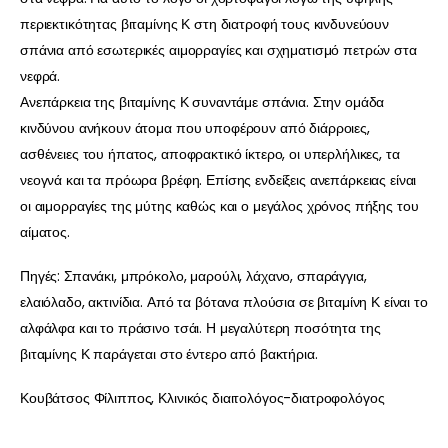
περιεκτικότητας βιταμίνης Κ στη διατροφή τους κινδυνεύουν
σπάνια από εσωτερικές αιμορραγίες και σχηματισμό πετρών στα
νεφρά.
Ανεπάρκεια της βιταμίνης Κ συναντάμε σπάνια. Στην ομάδα
κινδύνου ανήκουν άτομα που υποφέρουν από διάρροιες,
ασθένειες του ήπατος, αποφρακτικό ίκτερο, οι υπερλήλικες, τα
νεογνά και τα πρόωρα βρέφη. Επίσης ενδείξεις ανεπάρκειας είναι
οι αιμορραγίες της μύτης καθώς και ο μεγάλος χρόνος πήξης του
αίματος.
Πηγές: Σπανάκι, μπρόκολο, μαρούλι, λάχανο, σπαράγγια,
ελαιόλαδο, ακτινίδια. Από τα βότανα πλούσια σε βιταμίνη Κ είναι το
αλφάλφα και το πράσινο τσάι. Η μεγαλύτερη ποσότητα της
βιταμίνης Κ παράγεται στο έντερο από βακτήρια.
Κουβάτσος Φίλιππος, Κλινικός διαιτολόγος-διατροφολόγος