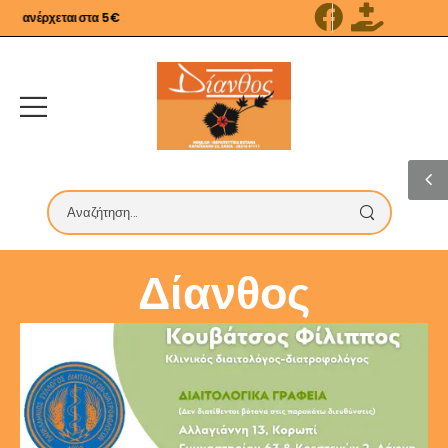
ν ανέρχεται στα 5€
Δίανθος