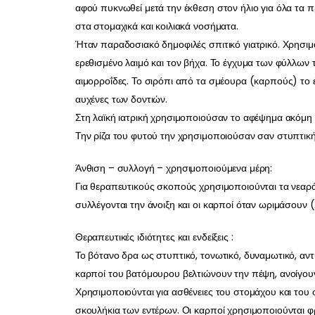
αφού πυκνωθεί μετά την έκθεση στον ήλιο για όλα τα 
στα στομαχικά και κοιλιακά νοσήματα.
Ήταν παραδοσιακό δημοφιλές σπιτικό γιατρικό. Χρησιμ
ερεθισμένο λαιμό και τον βήχα. Το έγχυμα των φύλλων 
αιμορροΐδες. Το σιρόπι από τα σμέουρα (καρπούς) το
αυχένες των δοντιών.
Στη λαϊκή ιατρική χρησιμοποιούσαν το αφέψημα ακόμη κ
Την ρίζα του φυτού την χρησιμοποιούσαν σαν στυπτική, 
Άνθιση – συλλογή – χρησιμοποιούμενα μέρη:
Για θεραπευτικούς σκοπούς χρησιμοποιούνται τα νεαρά β
συλλέγονται την άνοιξη και οι καρποί όταν ωριμάσουν 
Θεραπευτικές ιδιότητες και ενδείξεις :
Το βότανο δρα ως στυπτικό, τονωτικό, δυναμωτικό, αντι
καρποί του βατόμουρου βελτιώνουν την πέψη, ανοίγουν
Χρησιμοποιούνται για ασθένειες του στομάχου και του 
σκουλήκια των εντέρων. Οι καρποί χρησιμοποιούνται 