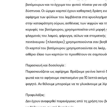
βατόμουρων και το έγχυμα του φυτού πίνεται για να σβή
δύσπνοια. Οι ώριμοι καρποί έχουν καθαρτική δράση ενώ
αφέψημα των φύλλων του λαμβάνεται στα κρυολογήματα
στην κατακράτηση ούρων, ασθένειες των νεφρών και τη
κορυφές του βατόμουρου, χρησιμοποιείται υπό μορφή γα
φλεγμονές του λαιμού, φάρυγγα, ούλων και στοματικής κ
πεντάνευρου (πλαντάγκο) χρησιμοποιούνται σαν βοηθη
Οι καρποί του βατόμουρου χρησιμοποιούνται σε λικέρ, σ
αιθέριο έλαιο των καρπών το προσθέτουν σε σαμπουάν 
Παρασκευή και δοσολογία :
Παρασκευάζεται ως αφέψημα. Βράζουμε για ένα λεπτό δύ
φωτιά και το αφήνουμε σκεπασμένο για 10 λεπτά ακόμη
φαγητό. Αν θέλουμε μπορούμε να το γλυκάνουμε με λίγο
Προφυλάξεις:
Δεν έχουν αναφερθεί παρενέργειες από τη χρήση του β