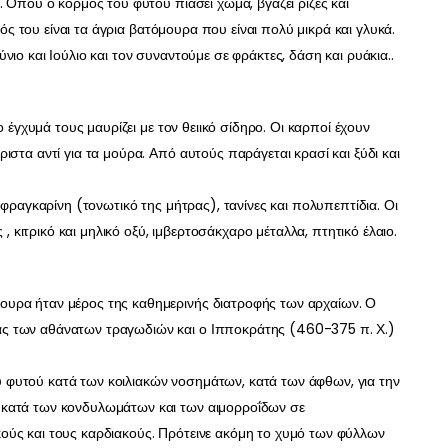
. Όπου ο κορμός του φυτού πιάσει χώμα, βγάζει ρίζες και
πός του είναι τα άγρια βατόμουρα που είναι πολύ μικρά και γλυκά.
Ιούνιο και Ιούλιο και τον συναντούμε σε φράκτες, δάση και ρυάκια..
ο έγχυμά τους μαυρίζει με τον θειικό σίδηρο. Οι καρποί έχουν
ιστα αντί για τα μούρα. Από αυτούς παράγεται κρασί και ξύδι και
 φραγκαρίνη (τονωτικό της μήτρας), τανίνες και πολυπεπτίδια. Οι
 , κιτρικό και μηλικό οξύ, ιμβερτοσάκχαρο μέταλλα, πτητικό έλαιο.
ουρα ήταν μέρος της καθημερινής διατροφής των αρχαίων. Ο
ς των αθάνατων τραγωδιών και ο Ιπποκράτης (460-375 π. Χ.)
φυτού κατά των κοιλιακών νοσημάτων, κατά των άφθων, για την
 κατά των κονδυλωμάτων και των αιμορροΐδων σε
ούς και τους καρδιακούς. Πρότεινε ακόμη το χυμό των φύλλων