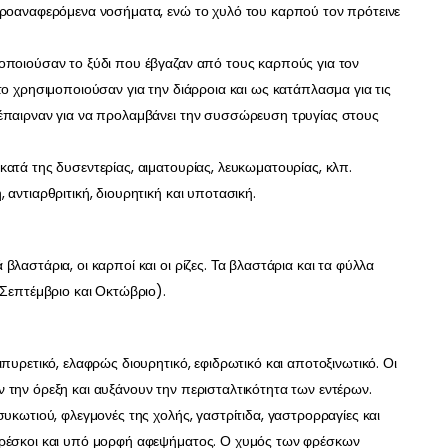
προαναφερόμενα νοσήματα, ενώ το χυλό του καρπού τον πρότεινε
οποιούσαν το ξύδι που έβγαζαν από τους καρπούς για τον
το χρησιμοποιούσαν για την διάρροια και ως κατάπλασμα για τις
 έπαιρναν για να προλαμβάνει την συσσώρευση τρυγίας στους
ατά της δυσεντερίας, αιματουρίας, λευκωματουρίας, κλπ.
αντιαρθριτική, διουρητική και υποτασική.
λαστάρια, οι καρποί και οι ρίζες. Τα βλαστάρια και τα φύλλα
(Σεπτέμβριο και Οκτώβριο).
πυρετικό, ελαφρώς διουρητικό, εφιδρωτικό και αποτοξινωτικό. Οι
 την όρεξη και αυξάνουν την περισταλτικότητα των εντέρων.
συκωτιού, φλεγμονές της χολής, γαστρίτιδα, γαστρορραγίες και
φρέσκοι και υπό μορφή αφεψήματος. Ο χυμός των φρέσκων