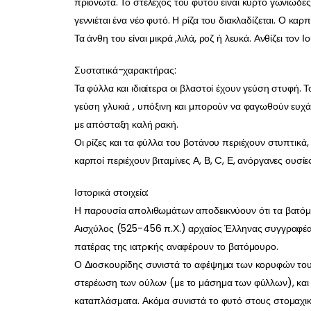
πριονωτά. Το στέλεχος του φυτού είναι κυρτό γωνιώδες
γεννιέται ένα νέο φυτό. Η ρίζα του διακλαδίζεται. Ο καρ
Τα άνθη του είναι μικρά ,λιλά, ροζ ή λευκά. Ανθίζει τον 
Συστατικά-χαρακτήρας:
Τα φύλλα και ιδιαίτερα οι βλαστοί έχουν γεύση στυφή. Τ
γεύση γλυκιά , υπόξινη και μπορούν να φαγωθούν ευχάρ
με απόσταξη καλή ρακή.
Οι ρίζες και τα φύλλα του βοτάνου περιέχουν στυπτικά,
καρποί περιέχουν βιταμίνες Α, Β, C, Ε, ανόργανες ουσίες
Ιστορικά στοιχεία:
Η παρουσία απολιθωμάτων αποδεικνύουν ότι τα βατόμ
Αισχύλος (525-456 π.Χ.) αρχαίος Έλληνας συγγραφέα
πατέρας της ιατρικής αναφέρουν το βατόμουρο.
Ο Διοσκουρίδης συνιστά το αφέψημα των κορυφών του 
στερέωση των ούλων (με το μάσημα των φύλλων), και
καταπλάσματα. Ακόμα συνιστά το φυτό στους στομαχικ