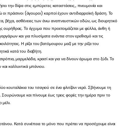
σει την δίψα στις εμπύρετες καταστάσεις., πνευμονία και
 οι πράσινοι (άγουροι) καρποί έχουν αντιδιαρροϊκή δράση. Το
, βήχα, ασθένειες των άνω αναπνευστικών οδών, ως διουρητικό
ς ουρήθρας. Το έγχυμα που προετοιμάζεται με φύλλα, άνθη ή
ργάρων και για πλυσίματα ενάντια στον ερεθισμό και τις
οιλότητας. Η ρίζα του βατόμουρου μαζί με την ρίζα του
τικά κατά του διαβήτη.
ιρόπια, μαρμελάδα, κρασί και για να δίνουν άρωμα στο ξύδι. Το
και καλλυντικά μπάνιου.
ο κουταλάκια του τσαγιού σε ένα φλιτζάνι νερό. Σβήνουμε τη
. Σουρώνουμε και πίνουμε έως τρεις φορές την ημέρα πριν το
 μέλι.
οτάνου. Κατά συνέπεια το μόνο που πρέπει να προσέχουμε είναι