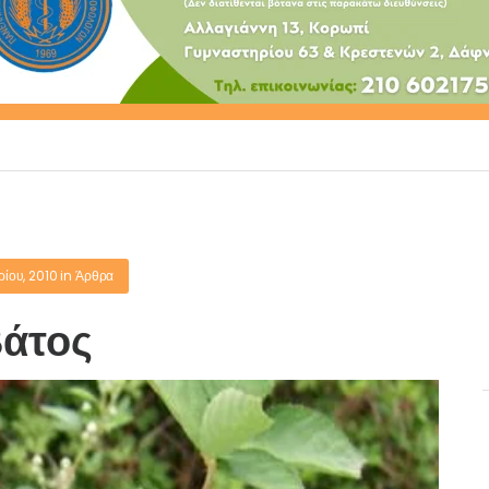
ρίου, 2010
in
Άρθρα
άτος