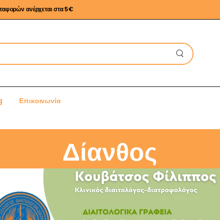
εταφορών ανέρχεται στα 5€
g
Επικοινωνία
Δίανθος