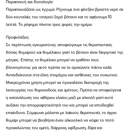
Παρασκευή και δοσολογία:
Παρασκευάζεται ως έγχυμα. Ρίχνουμε ένα φλιτζάνι βραστό νερό σε
δύο κουταλιές του τσαγιού ξηρό βότανο και το αφήνουμε 10
λεπτά. Το ρόφημα πίνεται τρεις φορές την ημέρα.
Προφυλάξεις:
Σε περίπτωση εγκυμοσύνης αποφεύγουμε τις θεραπευτικές
δόσεις θυμαριού και θυμέλαιου γιατί το βότανο είναι διεγερτικό της
μήτρας. Επίσης το θυμέλαιο μπορεί να ερεθίσει τους
βλεννογόνους για αυτό πρέπει να το αραιώνετε πάντα καλά.
Αντενδείκνυται στα έλκη στομάχου και ασθένειες του συκωτιού.
Μακροχρόνια χρήση μπορεί να προκαλέσει διαταραχή της
λειτουργίας του θυρεοειδούς και εμέτους. Πρέπει να αποφεύγεται
η κατανάλωση του αιθέριου ελαίου μαζί με αλκοόλ γιατί αυτό
αυξάνει την απορροφητικότητά του και μπορεί να αποδειχθεί
επικίνδυνο. Σύμφωνα μάλιστα με λαϊκούς θεραπευτές το άγριο
θυμάρι μπορεί να βοηθήσει έναν αλκοολικό να κόψει το ποτό
προκαλώντας του εμετό, διάρροια, εφίδρωση, δίψα και