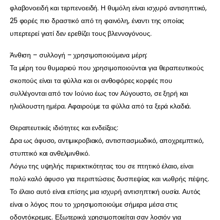
φλαβονοειδή και τερπενοειδή. Η θυμόλη είναι ισχυρό αντισηπτικό,
25 φορές πιο δραστικό από τη φαινόλη, έναντι της οποίας
υπερτερεί γιατί δεν ερεθίζει τους βλεννογόνους.
Άνθιση – συλλογή – χρησιμοποιούμενα μέρη:
Τα μέρη του θυμαριού που χρησιμοποιούνται για θεραπευτικούς
σκοπούς είναι τα φύλλα και οι ανθοφόρες κορφές που
συλλέγονται από τον Ιούνιο έως τον Αύγουστο, σε ξηρή και
ηλιόλουστη ημέρα. Αφαιρούμε τα φύλλα από τα ξερά κλαδιά.
Θεραπευτικές ιδιότητες και ενδείξεις:
Δρα ως άφυσο, αντιμικροβιακό, αντισπασμωδικό, αποχρεμπτικό,
στυπτικό και ανθελμινθικό.
Λόγω της υψηλής περιεκτικότητας του σε πτητικό έλαιο, είναι
πολύ καλό άφυσο για περιπτώσεις δυσπεψίας και νωθρής πέψης.
Το έλαιο αυτό είναι επίσης μια ισχυρή αντισηπτική ουσία. Αυτός
είναι ο λόγος που το χρησιμοποιούμε σήμερα μέσα στις
οδοντόκρεμες. Εξωτερικά χρησιμοποιείται σαν λοσιόν για