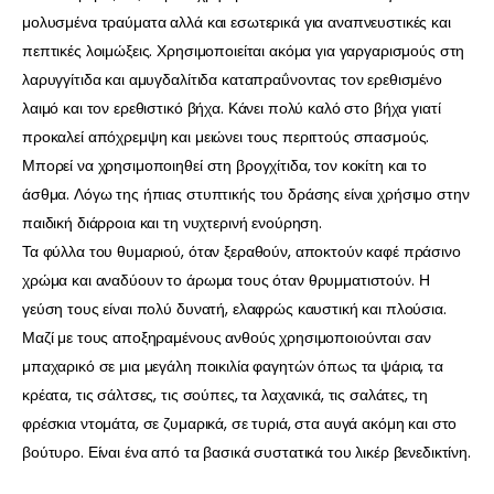
μολυσμένα τραύματα αλλά και εσωτερικά για αναπνευστικές και
πεπτικές λοιμώξεις. Χρησιμοποιείται ακόμα για γαργαρισμούς στη
λαρυγγίτιδα και αμυγδαλίτιδα καταπραΰνοντας τον ερεθισμένο
λαιμό και τον ερεθιστικό βήχα. Κάνει πολύ καλό στο βήχα γιατί
προκαλεί απόχρεμψη και μειώνει τους περιττούς σπασμούς.
Μπορεί να χρησιμοποιηθεί στη βρογχίτιδα, τον κοκίτη και το
άσθμα. Λόγω της ήπιας στυπτικής του δράσης είναι χρήσιμο στην
παιδική διάρροια και τη νυχτερινή ενούρηση.
Τα φύλλα του θυμαριού, όταν ξεραθούν, αποκτούν καφέ πράσινο
χρώμα και αναδύουν το άρωμα τους όταν θρυμματιστούν. Η
γεύση τους είναι πολύ δυνατή, ελαφρώς καυστική και πλούσια.
Μαζί με τους αποξηραμένους ανθούς χρησιμοποιούνται σαν
μπαχαρικό σε μια μεγάλη ποικιλία φαγητών όπως τα ψάρια, τα
κρέατα, τις σάλτσες, τις σούπες, τα λαχανικά, τις σαλάτες, τη
φρέσκια ντομάτα, σε ζυμαρικά, σε τυριά, στα αυγά ακόμη και στο
βούτυρο. Είναι ένα από τα βασικά συστατικά του λικέρ βενεδικτίνη.