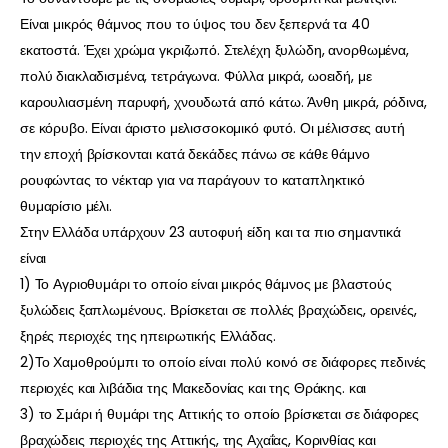
Είναι μικρός θάμνος που το ύψος του δεν ξεπερνά τα 40
εκατοστά. Έχει χρώμα γκριζωπό. Στελέχη ξυλώδη, ανορθωμένα,
πολύ διακλαδισμένα, τετράγωνα. Φύλλα μικρά, ωοειδή, με
καρουλιασμένη παρυφή, χνουδωτά από κάτω. Άνθη μικρά, ρόδινα,
σε κόρυβο. Είναι άριστο μελισσοκομικό φυτό. Οι μέλισσες αυτή
την εποχή βρίσκονται κατά δεκάδες πάνω σε κάθε θάμνο
ρουφώντας το νέκταρ για να παράγουν το καταπληκτικό
θυμαρίσιο μέλι.
Στην Ελλάδα υπάρχουν 23 αυτοφυή είδη και τα πιο σημαντικά
είναι
1) Το Αγριοθυμάρι το οποίο είναι μικρός θάμνος με βλαστούς
ξυλώδεις ξαπλωμένους. Βρίσκεται σε πολλές βραχώδεις, ορεινές,
ξηρές περιοχές της ηπειρωτικής Ελλάδας.
2)Το Χαμοθρούμπι το οποίο είναι πολύ κοινό σε διάφορες πεδινές
περιοχές και λιβάδια της Μακεδονίας και της Θράκης. και
3) το Σμάρι ή θυμάρι της Aττικής το οποίο βρίσκεται σε διάφορες
βραχώδεις περιοχές της Αττικής, της Αχαΐας, Κορινθίας και