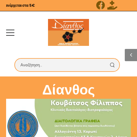
ανέρχεται στα 5€
Δίανθος