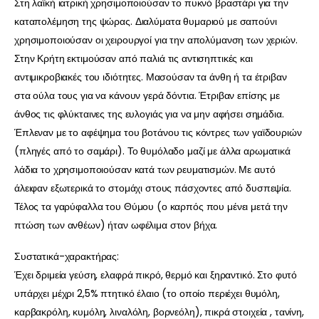
Στη λαϊκή ιατρική χρησιμοποιούσαν το πυκνό βραστάρι για την
καταπολέμηση της ψώρας. Διαλύματα θυμαριού με σαπούνι
χρησιμοποιούσαν οι χειρουργοί για την απολύμανση των χεριών.
Στην Κρήτη εκτιμούσαν από παλιά τις αντισηπτικές και
αντιμικροβιακές του ιδιότητες. Μασούσαν τα άνθη ή τα έτριβαν
στα ούλα τους για να κάνουν γερά δόντια. Έτριβαν επίσης με
άνθος τις φλύκταινες της ευλογιάς για να μην αφήσει σημάδια.
Έπλεναν με το αφέψημα του βοτάνου τις κόντρες των γαϊδουριών
(πληγές από το σαμάρι). Το θυμόλαδο μαζί με άλλα αρωματικά
λάδια το χρησιμοποιούσαν κατά των ρευματισμών. Με αυτό
άλειφαν εξωτερικά το στομάχι στους πάσχοντες από δυσπεψία.
Τέλος τα γαρύφαλλα του Θύμου (ο καρπός που μένει μετά την
πτώση των ανθέων) ήταν ωφέλιμα στον βήχα.
Συστατικά-χαρακτήρας:
Έχει δριμεία γεύση, ελαφρά πικρό, θερμό και ξηραντικό. Στο φυτό
υπάρχει μέχρι 2,5% πτητικό έλαιο (το οποίο περιέχει θυμόλη,
καρβακρόλη, κυμόλη, λιναλόλη, βορνεόλη), πικρά στοιχεία , τανίνη,