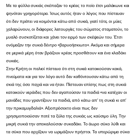
Με τα φύλλα συκιάς σκέπαζαν το κρέας το ποίο έτσι μαλάκωνε και
ψηνόταν γρηγορότερα. Ίσως αυτός ήταν ο λόγος που πίστευαν
ότι δεν πρέπει να κοιμόνται κάτω από συκιά, γιατί τότε, οι μύες
χαλαρώνουν, οι διάφορες λειτουργίες του σώματος σταματούν, το
μυαλό συσκοτίζεται και χάνει τον ειρμό των σκέψεών του. Έτσι
ονόμαζαν την συκιά δέντρο «βαρυοήσκιωτο». Ακόμα και σήμερα
σε μερικά μέρη όταν βράζουν κρέας προσθέτουν και ένα κλαδάκι
συκιάς.
Στην Κρήτη οι παλιοί πίστευα ότι στη συκιά κατοικούσαν κακά,
πνεύματα και για τον λόγο αυτό δεν καθόντουσαν κάτω από τη
σκιά της όσο παχιά και να ήταν. Πίστευαν επίσης πως στη συκιά
κατοικούν νεράιδες που δεν αγαπούσαν τα παιδιά «να κατέχαν οι
μανάδες που γραντίζουν τα παιδιά, από κάτω απ’ τη συκιά κι απ’
την πρικαμυγδαλιά». Αξιοπρόσεκτο είναι πως δεν
χρησιμοποιούσαν ποτέ τα ξύλα της συκιάς ως καύσιμο ύλη. Την
μικρή συκιά την αποκαλούσαν συκαδάκι. Το άωρο σύκο λύθι και
τα σύκα που αρχίζουν να ωριμάζουν πρήστοι. Τα υπερώριμα σύκα