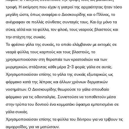
τροφή. Η εκτίμηση που είχαν η γιατροί της αρχαιότητας ήταν τόσο
μεγάλη ώστε, όπως αναφέρει ο Διοσκουρίδης και ο Πλίνιος, το
ανέγραφαν σε πολλές σύνθετες συνταγές τους. Και όχι μόνο τα
σύκα, αλλά και τα φύλλα, τον φλοιό, τους νεαρούς βλαστούς και
την στάχτη της συκιάς.
Το φρέσκο γάλα της συκιάς, το οποίο ελάμβαναν με εκτομές σε
νεαρά φύλλα, τους καρπούς και τους βλαστούς, το
χρησιμοποιούσαν στη θεραπεία των κρεατοελιών και των
μυρμηγκιών, στάζοντας κάθε μέρα 2-3 φορές γάλα σε αυτές.
Χρησιμοποιούσαν επίσης το γάλα της συκιάς εξωτερικώς ως
φάρμακο κατά της λέπρας και άλλων χρόνιων δερματικών
νοσημάτων. Ο Διοσκουρίδης θεωρούσε το γάλα σπουδαίο
φάρμακο για τις οδονταλγίες. Συνιστούσε να τοποθετούν μέσα
στην τρύπα του δοντιού ένα κομματάκι ύφασμα εμποτισμένο σε
γάλα συκιάς.
Χρησιμοποιούσαν επίσης τα φύλλα του δέντρου για να τρίβουν τις
αιμορροΐδες, για να ματώσουν.