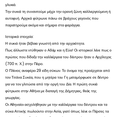
γλυκιά.
Την συκιά τη συναντούμε μέχρι την ορεινή ζώνη καλλιεργούμενη ή
αυτοφυή. Αρχικά φύτρωνε πάνω σε βράχους γεγονός που
παρατηρούμε ακόμα και σήμερα στα φαράγγια.
Ιστορικά στοιχεία:
Η συκιά ήταν βέβαια γνωστή από την αρχαιότητα.
Πως άλλωστε ντύθηκαν ο Αδάμ και η Εύα! Οι ιστορικοί λένε πως ο
πρώτος που δίδαξε την καλλιέργεια του δέντρου ήταν ο Αρχίλοχος
(700 π. Χ.) στην Πάρο.
Ο Πλίνιος αναφέρει 29 είδη σύκων. Το όνομα της προέρχεται από
τον Τιτάνα Συκέα, που η μητέρα του Γη μεταμόρφωσε σε δέντρο
για να τον γλιτώσει από την οργή του Δία. Η πρώτη συκιά
φύτρωσε στην Αθήνα με διαταγή της Δήμητρας, θεάς της
γεωργίας.
Οι Αθηναίοι ασχολήθηκαν με την καλλιέργεια του δέντρου και τα
σύκα Αττικής πωλούντο στην Ασία, γιατί όπως λένε οι Πέρσες τα