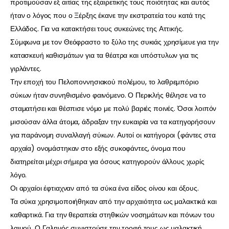
προτιμούσαν εξ αιτίας της εξαιρετικής τους ποιότητας και αυτός
ήταν ο λόγος που ο Ξέρξης έκανε την εκστρατεία του κατά της
Ελλάδος. Για να κατακτήσει τους συκεώνες της Αττικής.
Σύμφωνα με τον Θεόφραστο το ξύλο της συκιάς χρησίμευε για την
κατασκευή καθισμάτων για τα θέατρα και υπόστυλων για τις
γιρλάντες.
Την εποχή του Πελοποννησιακού πολέμου, το λαθρεμπόριο
σύκων ήταν συνηθισμένο φαινόμενο. Ο Περικλής θέλησε να το
σταματήσει και θέσπισε νόμο με πολύ βαριές ποινές. Όσοι λοιπόν
μισούσαν άλλα άτομα, άδραξαν την ευκαιρία να τα κατηγορήσουν
για παράνομη συναλλαγή σύκων. Αυτοί οι κατήγοροι (φάντες στα
αρχαία) ονομάστηκαν στο εξής συκοφάντες, όνομα που
διατηρείται μέχρι σήμερα για όσους κατηγορούν άλλους χωρίς
λόγο.
Οι αρχαίοι έφτιαχναν από τα σύκα ένα είδος οίνου και όξους.
Τα σύκα χρησιμοποιήθηκαν από την αρχαιότητα ως μαλακτικά και
καθαρτικά. Για την θεραπεία στηθικών νοσημάτων και πόνων του
λαιμού. Ο Γαληνός συνιστούσε την τροφή τους ως μαλακτική