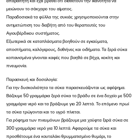
απαραίτητη και έχει βρεθεί ότι διαθέτουν την ικανότητα να
μειώνουν το σάκχαρο του αίματος.
Παραδοσιακά τα φύλλα της συκιάς χρησιμοποιούνται στην
αντιμετώπιση του διαβήτη από του θεραπευτές του
Αγιουβέρδικου συστήματος.
Εξωτερικά σε καταπλάσματα βοηθούν σε εγκαύματα,
αποστήματα, καλόγερους, δοθιήνες και οιδήματα. Τα ξερά σύκα
κοπανισμένα γίνονται καφές που βοηθά σε βήχα, κοκίτη και
πνευμονία.
Παρασκευή και δοσολογία:
Για την δυσκοιλιότητα τα σύκα παρασκευάζονται ως αφέψημα.
Βάζουμε 50 γραμμάρια ξερά σύκα το βράδυ σε ένα δοχείο με 500
γραμμάρια νερό και τα βράζουμε για 20 λεπτά. Το επόμενο πρωί
τα σύκα τρώγονται και το υγρό πίνεται.
Για ρόφημα των πνευμόνων βράζουμε μια χούφτα ξερά σύκα σε
300 γραμμάρια νερό για 10 λεπτά. Αφαιρούμε τα σύκα και
προσθέτουμε ένα κουταλάκι θρυμματισμένο θυμάρι, το