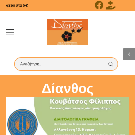
χεται στα 5€
Δίανθος