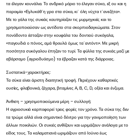
τα έλεγαν κουνάλια. Το ανδρικό μόριο το έλεγαν σύκο, εξ ου και η
παροιμία «Εγλυκάθ΄η γρα στα σύκα, κι΄ όλη νύχτα τ΄ανεζήτα».
Με το γάλα της συκιάς καυτηρίαζαν τις μυρμηγκιές και το
χρησιμοποιούσαν ως αντίδοτο στα σκορπιοδαγκώματα. Στον
πονόδοντο έσταζαν στην κουφάλα του δοντιού συκόγαλα,
«παγουδιά ο πόνος, αμά θρουλά όμως τα΄αντόντι». Με μικρή
ποσότητα συκόγαλου έπηζαν το τυρί. Τα φύλλα της συκιάς μαζί με
αβάρσαμο (αγριοδυόσμο) τα έβραζαν κατά της διάρροιας.
Συστατικά-χαρακτήρας:
Τα σύκα είναι άριστη διαιτητική τροφή. Περιέχουν καθαρτικές
ουσίες, φλαβονικά, ζάχαρα, βιταμίνες Α, Β, C, D, οξέα και ένζυμα.
Άνθιση – χρησιμοποιούμενα μέρη – συλλογή:
Η αγριοσυκιά καρποφορεί τρεις φορές τον χρόνο. Τα σύκα της δεν
τα τρώμε αλλά είναι σημαντικό δέντρο για την γονιμοποίηση των
άλλων ποικιλιών. Οι συκιές ανθίζουν και ωριμάζουν ανάλογα με το
είδος τους. Τα καλαματιανά ωριμάζουν από Ιούνιο έως