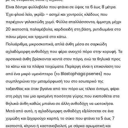
Είναι δέντρο φυλλοβόλο που φτάνει σε ύψος τα 6 έως 8 μέτρα.
Έχει φλοιό λείο, γκρίζο – ασημί και χοντρούς κλάδους που
περιέχουν γαλακτώδη χυμό. Φύλλα επαλλάσσοντα, έμμισχα, μέχρι
20 εκατοστά, παλαμόβολα, καρδιοειδή στη βάση, ρυτιδωμένα στο
πάνω μέρος και τριχωτά στο κάτω.
Πολυάριθμα, μικροσκοπικά, απλά άνθη μέσα σε σαρκώδη
αχλαδόμορφη ανθοδόχη που φέρει ανοιχτό πόρο στην κορυφή. Τα
αρσενικά άνθη βρίσκονται κοντά στον πόρο, ενώ τα θηλυκά προς
τα κάτω και τα πλάγια τοιχώματα. Περίεργη είναι η επικονίαση του
από ένα μικρό υμενόπτερο (το Blastophaga psenes) που
συμπληρώνει την μεταμόρφωσή του στο εσωτερικό της
ταξιανθίας και όταν βγαίνει από τον πόρο ως τέλειο έντομο, φέρει
στη ράχη του μια ορισμένη ποσότητα γύρης που εναποθέτει στα
θηλυκά άνθη καθώς μπαίνει σε άλλη ανθοδόχη να ωοτοκήσει.
Μετά από αυτό, η αχλαδόμορφη ανθοδόχη εξελίσσεται σε ένα
χυμώδη και ζαχαρούχο καρπό, το σύκο που φτάνει τα 5 έως 7
εκατοστά, κίτρινο ή καστανοβιολετί, με σάρκα αρωματική και