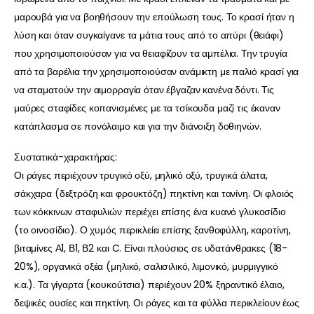
μαρουβά για να βοηθήσουν την επούλωση τους. Το κρασί ήταν η
λύση και όταν συγκαίγανε τα μάτια τους από το απύρι (θειάφι)
που χρησιμοποιούσαν για να θειαφίζουν τα αμπέλια. Την τρυγία
από τα βαρέλια την χρησιμοποιούσαν ανάμικτη με παλιό κρασί για
να σταματούν την αιμορραγία όταν έβγαζαν κανένα δόντι. Τις
μαύρες σταφίδες κοπανισμένες με τα τσίκουδα μαζί τις έκαναν
κατάπλασμα σε πονόλαιμο και για την διάνοιξη δοθιηνών.
Συστατικά-χαρακτήρας:
Οι ράγες περιέχουν τρυγικό οξύ, μηλικό οξύ, τρυγικά άλατα,
σάκχαρα (δεξτρόζη και φρουκτόζη) πηκτίνη και τανίνη. Οι φλοιός
των κόκκινων σταφυλιών περιέχει επίσης ένα κυανό γλυκοσίδιο
(το οινοσίδιο). Ο χυμός περικλείει επίσης ξανθοφύλλη, καροτίνη,
βιταμίνες Α1, Β1, Β2 και C. Είναι πλούσιος σε υδατάνθρακες (18-
20%), οργανικά οξέα (μηλικό, σαλισιλικό, λιμονικό, μυρμιγγικό
κ.α.). Τα γίγαρτα (κουκούτσια) περιέχουν 20% ξηραντικό έλαιο,
δεψικές ουσίες και πηκτίνη. Οι ράγες και τα φύλλα περικλείουν έως