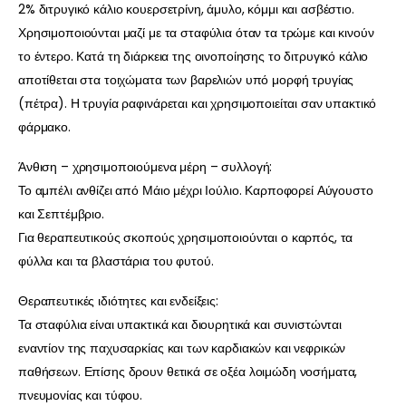
2% διτρυγικό κάλιο κουερσετρίνη, άμυλο, κόμμι και ασβέστιο.
Χρησιμοποιούνται μαζί με τα σταφύλια όταν τα τρώμε και κινούν
το έντερο. Κατά τη διάρκεια της οινοποίησης το διτρυγικό κάλιο
αποτίθεται στα τοιχώματα των βαρελιών υπό μορφή τρυγίας
(πέτρα). Η τρυγία ραφινάρεται και χρησιμοποιείται σαν υπακτικό
φάρμακο.
Άνθιση – χρησιμοποιούμενα μέρη – συλλογή:
Το αμπέλι ανθίζει από Μάιο μέχρι Ιούλιο. Καρποφορεί Αύγουστο
και Σεπτέμβριο.
Για θεραπευτικούς σκοπούς χρησιμοποιούνται ο καρπός, τα
φύλλα και τα βλαστάρια του φυτού.
Θεραπευτικές ιδιότητες και ενδείξεις:
Τα σταφύλια είναι υπακτικά και διουρητικά και συνιστώνται
εναντίον της παχυσαρκίας και των καρδιακών και νεφρικών
παθήσεων. Επίσης δρουν θετικά σε οξέα λοιμώδη νοσήματα,
πνευμονίας και τύφου.