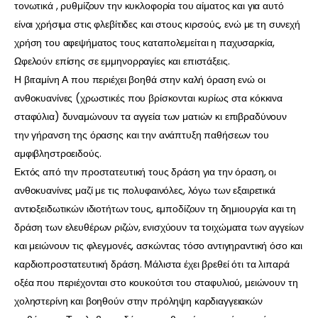
τονωτικά , ρυθμίζουν την κυκλοφορία του αίματος και για αυτό
είναι χρήσιμα στις φλεβίτιδες και στους κιρσούς, ενώ με τη συνεχή
χρήση του αφεψήματος τους καταπολεμείται η παχυσαρκία,
Ωφελούν επίσης σε εμμηνορραγίες και επιστάξεις.
Η βιταμίνη Α που περιέχει βοηθά στην καλή όραση ενώ οι
ανθοκυανίνες (χρωστικές που βρίσκονται κυρίως στα κόκκινα
σταφύλια) δυναμώνουν τα αγγεία των ματιών κι επιβραδύνουν
την γήρανση της όρασης και την ανάπτυξη παθήσεων του
αμφιβληστροειδούς.
Εκτός από την προστατευτική τους δράση για την όραση, οι
ανθοκυανίνες μαζί με τις πολυφαινόλες, λόγω των εξαιρετικά
αντιοξειδωτικών ιδιοτήτων τους, εμποδίζουν τη δημιουργία και τη
δράση των ελευθέρων ριζών, ενισχύουν τα τοιχώματα των αγγείων
και μειώνουν τις φλεγμονές, ασκώντας τόσο αντιγηραντική όσο και
καρδιοπροστατευτική δράση. Μάλιστα έχει βρεθεί ότι τα λιπαρά
οξέα που περιέχονται στο κουκούτσι του σταφυλιού, μειώνουν τη
χοληστερίνη και βοηθούν στην πρόληψη καρδιαγγειακών