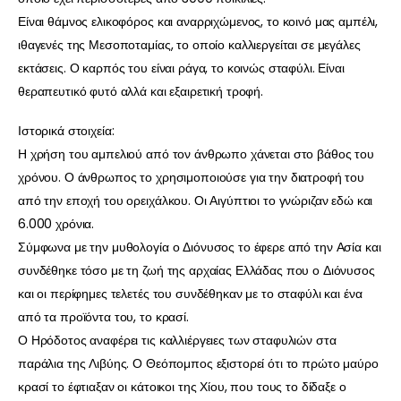
Είναι θάμνος ελικοφόρος και αναρριχώμενος, το κοινό μας αμπέλι,
ιθαγενές της Μεσοποταμίας, το οποίο καλλιεργείται σε μεγάλες
εκτάσεις. Ο καρπός του είναι ράγα, το κοινώς σταφύλι. Είναι
θεραπευτικό φυτό αλλά και εξαιρετική τροφή.
Ιστορικά στοιχεία:
Η χρήση του αμπελιού από τον άνθρωπο χάνεται στο βάθος του
χρόνου. Ο άνθρωπος το χρησιμοποιούσε για την διατροφή του
από την εποχή του ορειχάλκου. Οι Αιγύπτιοι το γνώριζαν εδώ και
6.000 χρόνια.
Σύμφωνα με την μυθολογία ο Διόνυσος το έφερε από την Ασία και
συνδέθηκε τόσο με τη ζωή της αρχαίας Ελλάδας που ο Διόνυσος
και οι περίφημες τελετές του συνδέθηκαν με το σταφύλι και ένα
από τα προϊόντα του, το κρασί.
Ο Ηρόδοτος αναφέρει τις καλλιέργειες των σταφυλιών στα
παράλια της Λιβύης. Ο Θεόπομπος εξιστορεί ότι το πρώτο μαύρο
κρασί το έφτιαξαν οι κάτοικοι της Χίου, που τους το δίδαξε ο