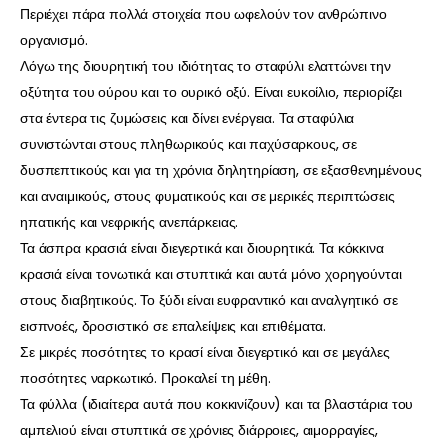
Περιέχει πάρα πολλά στοιχεία που ωφελούν τον ανθρώπινο
οργανισμό.
Λόγω της διουρητική του ιδιότητας το σταφύλι ελαττώνει την
οξύτητα του ούρου και το ουρικό οξύ. Είναι ευκοίλιο, περιορίζει
στα έντερα τις ζυμώσεις και δίνει ενέργεια. Τα σταφύλια
συνιστώνται στους πληθωρικούς και παχύσαρκους, σε
δυσπεπτικούς και για τη χρόνια δηλητηρίαση, σε εξασθενημένους
και αναιμικούς, στους φυματικούς και σε μερικές περιπτώσεις
ηπατικής και νεφρικής ανεπάρκειας.
Τα άσπρα κρασιά είναι διεγερτικά και διουρητικά. Τα κόκκινα
κρασιά είναι τονωτικά και στυπτικά και αυτά μόνο χορηγούνται
στους διαβητικούς. Το ξύδι είναι ευφραντικό και αναλγητικό σε
εισπνοές, δροσιστικό σε επαλείψεις και επιθέματα.
Σε μικρές ποσότητες το κρασί είναι διεγερτικό και σε μεγάλες
ποσότητες ναρκωτικό. Προκαλεί τη μέθη.
Τα φύλλα (ιδιαίτερα αυτά που κοκκινίζουν) και τα βλαστάρια του
αμπελιού είναι στυπτικά σε χρόνιες διάρροιες, αιμορραγίες,