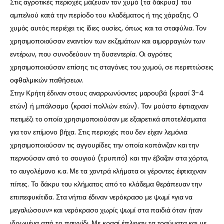
Στις αγροτικές περιοχές μάζευαν τον χυμό (τα δάκρυα) του
αμπελιού κατά την περίοδο του κλαδέματος ή της χάραξης. Ο
χυμός αυτός περιέχει τις ίδιες ουσίες, όπως και τα σταφύλια. Τον
χρησιμοποιούσαν εναντίον των εκζεμάτων και αιμορραγιών των
εντέρων, που συνοδεύουν τη δυσεντερία. Οι αγρότες
χρησιμοποιούσαν επίσης τις σταγόνες του χυμού, σε περιπτώσεις
οφθαλμικών παθήσεων.
Στην Κρήτη έδιναν στους αναρρωνύοντες μαρουβά (κρασί 3-4
ετών) ή μπάλσαμο (κρασί πολλών ετών). Τον μούστο έφτιαχναν
πετιμέζι το οποία χρησιμοποιούσαν με εξαιρετικά αποτελέσματα
για τον επίμονο βήχα. Στις περιοχές που δεν είχαν λεμόνια
χρησιμοποιούσαν τις αγγουρίδες την οποία κοπάνιζαν και την
περνούσαν από το σουγιού (τρυπιτό) και την έβαζαν στα χόρτα,
το αυγολέμονο κ.α. Με τα χοντρά κλήματα οι γέροντες έφτιαχναν
πίπες. Το δάκρυ του κλήματος από το κλάδεμα θεράπευαν την
επιπεφυκίτιδα. Στα νήπια έδιναν νερόκρασο με ψωμί «για να
μεγαλώσουν» και νερόκρασο χωρίς ψωμί στα παιδιά όταν ήταν
ιδρωμένα από το παιχνίδι. Με κρασί έπλεναν τα τραύματα και με