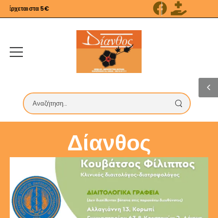
ρχεται στα 5€
Δίανθος