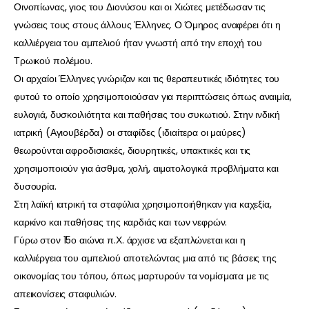
Οινοπίωνας, γιος του Διονύσου και οι Χιώτες μετέδωσαν τις
γνώσεις τους στους άλλους Έλληνες. Ο Όμηρος αναφέρει ότι η
καλλιέργεια του αμπελιού ήταν γνωστή από την εποχή του
Τρωικού πολέμου.
Οι αρχαίοι Έλληνες γνώριζαν και τις θεραπευτικές ιδιότητες του
φυτού το οποίο χρησιμοποιούσαν για περιπτώσεις όπως αναιμία,
ευλογιά, δυσκοιλιότητα και παθήσεις του συκωτιού. Στην ινδική
ιατρική (Αγιουβέρδα) οι σταφίδες (ιδιαίτερα οι μαύρες)
θεωρούνται αφροδισιακές, διουρητικές, υπακτικές και τις
χρησιμοποιούν για άσθμα, χολή, αιματολογικά προβλήματα και
δυσουρία.
Στη λαϊκή ιατρική τα σταφύλια χρησιμοποιήθηκαν για καχεξία,
καρκίνο και παθήσεις της καρδιάς και των νεφρών.
Γύρω στον 15ο αιώνα π.Χ. άρχισε να εξαπλώνεται και η
καλλιέργεια του αμπελιού αποτελώντας μια από τις βάσεις της
οικονομίας του τόπου, όπως μαρτυρούν τα νομίσματα με τις
απεικονίσεις σταφυλιών.