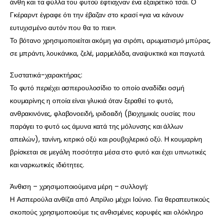
άνθη και τα φύλλα του φυτού έφτιαχναν ένα εξαιρετικό τσάι. Ο
Γκέραρντ έγραφε ότι την έβαζαν στο κρασί «για να κάνουν
ευτυχισμένο αυτόν που θα το πιει».
Το βότανο χρησιμοποιείται ακόμη για σιρόπι, αρωματισμό μπύρας,
σε μπράντι, λουκάνικα, ζελέ, μαρμελάδα, αναψυκτικά και παγωτά.
Συστατικά-χαρακτήρας:
Το φυτό περιέχει ασπερουλοσίδιο το οποίο αναδίδει οσμή
κουμαρίνης η οποία είναι γλυκιά όταν ξεραθεί το φυτό,
ανθρακινόνες, φλαβονοειδή, ιριδοειδή (βιοχημικές ουσίες που
παράγει το φυτό ως άμυνα κατά της μόλυνσης και άλλων
απειλών), τανίνη, κιτρικό οξύ και ρουβιχλερικό οξύ. Η κουμαρίνη
βρίσκεται σε μεγάλη ποσότητα μέσα στο φυτό και έχει υπνωτικές
και ναρκωτικές ιδιότητες.
Άνθιση – χρησιμοποιούμενα μέρη – συλλογή:
Η Ασπερούλα ανθίζει από Απρίλιο μέχρι Ιούνιο. Για θεραπευτικούς
σκοπούς χρησιμοποιούμε τις ανθισμένες κορυφές και ολόκληρο