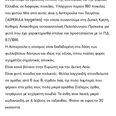
Ελλάδας σε διάφορες ποικιλίες. Υπάρχουν περίου 180 ποικιλίες
του φυτού. Μία από αυτές είναι η Ασπερούλα του Ταυγέτου
(ASPERULA taygetea) την οποία συναντούμε στη Δυτική Κρήτη,
Κύθηρα, Αντικύθηρα, νοτιοανατολική Πελοπόννησο. Πρόκειται για
φυτό που έχει χαρακτηρισθεί σπάνιο και προστατεύεται με το Π.Δ.
67/1981.
Η Ασπερούλα η εύοσμος είναι διαδεδομένη στα δάση των
φυλλοβόλων δέντρων και ιδίως της οξυάς, όπου πολλές φορές
σχηματίζει σημαντικές αποικίες.
Είναι κοινό βότανο στην Ευρώπη και την Δυτική Ασία.
Είναι φυτό ποώδες και πολυετές. Φύλλα λογχοειδή, σπονδυλωτά
σε ομάδες από 6 έως 8, σχεδόν λεία, όχι πολύ λαμπερά, που
φέρουν στα χείλη τους πολύ μικρά αγκάθια. Στέλεχος όρθιο,
τετράγωνο με ευχάριστη ευωδιά. Τα άνθη είναι λευκά, μικρά
κωδονοειδή, με 4 λοβούς σε ταξιανθίες. Φτάνει σε ύψος τα 30
εκατοστά.