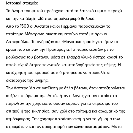
Ιστορικά στοιχεία:
Το όνομα του φυτού προέρχεται από το λατινικό asper = τραχύ
και την κατάληξη ula που σημαίνει μικρό θηλυκό.
Από το 1500 οι Αλσατοί και οι Γερμανοί παρασκεύαζαν το
περίφημο Μάιντρανκ, οινοπνευματούχο ποτό με άρωμα
Ασπερούλας. Το ονόμαζαν και «Μαγιάτικο κρασί» γιατί ήταν το
κρασί που έπιναν την Πρωτομαγιά. Το παρασκεύαζαν με το
μούλιασμα του βοτάνου μέσα σε ελαφρά γλυκό άσπρο κρασί, το
οποίο είχε ιδιότητες τονωτικές και υποβοηθητικές της πέψης. Η
κατάχρηση του κρασιού αυτού μπορούσε να προκαλέσει
διαταραχές της μνήμης.
Την Ασπερούλα σε αντίθεση με άλλα βότανα, όταν αποξηραίνεται
αυξάνει το άρωμα της. Αυτός ήταν ο λόγος για τον οποίο στο
παρελθόν την χρησιμοποιούσαν ευρέως για το στρώσιμο του
σπιτιού ή της εκκλησίας, σαν χαλί στο πάτωμα και αρωματικό της
ατμόσφαιρας. Την χρησιμοποιούσαν ακόμη για το γέμισμα των
στρωμάτων και τον αρωματισμό των κλινοσκεπασμάτων. Με τα