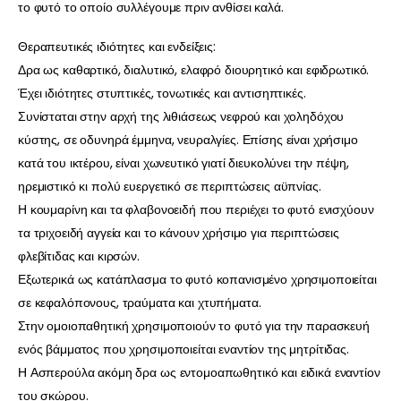
το φυτό το οποίο συλλέγουμε πριν ανθίσει καλά.
Θεραπευτικές ιδιότητες και ενδείξεις:
Δρα ως καθαρτικό, διαλυτικό, ελαφρό διουρητικό και εφιδρωτικό.
Έχει ιδιότητες στυπτικές, τονωτικές και αντισηπτικές.
Συνίσταται στην αρχή της λιθιάσεως νεφρού και χοληδόχου
κύστης, σε οδυνηρά έμμηνα, νευραλγίες. Επίσης είναι χρήσιμο
κατά του ικτέρου, είναι χωνευτικό γιατί διευκολύνει την πέψη,
ηρεμιστικό κι πολύ ευεργετικό σε περιπτώσεις αϋπνίας.
Η κουμαρίνη και τα φλαβονοειδή που περιέχει το φυτό ενισχύουν
τα τριχοειδή αγγεία και το κάνουν χρήσιμο για περιπτώσεις
φλεβίτιδας και κιρσών.
Εξωτερικά ως κατάπλασμα το φυτό κοπανισμένο χρησιμοποιείται
σε κεφαλόπονους, τραύματα και χτυπήματα.
Στην ομοιοπαθητική χρησιμοποιούν το φυτό για την παρασκευή
ενός βάμματος που χρησιμοποιείται εναντίον της μητρίτιδας.
Η Ασπερούλα ακόμη δρα ως εντομοαπωθητικό και ειδικά εναντίον
του σκώρου.