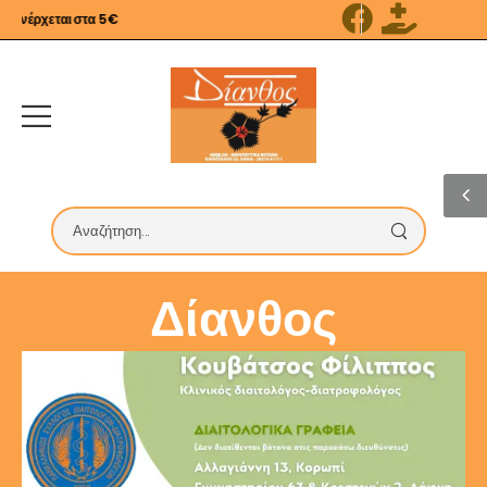
νέρχεται στα 5€
Δίανθος