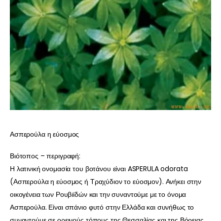
Ασπερούλα η εύοσμος
Βιότοπος – περιγραφή:
Η λατινική ονομασία του βοτάνου είναι ASPERULA odorata
(Ασπερούλα η εύοσμος ή Τραχύδιον το εύοσμον). Ανήκει στην
οικογένεια των Ρουβιϊδών και την συναντούμε με το όνομα
Ασπερούλα. Είναι σπάνιο φυτό στην Ελλάδα και συνήθως το
συναντούμε σε ορεινούς τόπους της Θεσσαλίας και της Βόρειας