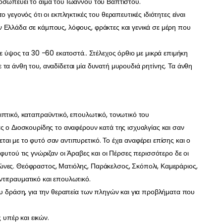
οσωπεύει το αίμα του Ιωάννου του Βαπτιστού.
 γεγονός ότι οι εκπληκτικές του θεραπευτικές ιδιότητες είναι
 Ελλάδα σε κάμπους, λόφους, φράκτες και γενικά σε μέρη που
ε ύψος τα 30 -60 εκατοστά.. Στέλεχος όρθιο με μικρά επιμήκη
τα άνθη του, αναδίδεται μία δυνατή μυρουδιά ρητίνης. Τα άνθη
πτικό, καταπραϋντικό, επουλωτικό, τονωτικό του
ς ο Διοσκουρίδης το αναφέρουν κατά της ισχυαλγίας και σαν
ι με το φυτό σαν αντιπυρετικό. Το έχει αναφέρει επίσης και ο
φυτού τις γνώριζαν οι Άραβες και οι Πέρσες περισσότερο δε οι
ώνες. Θεόφραστος, Ματιόλης, Παράκελσος, Σκόπολι, Καμεράριος,
τιτραυματικό και επουλωτικό.
ου δράση, για την θεραπεία των πληγών και για προβλήματα που
 υπέρ και εικών.