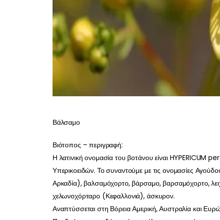
Βάλσαμο
Βιότοπος – περιγραφή:
Η λατινική ονομασία του βοτάνου είναι HYPERICUM per
Υπερικοειδών. Το συναντούμε με τις ονομασίες Αγούδ
Αρκαδία), βαλσαμόχορτο, βάρσαμο, βαρσαμόχορτο, λει
χελωνοχόρταρο (Κεφαλλονιά), άσκυρον.
Αναπτύσσεται στη Βόρεια Αμερική, Αυστραλία και Ευρ