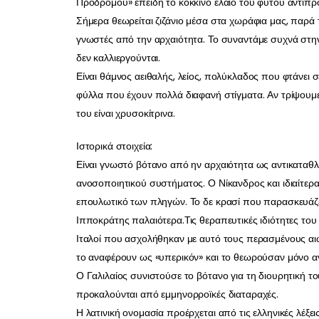
Προδρόμου» επειδή το κόκκινο έλαιο του φυτού αντιπρ
Σήμερα θεωρείται ζιζάνιο μέσα στα χωράφια μας, παρά το
γνωστές από την αρχαιότητα. Το συναντάμε συχνά στην
δεν καλλιεργούνται.
Είναι θάμνος αειθαλής, λείος, πολύκλαδος που φτάνει σ
φύλλα που έχουν πολλά διαφανή στίγματα. Αν τρίψουμε 
του είναι χρυσοκίτρινα.
Ιστορικά στοιχεία:
Είναι γνωστό βότανο από ην αρχαιότητα ως αντικαταθλι
ανοσοποιητικού συστήματος. Ο Νίκανδρος και ιδιαίτερα
επουλωτικό των πληγών. Το δε κρασί που παρασκευάζετα
Ιπποκράτης παλαιότερα.Τις θεραπευτικές ιδιότητες του 
Ιταλοί που ασχολήθηκαν με αυτό τους περασμένους αι
το αναφέρουν ως «υπερικόν» και το θεωρούσαν μόνο αν
Ο Γαλιλαίος συνιστούσε το βότανο για τη διουρητική τ
προκαλούνται από εμμηνορροϊκές διαταραχές.
Η λατινική ονομασία προέρχεται από τις ελληνικές λέξεις