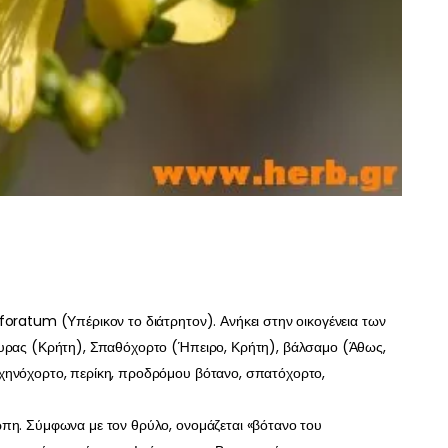
foratum (Υπέρικον το διάτρητον). Ανήκει στην οικογένεια των
ουρας (Κρήτη), Σπαθόχορτο (Ήπειρο, Κρήτη), βάλσαμο (Άθως,
χηνόχορτο, περίκη, προδρόμου βότανο, σπατόχορτο,
ώπη. Σύμφωνα με τον θρύλο, ονομάζεται «βότανο του