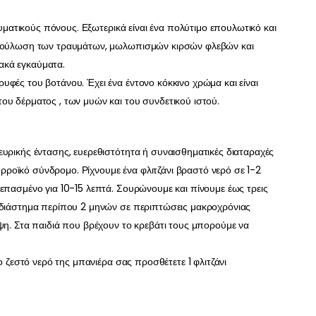
ευματικούς πόνους. Εξωτερικά είναι ένα πολύτιμο επουλωτικό και
 επούλωση των τραυμάτων, μωλωπισμών κιρσών φλεβών και
ιακά εγκαύματα.
φές του βοτάνου. Έχει ένα έντονο κόκκινο χρώμα και είναι
ου δέρματος , των μυών και του συνδετικού ιστού.
ευρικής έντασης, ευερεθιστότητα ή συναισθηματικές διαταραχές
ροϊκό σύνδρομο. Ρίχνουμε ένα φλιτζάνι βραστό νερό σε 1-2
επασμένο για 10-15 λεπτά. Σουρώνουμε και πίνουμε έως τρεις
α διάστημα περίπου 2 μηνών σε περιπτώσεις μακροχρόνιας
ψη. Στα παιδιά που βρέχουν το κρεβάτι τους μπορούμε να
ο ζεστό νερό της μπανιέρα σας προσθέτετε 1 φλιτζάνι