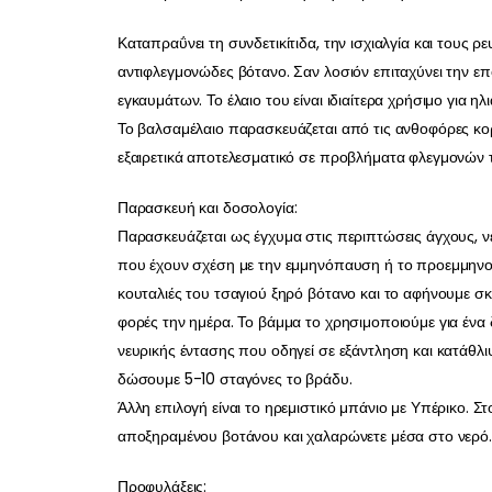
Καταπραΰνει τη συνδετικίτιδα, την ισχιαλγία και τους ρ
αντιφλεγμονώδες βότανο. Σαν λοσιόν επιταχύνει την
εγκαυμάτων. Το έλαιο του είναι ιδιαίτερα χρήσιμο για ηλ
Το βαλσαμέλαιο παρασκευάζεται από τις ανθοφόρες κορυ
εξαιρετικά αποτελεσματικό σε προβλήματα φλεγμονών τ
Παρασκευή και δοσολογία:
Παρασκευάζεται ως έγχυμα στις περιπτώσεις άγχους, ν
που έχουν σχέση με την εμμηνόπαυση ή το προεμμηνορ
κουταλιές του τσαγιού ξηρό βότανο και το αφήνουμε σκ
φορές την ημέρα. Το βάμμα το χρησιμοποιούμε για έν
νευρικής έντασης που οδηγεί σε εξάντληση και κατάθλι
δώσουμε 5-10 σταγόνες το βράδυ.
Άλλη επιλογή είναι το ηρεμιστικό μπάνιο με Υπέρικο. Στ
αποξηραμένου βοτάνου και χαλαρώνετε μέσα στο νερό.
Προφυλάξεις: