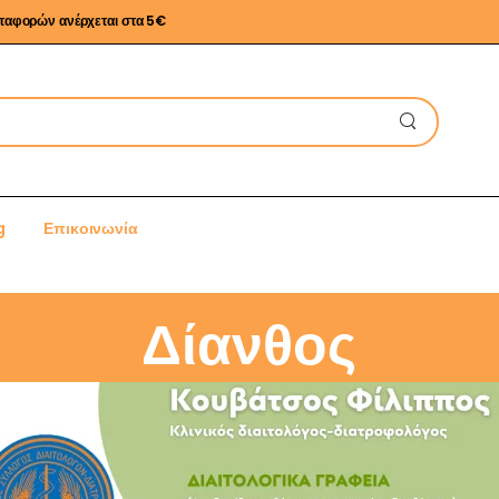
εταφορών ανέρχεται στα 5€
g
Επικοινωνία
Δίανθος