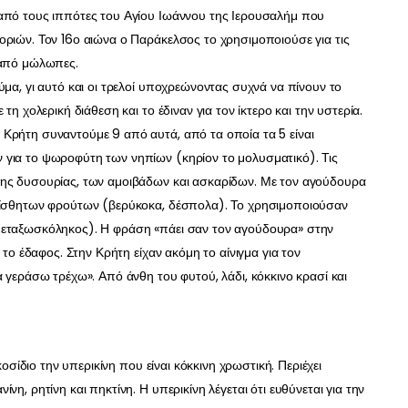
 από τους ιππότες του Αγίου Ιωάννου της Ιερουσαλήμ που
οριών. Τον 16ο αιώνα ο Παράκελσος το χρησιμοποιούσε για τις
 από μώλωπες.
ύμα, γι αυτό και οι τρελοί υποχρεώνοντας συχνά να πίνουν το
τη χολερική διάθεση και το έδιναν για τον ίκτερο και την υστερία.
Κρήτη συναντούμε 9 από αυτά, από τα οποία τα 5 είναι
 για το ψωροφύτη των νηπίων (κηρίον το μολυσματικό). Τις
της δυσουρίας, των αμοιβάδων και ασκαρίδων. Με τον αγούδουρα
υαίσθητων φρούτων (βερύκοκα, δέσπολα). Το χρησιμοποιούσαν
μεταξωσκόληκος). Η φράση «πάει σαν τον αγούδουρα» στην
 το έδαφος. Στην Κρήτη είχαν ακόμη το αίνιγμα για τον
α γεράσω τρέχω». Από άνθη του φυτού, λάδι, κόκκινο κρασί και
κοσίδιο την υπερικίνη που είναι κόκκινη χρωστική. Περιέχει
η, ρητίνη και πηκτίνη. Η υπερικίνη λέγεται ότι ευθύνεται για την