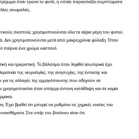
τρίχωμα όταν τρώνε το φυτό, η οποία παρουσιάζει συμπτώματα
λλες ανωμαλίες.
ευτικούς σκοπούς χρησιμοποιούνται όλα τα αέρια μέρη του φυτού.
ρά. Δεν χρησιμοποιούνται μετά από μακροχρόνια φύλαξη. Όταν
τό παίρνει ένα χρώμα καστανό.
ική και ηρεμιστική. Το βάλσαμο όταν ληφθεί εσωτερικά έχει
θεραπεία της νευραλγίας, της ανησυχίας, της έντασης και
 για τις αλλαγές της εμμηνόπαυσης που οδηγούν σε
ν χρησιμοποιείται όταν υπάρχει έντονη κατάθλιψη και σε καμία
άρμακα.
 Έχει βρεθεί ότι μπορεί να ρυθμίσει τις χημικές ουσίες του
υναισθήματα. Στα υπέρ του βοτάνου είναι ότι: