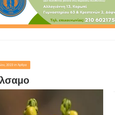
λίου, 2023
in
Άρθρα
λσαμο