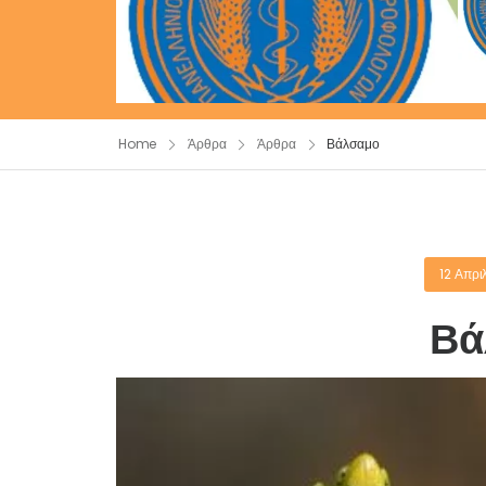
Home
Άρθρα
Άρθρα
Βάλσαμο
12 Απρι
Βά