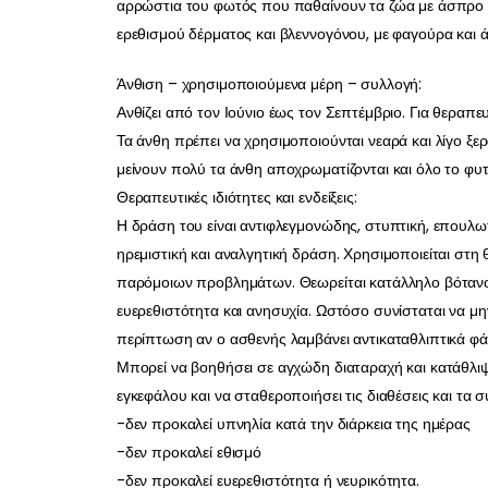
αρρώστια του φωτός που παθαίνουν τα ζώα με άσπρο 
ερεθισμού δέρματος και βλεννογόνου, με φαγούρα και ά
Άνθιση – χρησιμοποιούμενα μέρη – συλλογή:
Ανθίζει από τον Ιούνιο έως τον Σεπτέμβριο. Για θεραπ
Τα άνθη πρέπει να χρησιμοποιούνται νεαρά και λίγο ξε
μείνουν πολύ τα άνθη αποχρωματίζονται και όλο το φυ
Θεραπευτικές ιδιότητες και ενδείξεις:
Η δράση του είναι αντιφλεγμονώδης, στυπτική, επουλωτ
ηρεμιστική και αναλγητική δράση. Χρησιμοποιείται στη 
παρόμοιων προβλημάτων. Θεωρείται κατάλληλο βότανο
ευερεθιστότητα και ανησυχία. Ωστόσο συνίσταται να μη
περίπτωση αν ο ασθενής λαμβάνει αντικαταθλιπτικά φ
Μπορεί να βοηθήσει σε αγχώδη διαταραχή και κατάθλιψη.
εγκεφάλου και να σταθεροποιήσει τις διαθέσεις και τα σ
-δεν προκαλεί υπνηλία κατά την διάρκεια της ημέρας
-δεν προκαλεί εθισμό
-δεν προκαλεί ευερεθιστότητα ή νευρικότητα.