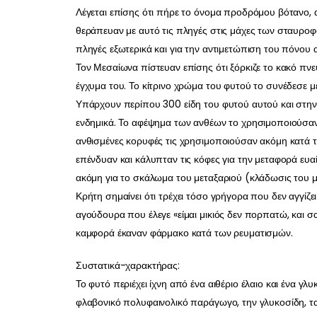
Λέγεται επίσης ότι πήρε το όνομα προδρόμου βότανο,
θεράπευαν με αυτό τις πληγές στις μάχες των σταυροφ
πληγές εξωτερικά και για την αντιμετώπιση του πόνου
Τον Μεσαίωνα πίστευαν επίσης ότι ξόρκιζε το κακό πνε
έγχυμα του. Το κίτρινο χρώμα του φυτού το συνέδεσε με 
Υπάρχουν περίπου 300 είδη του φυτού αυτού και στην 
ενδημικά. Το αφέψημα των ανθέων το χρησιμοποιούσαν
ανθισμένες κορυφές τις χρησιμοποιούσαν ακόμη κατά 
επένδυαν και κάλυπταν τις κόφες για την μεταφορά ε
ακόμη για το σκάλωμα του μεταξαριού (κλάδωσις του 
Κρήτη σημαίνει ότι τρέχει τόσο γρήγορα που δεν αγγίζει
αγούδουρα που έλεγε «είμαι μικιός δεν πορπατώ, και σ
καμφορά έκαναν φάρμακο κατά των ρευματισμών.
Συστατικά-χαρακτήρας:
Το φυτό περιέχει ίχνη από ένα αιθέριο έλαιο και ένα γλυ
φλαβονικό πολυφαινολικό παράγωγο, την γλυκοσίδη, τανίν