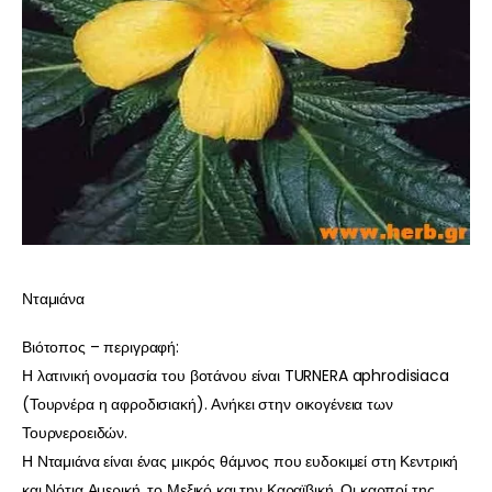
Νταμιάνα
Βιότοπος – περιγραφή:
Η λατινική ονομασία του βοτάνου είναι TURNERA aphrodisiaca
(Τουρνέρα η αφροδισιακή). Ανήκει στην οικογένεια των
Τουρνεροειδών.
Η Νταμιάνα είναι ένας μικρός θάμνος που ευδοκιμεί στη Κεντρική
και Νότια Αμερική, το Μεξικό και την Καραϊβική. Οι καρποί της