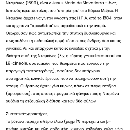
Νταμιάνας (1699), είναι ο Jesus Maria de Slavatierra – ένας
Ισπανός ιεραπόστολος που “υπηρέτησε” στο Βόρειο Μεξικό. Η
Νταμιάνα άρχισε να γίνεται γνωστή στις Η.Π.Α. από το 1884, όταν
και άρχισε να “προωθείται” ως αφροδισιακό στην αγορά.
Θεωρούσαν πως αντιμετωπίζει την στυτική δυσλειτουργία και
πως αυξάνει τη σεξουαλική ορμή τόσο στους άνδρες, όσο και τις
γυναίκες. Αν και υπάρχουν κάποιες ενδείξεις σχετικά με την
ιδιότητα αυτή της Νταμιάνας (λ.χ. η εύρεση y-cadineneand και
1,8-cineole, συστατικών που θεωρείται πως ευνοούν την
παραγωγή τεστοστερόνης), εντούτοις δεν υπάρχουν
συστηματικές κλινικές έρευνες που να τεκμηριώνουν αυτή την
άποψη. Οι έρευνες έχουν γίνει κυρίως πάνω σε πειραματόζωα
(αρουραίους), στις οποίες πραγματικά φάνηκε πως η Νταμιάνα
αυξάνει τη σεξουαλική διάθεση και των δύο φύλων.
Συστατικά-χαρακτήρας:
Το βότανο περιέχει αιθέριο έλαιο (μέχρι 1% περιέχει α και β-
πινένιο, κινεόλη, κυμόλη, αρβουτίνη, κυμένιο, καδινένιο, καλαμινίνη,