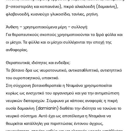
β-σιτοστερόλη και κοπαινένιο), πικρά αλκαλοειδή (δαμιανίνη),
φλαβονοειδή, κυανιούχο γλυκοσίδιο, τανίνες, ρητίνη.
Άνθιση – χρησιμοποιούμενα μέρη – συλλογή:
Για θεραπευτικούς σκοπούς χρησιμοποιούνται τα ξερά φύλλα και
οι μίσχοι. Τα φύλλα και οι μίσχοι συλλέγονται την εποχή της
ανθοφορίας.
Θεραπευτικές ιδιότητες και ενδείξεις:
Το βότανο δρα ως νευροτονωτικό, αντικαταθλιπτικό, αντισηπτικό
του ουροποιητικού, υπακτικό.
Στη σύγχρονη βοτανοθεραπεία η Νταμιάνα χρησιμοποιείται
κυρίως ως ενισχυτικό του οργανισμού και για την αντιμετώπιση
νευρικών διαταραχών. Σύμφωνα με κάποιες αναφορές η πικρή
ουσία δαμιανίνη (damianin) διαθέτει την ιδιότητα να τονώνει το
νευρικό σύστημα. Αυτό έχει ως αποτέλεσμα η Νταμιάνα να
θεωρείται κατάλληλη για περιπτώσεις έντονου άγχους,