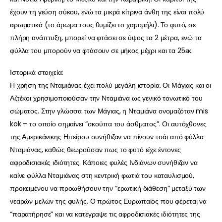
έχουν τη γεύση σύκου, ενώ τα μικρά κίτρινα άνθη της είναι πολύ
αρωματικά (το άρωμα τους θυμίζει το χαμομήλι). Το φυτό, σε
πλήρη ανάπτυξη, μπορεί να φτάσει σε ύψος τα 2 μέτρα, ενώ τα
φύλλα του μπορούν να φτάσουν σε μήκος μέχρι και τα 25εκ.
Ιστορικά στοιχεία:
Η χρήση της Νταμιάνας έχει πολύ μεγάλη ιστορία. Οι Μάγιας και οι
Αζτέκοι χρησιμοποιούσαν την Νταμιάνα ως γενικό τονωτικό του
σώματος. Στην γλώσσα των Μάγιας, η Νταμιάνα ονομαζόταν mis
kok – το οποίο σημαίνει “σκούπα του άσθματος”. Οι αυτόχθονες
της Αμερικάνικης Ηπείρου συνήθιζαν να πίνουν τσάι από φύλλα
Νταμιάνας, καθώς θεωρούσαν πως το φυτό είχε έντονες
αφροδισιακές ιδιότητες. Κάποιες φυλές Ινδιάνων συνήθιζαν να
καίνε φύλλα Νταμιάνας στη κεντρική φωτιά του καταυλισμού,
προκειμένου να προωθήσουν την “ερωτική διάθεση” μεταξύ των
νεαρών μελών της φυλής. Ο πρώτος Ευρωπαίος που φέρεται να
“παρατήρησε” και να κατέγραψε τις αφροδισιακές ιδιότητες της