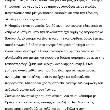
νευρικότητας, ατονίας καθώς και για ελαφριές μορφές κατάθλιψης.
Η τόνωση του νευρικού συστήματος συνοδεύεται σε πολλές
περιπτώσεις από μία γενικότερη ευφορία και από την τόνωση
ολόκληρου του οργανισμού.
Η Νταμιάνα είναι συνεπώς ένα βότανο που τονώνει εξαιρετικά το
νευρικό σύστημα. Από την αρχαιότητα έχει φήμη ως αφροδισιακό
βότανο. Αυτό μπορεί να είναι ή να μην είναι αλήθεια, όμως έχει μια
σαφή τονωτική δράση στο κεντρικό νευρικό σύστημα και το
ενδοκρινικό σύστημα. Η φαρμακολογία του φυτού δείχνει ότι τα
αλκαλοειδή του μπορεί να έχουν μια δράση παρόμοια με αυτή της
τεστοστερόνης (μιας κατ’ εξοχήν ανδρικής ορμόνης). Είναι
χρήσιμο αντικαταθλιπτικό που δρα ιδιαίτερα σε περιπτώσεις
ανησυχίας και κατάθλιψης όταν υπάρχει και σεξουαλικός
παράγοντας. Μπορεί να χρησιμοποιηθεί για την ενδυνάμωση του
ανδρικού γεννητικού συστήματος.
Σαν νευροτονωτικό χρησιμοποιείται συχνά σε συνδυασμό με
Βρώμη σε περιπτώσεις γενικής κατάθλιψης. Ανάλογα με τις
περιστάσεις συνδυάζεται καλά και με την Κόλα ή την