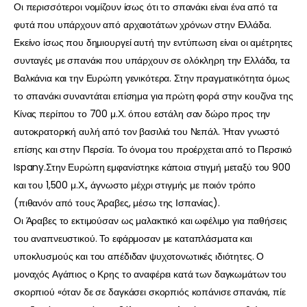
Οι περισσότεροι νομίζουν ίσως ότι το σπανάκι είναι ένα από τα
φυτά που υπάρχουν από αρχαιοτάτων χρόνων στην Ελλάδα.
Εκείνο ίσως που δημιουργεί αυτή την εντύπωση είναι οι αμέτρητες
συνταγές με σπανάκι που υπάρχουν σε ολόκληρη την Ελλάδα, τα
Βαλκάνια και την Ευρώπη γενικότερα. Στην πραγματικότητα όμως
το σπανάκι συναντάται επίσημα για πρώτη φορά στην κουζίνα της
Κίνας περίπου το 700 μ.Χ. όπου εστάλη σαν δώρο προς την
αυτοκρατορική αυλή από τον βασιλιά του Νεπάλ. Ήταν γνωστό
επίσης και στην Περσία. Το όνομα του προέρχεται από το Περσικό
Ispany.Στην Ευρώπη εμφανίστηκε κάποια στιγμή μεταξύ του 900
και του 1,500 μ.Χ., άγνωστο μέχρι στιγμής με ποιόν τρόπο
(πιθανόν από τους Άραβες, μέσω της Ισπανίας).
Οι Άραβες το εκτιμούσαν ως μαλακτικό και ωφέλιμο για παθήσεις
του αναπνευστικού. Το εφάρμοσαν με καταπλάσματα και
υποκλυσμούς και του απέδιδαν ψυχοτονωτικές ιδιότητες. Ο
μοναχός Αγάπιος ο Κρης το αναφέρει κατά των δαγκωμάτων του
σκορπιού «όταν δε σε δαγκάσει σκορπιός κοπάνισε σπανάκι, πίε