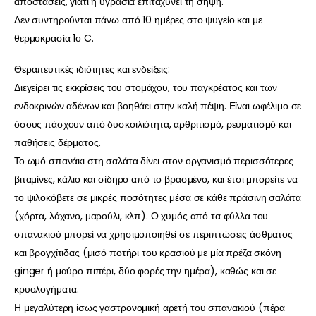
αποστάσεις, γιατί η υγρασία επιταχύνει τη σήψη.
Δεν συντηρούνται πάνω από 10 ημέρες στο ψυγείο και με
θερμοκρασία 1ο C.
Θεραπευτικές ιδιότητες και ενδείξεις:
Διεγείρει τις εκκρίσεις του στομάχου, του παγκρέατος και των
ενδοκρινών αδένων και βοηθάει στην καλή πέψη. Είναι ωφέλιμο σε
όσους πάσχουν από δυσκοιλιότητα, αρθριτισμό, ρευματισμό και
παθήσεις δέρματος.
Το ωμό σπανάκι στη σαλάτα δίνει στον οργανισμό περισσότερες
βιταμίνες, κάλιο και σίδηρο από το βρασμένο, και έτσι μπορείτε να
το ψιλοκόβετε σε μικρές ποσότητες μέσα σε κάθε πράσινη σαλάτα
(χόρτα, λάχανο, μαρούλι, κλπ). Ο χυμός από τα φύλλα του
σπανακιού μπορεί να χρησιμοποιηθεί σε περιπτώσεις άσθματος
και βρογχίτιδας (μισό ποτήρι του κρασιού με μία πρέζα σκόνη
ginger ή μαύρο πιπέρι, δύο φορές την ημέρα), καθώς και σε
κρυολογήματα.
Η μεγαλύτερη ίσως γαστρονομική αρετή του σπανακιού (πέρα