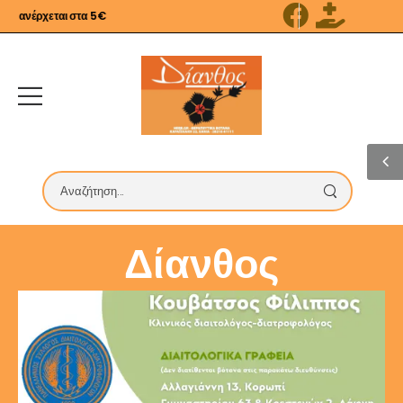
ανέρχεται στα 5€
Δίανθος