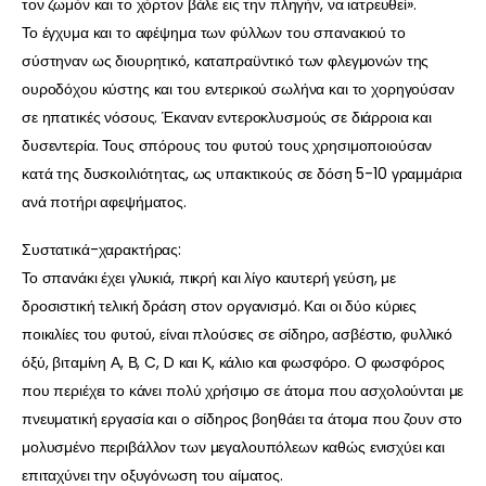
τον ζωμόν και το χόρτον βάλε εις την πληγήν, να ιατρευθεί».
Το έγχυμα και το αφέψημα των φύλλων του σπανακιού το
σύστηναν ως διουρητικό, καταπραϋντικό των φλεγμονών της
ουροδόχου κύστης και του εντερικού σωλήνα και το χορηγούσαν
σε ηπατικές νόσους. Έκαναν εντεροκλυσμούς σε διάρροια και
δυσεντερία. Τους σπόρους του φυτού τους χρησιμοποιούσαν
κατά της δυσκοιλιότητας, ως υπακτικούς σε δόση 5-10 γραμμάρια
ανά ποτήρι αφεψήματος.
Συστατικά-χαρακτήρας:
Το σπανάκι έχει γλυκιά, πικρή και λίγο καυτερή γεύση, με
δροσιστική τελική δράση στον οργανισμό. Και οι δύο κύριες
ποικιλίες του φυτού, είναι πλούσιες σε σίδηρο, ασβέστιο, φυλλικό
όξύ, βιταμίνη Α, Β, C, D και Κ, κάλιο και φωσφόρο. Ο φωσφόρος
που περιέχει το κάνει πολύ χρήσιμο σε άτομα που ασχολούνται με
πνευματική εργασία και ο σίδηρος βοηθάει τα άτομα που ζουν στο
μολυσμένο περιβάλλον των μεγαλουπόλεων καθώς ενισχύει και
επιταχύνει την οξυγόνωση του αίματος.