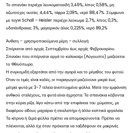
Το σπανάκι περιέχει λευκοματοειδή 3,49%, λίπος 0,58%, μη
αζωτούχες ουσίες 4,44%, τέφρα 2,09%, νερό 88,47%. Σύμφωνα
με τοyw Schall – Heisler περιέχει λεύκωμα 2,7%, λίπος 0,3%,
υδατάνθρακες 3%, μαγειρικόν άλας 0,225%, νερό 89,2%
Άνθιση – χρησιμοποιούμενα μέρη – συλλογή:
Σπέρνεται από αρχές Σεπτεμβρίου έως αρχές Φεβρουαρίου.
Σπανάκι που σπέρνεται αργά το καλοκαίρι (Αύγουστο) μαζεύεται
το Φθινόπωρο.
Η συγκομιδή εξαρτάται από την αγορά και το μέγεθος του φυτού.
Όταν οι τιμές είναι καλές, οι παραγωγοί μαζεύουνε μικρά έως
μέτρια φυτά με 3-7 τέλεια ανεπτυγμένα φύλλα. Μετά την εμφάνιση
ανθικού στελέχους, τα φυτά είναι άχρηστα. Τα σπανάκια κόβονται
στην κύρια ρίζα, λίγο κάτω από την επιφάνεια του χώματος, με
διαφόρου είδους μαχαίρια ή σκαλιστήρι ή άλλα κοπτικά εργαλεία.
Τα κίτρινα ή ξερά φύλλα πρέπει να απομακρύνονται. Πρέπει να
πλένονται, αλλά όχι όταν πρόκειται να ταξιδέψουν σε μακρινές