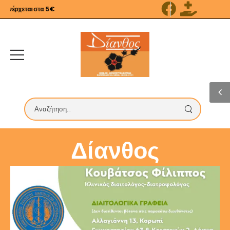
έρχεται στα 5€
Δίανθος