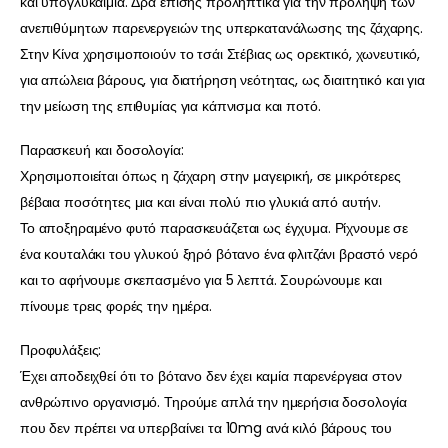
και υπογλυκαιμία. Δρα επίσης προληπτικά για την πρόληψη των
ανεπιθύμητων παρενεργειών της υπερκατανάλωσης της ζάχαρης.
Στην Κίνα χρησιμοποιούν το τσάι Στέβιας ως ορεκτικό, χωνευτικό,
για απώλεια βάρους, για διατήρηση νεότητας, ως διαιτητικό και για
την μείωση της επιθυμίας για κάπνισμα και ποτό.
Παρασκευή και δοσολογία:
Χρησιμοποιείται όπως η ζάχαρη στην μαγειρική, σε μικρότερες
βέβαια ποσότητες μια και είναι πολύ πιο γλυκιά από αυτήν.
Το αποξηραμένο φυτό παρασκευάζεται ως έγχυμα. Ρίχνουμε σε
ένα κουταλάκι του γλυκού ξηρό βότανο ένα φλιτζάνι βραστό νερό
και το αφήνουμε σκεπασμένο για 5 λεπτά. Σουρώνουμε και
πίνουμε τρεις φορές την ημέρα.
Προφυλάξεις:
Έχει αποδειχθεί ότι το βότανο δεν έχει καμία παρενέργεια στον
ανθρώπινο οργανισμό. Τηρούμε απλά την ημερήσια δοσολογία
που δεν πρέπει να υπερβαίνει τα 10mg ανά κιλό βάρους του