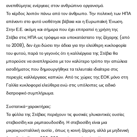
ανεπιθύμητες ενέργειες στον ανθρώπινο οργανισμό.
Το κέρδος λοιπόν πάνω από τον άνθρωπο. Την πολιτική των ΗΠΑ
απέναντι στο φυτό υιοθέτησε βέβαια και η Ευρωπαϊκή Ένωση.
Στην Ε.Ε. ακόμη και σήμερα που έχει επιτραπεί η χρήση της
Στέβια στις ΗΠΑ ως τρόφιμο και υποκατάστατο της ζάχαρης (από
το 2008), δεν έχει δώσει την άδεια για την ελεύθερη κυκλοφορία
του φυτού, παρά το γεγονός ότι η καλλιέργεια της Στέβια θα
μπορούσε να αναπληρώσει με τον καλύτερο τρόπο την απώλεια
εισοδήματος που δημιουργήθηκε τα τελευταία ιδιαίτερα στις
περιοχές καλλιέργειας καπνών. Από τις χώρες της ΕΟΚ μόνο στη
Γαλλία κυκλοφορεί ελεύθερα ενώ στις υπόλοιπες ως ειδικό
διατροφικό συμπλήρωμα.
Συστατικά-χαρακτήρας:
Τα φύλλα της Στέβιας περιέχουν τις φυσικές γλυκαντικές ουσίες
στεβιοσίδη και ρεμπαουδοσίδη. Η στεβιοσίδη είναι μια
μικροκρυσταλλική ουσία , όπως η κοινή ζάχαρη, αλλά με μηδενική