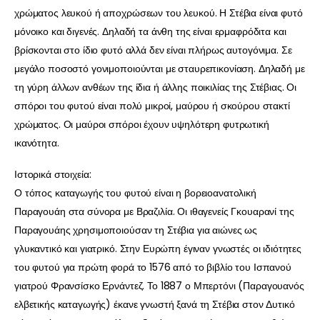
χρώματος λευκού ή αποχρώσεων του λευκού. Η Στέβια είναι φυτό
μόνοικο και διγενές. Δηλαδή τα άνθη της είναι ερμαφρόδιτα και
βρίσκονται στο ίδιο φυτό αλλά δεν είναι πλήρως αυτογόνιμα. Σε
μεγάλο ποσοστό γονιμοποιούνται με σταυρεπικονίαση. Δηλαδή με
τη γύρη άλλων ανθέων της ίδια ή άλλης ποικιλίας της Στέβιας. Οι
σπόροι του φυτού είναι πολύ μικροί, μαύρου ή σκούρου στακτί
χρώματος. Οι μαύροι σπόροι έχουν υψηλότερη φυτρωτική
ικανότητα.
Ιστορικά στοιχεία:
Ο τόπος καταγωγής του φυτού είναι η βορειοανατολική
Παραγουάη στα σύνορα με Βραζιλία. Οι ιθαγενείς Γκουαρανί της
Παραγουάης χρησιμοποιούσαν τη Στέβια για αιώνες ως
γλυκαντικό και γιατρικό. Στην Ευρώπη έγιναν γνωστές οι ιδιότητες
του φυτού για πρώτη φορά το 1576 από το βιβλίο του Ισπανού
γιατρού Φρανσίσκο Ερνάντεζ. Το 1887 ο Μπερτόνι (Παραγουανός
ελβετικής καταγωγής) έκανε γνωστή ξανά τη Στέβια στον Δυτικό