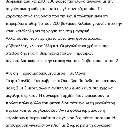
θερμιδική αξία και 200-300 φορές πιο γλυκιά ανάλογα με την
συγκέντρωση κάθε μιας από τις γλυκαντικές ουσίες. Το
χαρακτηριστικό της ουσία που την κάνει πολύτιμη είναι ότι
παραμένει σταθερή στους 200 βαθμούς Κελσίου γεγονός που την
κάνει κατάλληλη για τη χρήση της στη μαγειρική.
Άλλες ουσίες που περιέχει το φυτό είναι φυτοστερόλες,
γιββερελλίνη, χλωροφύλλη κ.α. Οι μεγαλύτεροι χρήστες της
στεβιοσίδης είναι η βιομηχανία ποτών – τροφίμων-
ζαχαροπλαστικής και στην ιατρική για τους διαβητικούς τύπου 2
Άνθιση – χρησιμοποιούμενα μέρη – συλλογή:
Το φυτό ανθίζει Σεπτέμβριο και Οκτώβρη. Τα άνθη του κρατούν
μόλις 2 με 3 μέρες αλλά η άνθιση του φυτού είναι συνεχής και
μεγάλης διάρκειας. Η συγκομιδή αρχίζει όταν ωριμάσουν τα
πρώτα παλιά φύλλα του φυτού διότι τότε έχουν τη μεγαλύτερη
περιεκτικότητα σε γλυκοσίδες. Αν τα φύλλα ωριμάσουν ή
κιτρινίσουν η περιεκτικότητα σε γλυκοσίδες πέφτει απότομα. Η
αποξήρανση γίνεται στον ήλιο 1 με 2 ώρες μετά τη συγκομιδή.