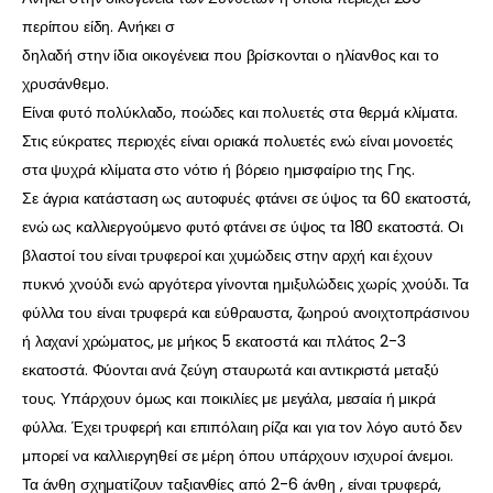
περίπου είδη. Ανήκει σ
δηλαδή στην ίδια οικογένεια που βρίσκονται ο ηλίανθος και το
χρυσάνθεμο.
Είναι φυτό πολύκλαδο, ποώδες και πολυετές στα θερμά κλίματα.
Στις εύκρατες περιοχές είναι οριακά πολυετές ενώ είναι μονοετές
στα ψυχρά κλίματα στο νότιο ή βόρειο ημισφαίριο της Γης.
Σε άγρια κατάσταση ως αυτοφυές φτάνει σε ύψος τα 60 εκατοστά,
ενώ ως καλλιεργούμενο φυτό φτάνει σε ύψος τα 180 εκατοστά. Οι
βλαστοί του είναι τρυφεροί και χυμώδεις στην αρχή και έχουν
πυκνό χνούδι ενώ αργότερα γίνονται ημιξυλώδεις χωρίς χνούδι. Τα
φύλλα του είναι τρυφερά και εύθραυστα, ζωηρού ανοιχτοπράσινου
ή λαχανί χρώματος, με μήκος 5 εκατοστά και πλάτος 2-3
εκατοστά. Φύονται ανά ζεύγη σταυρωτά και αντικριστά μεταξύ
τους. Υπάρχουν όμως και ποικιλίες με μεγάλα, μεσαία ή μικρά
φύλλα. Έχει τρυφερή και επιπόλαιη ρίζα και για τον λόγο αυτό δεν
μπορεί να καλλιεργηθεί σε μέρη όπου υπάρχουν ισχυροί άνεμοι.
Τα άνθη σχηματίζουν ταξιανθίες από 2-6 άνθη , είναι τρυφερά,