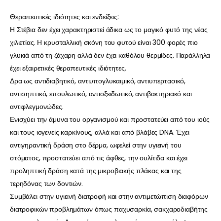
Θεραπευτικές ιδιότητες και ενδείξεις:
Η Στέβια δεν έχει χαρακτηριστεί άδικα ως το μαγικό φυτό της νέας
χιλιετίας. Η κρυσταλλική σκόνη του φυτού είναι 300 φορές πιο
γλυκιά από τη ζάχαρη αλλά δεν έχει καθόλου θερμίδες. Παράλληλα
έχει εξαιρετικές θεραπευτικές ιδιότητες.
Δρα ως αντιδιαβητικό, αντιυπογλυκαιμικό, αντιυπερτασικό,
αντισηπτικό, επουλωτικό, αντιοξειδωτικό, αντιβακτηριακό και
αντιφλεγμονώδες.
Ενισχύει την άμυνα του οργανισμού και προστατεύει από του ιούς
και τους ιογενείς καρκίνους, αλλά και από βλάβες DNA. Έχει
αντιγηραντική δράση στο δέρμα, ωφελεί στην υγιεινή του
στόματος, προστατεύει από τις άφθες, την ουλίτιδα και έχει
προληπτική δράση κατά της μικροβιακής πλάκας και της
τερηδόνας των δοντιών.
Συμβάλει στην υγιεινή διατροφή και στην αντιμετώπιση διαφόρων
διατροφικών προβλημάτων όπως παχυσαρκία, σακχαροδιαβήτης