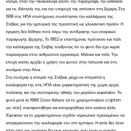
κόσμο, όταν την «ανακάλυψε ξανά», την περιέγραψε, την εκθείασε
για τις ιδιότητές της και την υπεροχή της απέναντι στη ζάχαρη. Στα
1918 στις ΗΠΑ επιστήμονες συνέστησαν την καλλιέργεια της
Στέβιας για την εμπορική της προοπτική ως γλυκαντικό προϊόν. Η
έγκριση δεν δόθηκε ποτέ λόγω της αντίδρασης των εταιρειών
παραγωγής ζάχαρης. Το 1952 οι επιστήμονες πρότειναν και πάλι
την καλλιέργεια της Στέβια, τονίζοντας ότι το φυτό δεν έχει καμία
παρενέργεια στον ανθρώπινο οργανισμό. Μάταια και πάλι. Την
εποχή εκείνη αρχίζει η χρήση του φυτού στην Ιαπωνία και στη
συνέχεια στην Κίνα.
Στη συνέχεια η ιστορία της Στέβιας μέχρι να επιτραπεί η
κυκλοφορία της στις ΗΠΑ είναι χαρακτηριστική της χωρίς αρχές
πολιτικής και της ανύπαρκτης ηθικής του μεγάλου κεφαλαίου. Το
φυτό μετά το 1980 (όταν θέλησε να το χρησιμοποιήσει η Lipton
ως τσάι) συκοφαντήθηκε και κατηγορήθηκε όσο κανένα άλλο.
Έφτασαν να το χαρακτηρίσουν σχεδόν ναρκωτικό προκειμένου να
απαγορεύσουν την κυκλοφορία του στο εμπόριο. Η αιτία δεν ήταν
άλλη από την τεράστια δύναμη επιρροής που είχαν οι εταιρίες