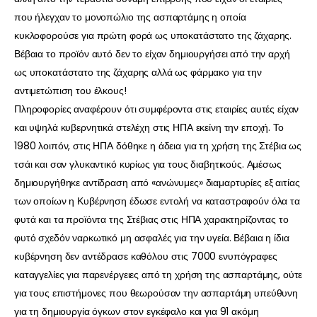
που ήλεγχαν το μονοπώλιο της ασπαρτάμης η οποία
κυκλοφορούσε για πρώτη φορά ως υποκατάστατο της ζάχαρης.
Βέβαια το προϊόν αυτό δεν το είχαν δημιουργήσει από την αρχή
ως υποκατάστατο της ζάχαρης αλλά ως φάρμακο για την
αντιμετώπιση του έλκους!
Πληροφορίες αναφέρουν ότι συμφέροντα στις εταιρίες αυτές είχαν
και υψηλά κυβερνητικά στελέχη στις ΗΠΑ εκείνη την εποχή. Το
1980 λοιπόν, στις ΗΠΑ δόθηκε η άδεια για τη χρήση της Στέβια ως
τσάι και σαν γλυκαντικό κυρίως για τους διαβητικούς. Αμέσως
δημιουργήθηκε αντίδραση από «ανώνυμες» διαμαρτυρίες εξ αιτίας
των οποίων η Κυβέρνηση έδωσε εντολή να καταστραφούν όλα τα
φυτά και τα προϊόντα της Στέβιας στις ΗΠΑ χαρακτηρίζοντας το
φυτό σχεδόν ναρκωτικό μη ασφαλές για την υγεία. Βέβαια η ίδια
κυβέρνηση δεν αντέδρασε καθόλου στις 7000 ενυπόγραφες
καταγγελίες για παρενέργειες από τη χρήση της ασπαρτάμης, ούτε
για τους επιστήμονες που θεωρούσαν την ασπαρτάμη υπεύθυνη
για τη δημιουργία όγκων στον εγκέφαλο και για 91 ακόμη