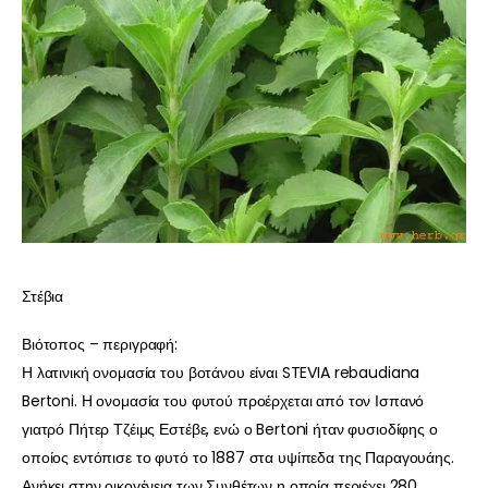
Στέβια
Βιότοπος – περιγραφή:
Η λατινική ονομασία του βοτάνου είναι STEVIA rebaudiana
Bertoni. Η ονομασία του φυτού προέρχεται από τον Ισπανό
γιατρό Πήτερ Τζέιμς Εστέβε, ενώ ο Bertoni ήταν φυσιοδίφης ο
οποίος εντόπισε το φυτό το 1887 στα υψίπεδα της Παραγουάης.
Ανήκει στην οικογένεια των Συνθέτων η οποία περιέχει 280