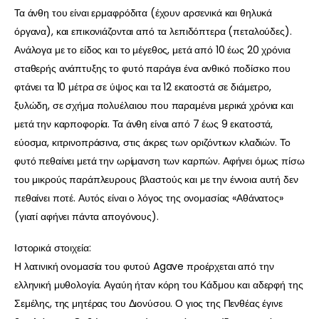
Τα άνθη του είναι ερμαφρόδιτα (έχουν αρσενικά και θηλυκά
όργανα), και επικονιάζονται από τα λεπιδόπτερα (πεταλούδες).
Ανάλογα με το είδος και το μέγεθος, μετά από 10 έως 20 χρόνια
σταθερής ανάπτυξης το φυτό παράγει ένα ανθικό ποδίσκο που
φτάνει τα 10 μέτρα σε ύψος και τα 12 εκατοστά σε διάμετρο,
ξυλώδη, σε σχήμα πολυέλαιου που παραμένει μερικά χρόνια και
μετά την καρποφορία. Τα άνθη είναι από 7 έως 9 εκατοστά,
εύοσμα, κιτρινοπράσινα, στις άκρες των οριζόντιων κλαδιών. Το
φυτό πεθαίνει μετά την ωρίμανση των καρπών. Αφήνει όμως πίσω
του μικρούς παράπλευρους βλαστούς και με την έννοια αυτή δεν
πεθαίνει ποτέ. Αυτός είναι ο λόγος της ονομασίας «Αθάνατος»
(γιατί αφήνει πάντα απογόνους).
Ιστορικά στοιχεία:
Η λατινική ονομασία του φυτού Agave προέρχεται από την
ελληνική μυθολογία. Αγαύη ήταν κόρη του Κάδμου και αδερφή της
Σεμέλης, της μητέρας του Διονύσου. Ο γιος της Πενθέας έγινε