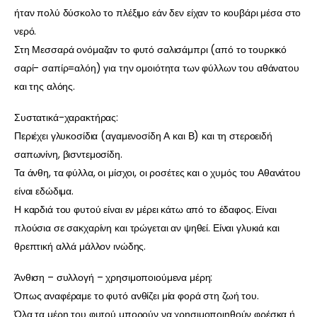
ήταν πολύ δύσκολο το πλέξιμο εάν δεν είχαν το κουβάρι μέσα στο
νερό.
Στη Μεσσαρά ονόμαζαν το φυτό σαλισάμπρι (από το τουρκικό
σαρί- σαπίρ=αλόη) για την ομοιότητα των φύλλων του αθάνατου
και της αλόης.
Συστατικά-χαρακτήρας:
Περιέχει γλυκοσίδια (αγαμενοσίδη Α και Β) και τη στεροειδή
σαπωνίνη, βισντεμοσίδη.
Τα άνθη, τα φύλλα, οι μίσχοι, οι ροσέτες και ο χυμός του Αθανάτου
είναι εδώδιμα.
Η καρδιά του φυτού είναι εν μέρει κάτω από το έδαφος. Είναι
πλούσια σε σακχαρίνη και τρώγεται αν ψηθεί. Είναι γλυκιά και
θρεπτική αλλά μάλλον ινώδης.
Άνθιση – συλλογή – χρησιμοποιούμενα μέρη:
Όπως αναφέραμε το φυτό ανθίζει μία φορά στη ζωή του.
Όλα τα μέρη του φυτού μπορούν να χρησιμοποιηθούν φρέσκα ή