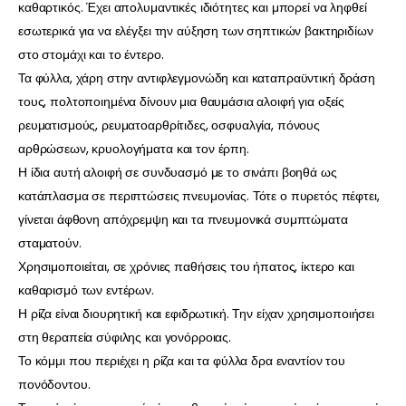
καθαρτικός. Έχει απολυμαντικές ιδιότητες και μπορεί να ληφθεί
εσωτερικά για να ελέγξει την αύξηση των σηπτικών βακτηριδίων
στο στομάχι και το έντερο.
Τα φύλλα, χάρη στην αντιφλεγμονώδη και καταπραϋντική δράση
τους, πολτοποιημένα δίνουν μια θαυμάσια αλοιφή για οξείς
ρευματισμούς, ρευματοαρθρίτιδες, οσφυαλγία, πόνους
αρθρώσεων, κρυολογήματα και τον έρπη.
Η ίδια αυτή αλοιφή σε συνδυασμό με το σινάπι βοηθά ως
κατάπλασμα σε περιπτώσεις πνευμονίας. Τότε ο πυρετός πέφτει,
γίνεται άφθονη απόχρεμψη και τα πνευμονικά συμπτώματα
σταματούν.
Χρησιμοποιείται, σε χρόνιες παθήσεις του ήπατος, ίκτερο και
καθαρισμό των εντέρων.
Η ρίζα είναι διουρητική και εφιδρωτική. Την είχαν χρησιμοποιήσει
στη θεραπεία σύφιλης και γονόρροιας.
Το κόμμι που περιέχει η ρίζα και τα φύλλα δρα εναντίον του
πονόδοντου.