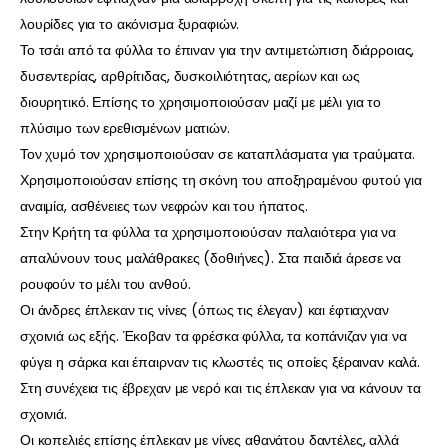
λουρίδες για το ακόνισμα ξυραφιών.
Το τσάι από τα φύλλα το έπιναν για την αντιμετώπιση διάρροιας,
δυσεντερίας, αρθρίτιδας, δυσκοιλιότητας, αερίων και ως
διουρητικό. Επίσης το χρησιμοποιούσαν μαζί με μέλι για το
πλύσιμο των ερεθισμένων ματιών.
Τον χυμό τον χρησιμοποιούσαν σε καταπλάσματα για τραύματα.
Χρησιμοποιούσαν επίσης τη σκόνη του αποξηραμένου φυτού για
αναιμία, ασθένειες των νεφρών και του ήπατος.
Στην Κρήτη τα φύλλα τα χρησιμοποιούσαν παλαιότερα για να
απαλύνουν τους μαλάθρακες (δοθιήνες). Στα παιδιά άρεσε να
ρουφούν το μέλι του ανθού.
Οι άνδρες έπλεκαν τις νίνες (όπως τις έλεγαν) και έφτιαχναν
σχοινιά ως εξής. Έκοβαν τα φρέσκα φύλλα, τα κοπάνιζαν για να
φύγει η σάρκα και έπαιρναν τις κλωστές τις οποίες ξέραιναν καλά.
Στη συνέχεια τις έβρεχαν με νερό και τις έπλεκαν για να κάνουν τα
σχοινιά.
Οι κοπελιές επίσης έπλεκαν με νίνες αθανάτου δαντέλες, αλλά