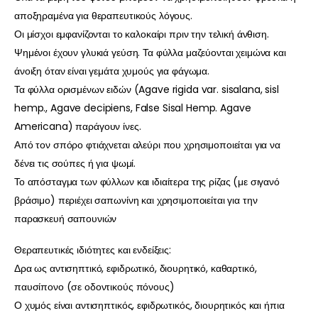
αποξηραμένα για θεραπευτικούς λόγους.
Οι μίσχοι εμφανίζονται το καλοκαίρι πριν την τελική άνθιση.
Ψημένοι έχουν γλυκιά γεύση. Τα φύλλα μαζεύονται χειμώνα και
άνοιξη όταν είναι γεμάτα χυμούς για φάγωμα.
Τα φύλλα ορισμένων ειδών (Agave rigida var. sisalana, sisl
hemp., Agave decipiens, False Sisal Hemp. Agave
Americana) παράγουν ίνες.
Από τον σπόρο φτιάχνεται αλεύρι που χρησιμοποιείται για να
δένει τις σούπες ή για ψωμί.
Το απόσταγμα των φύλλων και ιδιαίτερα της ρίζας (με σιγανό
βράσιμο) περιέχει σαπωνίνη και χρησιμοποιείται για την
παρασκευή σαπουνιών
Θεραπευτικές ιδιότητες και ενδείξεις:
Δρα ως αντισηπτικό, εφιδρωτικό, διουρητικό, καθαρτικό,
παυσίπονο (σε οδοντικούς πόνους)
Ο χυμός είναι αντισηπτικός, εφιδρωτικός, διουρητικός και ήπια