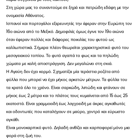
Στη χώρα μας το συναντούμε σε ξηρά και πετρώδη εδάφη με την
ονομασία Αθάνατος.
Ισπανοί και πορτογάλοι εξερευνητές την έφεραν στην Ευρώπη τον
16ο αιώνα από το Μεξικό. Δημοφιλές όμως έγινε τον 19ο αιώνα
όταν έφεραν πολλές και διάφορες ποικιλίες του φυτού ως
καλλωπιστικά. Σήμερα πλέον θεωρείται χαρακτηριστικό φυτό του
μεσογειακού τοπίου. Το φυτό αγαπά το φως και τα πηλώδη
χώματα με καλή αποστράγγιση. Δεν μεγαλώνει στη σκιά.
Η Αγαύη δεν έχει κορμό. Σχηματίζει μία τεράστια ροζέτα από
φύλλα που μπορεί να έχει μήκος αρκετών μέτρων. Τα φύλλα του
τα κρατά όλο το χρόνο. Είναι σαρκώδη, λιπώδη και φτάνουν σε
μήκος έως 2 μέτρα και το πλάτος τους κυμαίνεται από 15 έως 25
εκατοστά. Είναι γραμμοειδή έως λογχοειδή με άκρες αγκαθωτές
και οδοντωτές που καταλήγουν σε μαύρο, χοντρό και εύρωστο
αγκάθι.
Είναι μονοκαρπικό φυτό. Δηλαδή ανθίζει και καρποφορεί μόνο μια
φορά στη ζωή του.