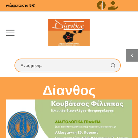
νέρχεται στα 5€
Δίανθος