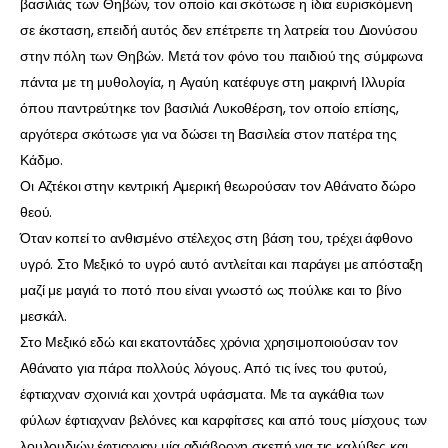
βασιλιάς των Θηβών, τον οποίο και σκότωσε η ίδια ευρισκόμενη
σε έκσταση, επειδή αυτός δεν επέτρεπε τη λατρεία του Διονύσου
στην πόλη των Θηβών. Μετά τον φόνο του παιδιού της σύμφωνα
πάντα με τη μυθολογία, η Αγαύη κατέφυγε στη μακρινή Ιλλυρία
όπου παντρεύτηκε τον βασιλιά Λυκοθέρση, τον οποίο επίσης,
αργότερα σκότωσε για να δώσει τη Βασιλεία στον πατέρα της
Κάδμο.
Οι Αζτέκοι στην κεντρική Αμερική θεωρούσαν τον Αθάνατο δώρο
θεού.
Όταν κοπεί το ανθισμένο στέλεχος στη βάση του, τρέχει άφθονο
υγρό. Στο Μεξικό το υγρό αυτό αντλείται και παράγει με απόσταξη
μαζί με μαγιά το ποτό που είναι γνωστό ως πούλκε και το βίνο
μεσκάλ.
Στο Μεξικό εδώ και εκατοντάδες χρόνια χρησιμοποιούσαν τον
Αθάνατο για πάρα πολλούς λόγους. Από τις ίνες του φυτού,
έφτιαχναν σχοινιά και χοντρά υφάσματα. Με τα αγκάθια των
φύλων έφτιαχναν βελόνες και καρφίτσες και από τους μίσχους των
λουλουδιών έφτιαχναν μία αδιάβροχη σκεπή για τις καλύβες και