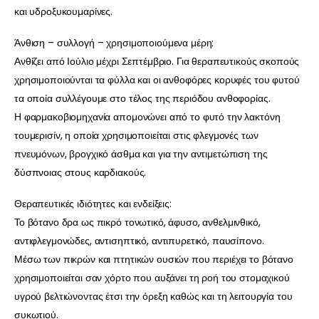
και υδροξυκουμαρίνες.
Άνθιση – συλλογή – χρησιμοποιούμενα μέρη:
Ανθίζει από Ιούλιο μέχρι Σεπτέμβριο. Για θεραπευτικούς σκοπούς
χρησιμοποιούνται τα φύλλα και οι ανθοφόρες κορυφές του φυτού
τα οποία συλλέγουμε στο τέλος της περιόδου ανθοφορίας.
Η φαρμακοβιομηχανία απομονώνει από το φυτό την λακτόνη
τουμερισίν, η οποία χρησιμοποιείται στις φλεγμονές των
πνευμόνων, βρογχικό άσθμα και για την αντιμετώπιση της
δύσπνοιας στους καρδιακούς.
Θεραπευτικές ιδιότητες και ενδείξεις:
Το βότανο δρα ως πικρό τονωτικό, άφυσο, ανθελμινθικό,
αντιφλεγμονώδες, αντισηπτικό, αντιπυρετικό, παυσίπονο.
Μέσω των πικρών και πτητικών ουσιών που περιέχει το βότανο
χρησιμοποιείται σαν χόρτο που αυξάνει τη ροή του στομαχικού
υγρού βελτιώνοντας έτσι την όρεξη καθώς και τη λειτουργία του
συκωτιού.