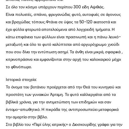
Σε όλο τον κόσμο υπάρχουν περίπου 300 είδη Αψιθιάς.
Είναι πολυετές, σπάνιο, φρυγανώδες φυτό, αυτοφυές σε άγονους
και βραχώδεις τόπους.Φτάνει σε ύψος τα 50-120 εκατοστά και
έχει φύλλα φτερωτά αποτελούμενα από λογχοειδή τμήματα. Η
κάτω επιφάνεια των φύλλων είναι πρασινωπή και η πάνω λευκό-
μεταξωτή και όλο το φυτό καλύπτεται από αργυρόχρωμο χνούδι
που σου δίνει την εντύπωση ασημί. Τα άνθη είναι μικρά, σφαιρικά ,
κιτρινοπράσινα και εμφανίζονται στην αρχή του καλοκαιριού μέχρι
το φθινόπωρο.
Ιστορικά στοιχεία:
Το όνομα του βοτάνου προέρχεται από την Θεά του κυνηγιού και
προστάτη των γυναικών Άρτεμη. Το φυτό καλλιεργείται από τα
βιβλικά χρόνια, για την αντιμετώπιση των επιδημιών και σαν
έντομο-απωθητικό. Η πικράδα της αντιπροσωπεύει μεταφορικά
την αμαρτία στην βίβλο.
Στο βιβλίο του «Περί ύλης ιατρικής» ο Διοσκουρίδης γράφει για την