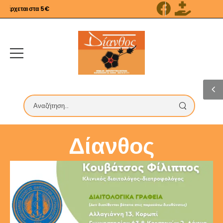
έρχεται στα 5€
Δίανθος