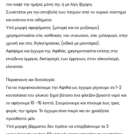
του καφέ την ημέρα, μόνη της ή με λίγη ζάχαρη.
Συνιστάται για την αποβολή των πετρών από το ουρικό σύστημα
και ενάντια στα οιδήματα.
Υπό μορφή αφεψήματος (μπορεί και σε ρυζόνερο)
χρησιμοποιείται στις ασθένειες του συκωτιού, σαν χολαγωγό, στην
χρυσή και στις δηλητηριάσεις (ειδικά με μανιτάρια).
Αφέψημα και έγχυμα της Αψιθιάς χρησιμοποιείται επίσης στα
επώδυνα έμμηνα, διαταραχές των έμμηνων, στον αλκοολισμό,
ελονοσία.
Παρασκευή και δοσολογία:
Για να παρασκευάσουμε την Αψιθιά ως έγχυμα ρίχνουμε σε 1-2
κουταλάκια του γλυκού ξηρό βότανο ένα φλιτζάνι βραστό νερό και
το αφήνουμε 10 -15 λεπτά. Σουρώνουμε και πίνουμε έως τρεις
φορές την ημέρα. Το έγχυμα είναι πικρό και αν χρειάζεται
προσθέστε μέλι.
Υπό μορφή βάμματος δεν πρέπει να υπερβαίνουμε τα 3