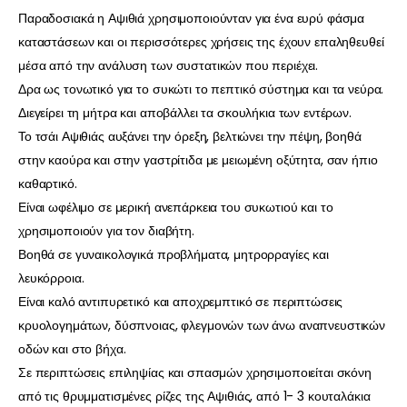
Παραδοσιακά η Αψιθιά χρησιμοποιούνταν για ένα ευρύ φάσμα
καταστάσεων και οι περισσότερες χρήσεις της έχουν επαληθευθεί
μέσα από την ανάλυση των συστατικών που περιέχει.
Δρα ως τονωτικό για το συκώτι το πεπτικό σύστημα και τα νεύρα.
Διεγείρει τη μήτρα και αποβάλλει τα σκουλήκια των εντέρων.
Το τσάι Αψιθιάς αυξάνει την όρεξη, βελτιώνει την πέψη, βοηθά
στην καούρα και στην γαστρίτιδα με μειωμένη οξύτητα, σαν ήπιο
καθαρτικό.
Είναι ωφέλιμο σε μερική ανεπάρκεια του συκωτιού και το
χρησιμοποιούν για τον διαβήτη.
Βοηθά σε γυναικολογικά προβλήματα, μητρορραγίες και
λευκόρροια.
Είναι καλό αντιπυρετικό και αποχρεμπτικό σε περιπτώσεις
κρυολογημάτων, δύσπνοιας, φλεγμονών των άνω αναπνευστικών
οδών και στο βήχα.
Σε περιπτώσεις επιληψίας και σπασμών χρησιμοποιείται σκόνη
από τις θρυμματισμένες ρίζες της Αψιθιάς, από 1- 3 κουταλάκια