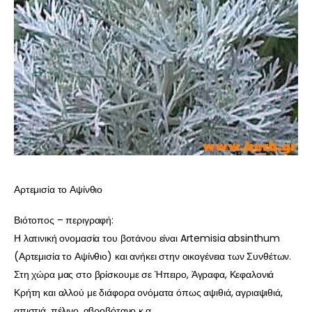
Αρτεμισία το Αψίνθιο
Βιότοπος – περιγραφή:
Η λατινική ονομασία του βοτάνου είναι Artemisia absinthum
(Αρτεμισία το Αψίνθιο) και ανήκει στην οικογένεια των Συνθέτων.
Στη χώρα μας στο βρίσκουμε σε Ήπειρο, Άγραφα, Κεφαλονιά
Κρήτη και αλλού με διάφορα ονόματα όπως αψιθιά, αγριαψιθιά,
απιστιά, πέλινο, αβροβότανο κ.α.