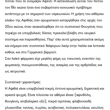
ποτού που το ονόμαζαν Αψέντι. Η κατανάλωση αυτού του ποτού
τον 19ο αιώνα ήταν ένα σοβαρότατο κοινωνικό πρόβλημα
αντίστοιχο με το σημερινό των ναρκωτικών. Η χρήση του αιθέριου
ελαίου της Αψιθιάς σαν αρωματικού καταργήθηκε στις αρχές του
20ου αιώνα, όταν ανακαλύφθηκε ότι το συστατικό Θουγιόνη που
περιέχει σε υπερβολικές δόσεις προκαλεί βλάβη στο νευρικό
σύστημα και παραισθήσεις. Παρ’ όλα αυτά χρησιμοποιείται ακόμη
και σήμερα σαν συστατικό διάφορων λικέρ στην Ιταλία και Ισπανία
καθώς και στο Γερμανικό βερμούτ.
Σαν λαϊκό φάρμακο είχε μεγάλη φήμη ως τονωτικό, εναντίον της
φυματικής πνευμονοπάθειας, της αναιμίας και της αρθρίτιδας και
ως εκτρωτικό.
Συστατικά-χαρακτήρας:
Η Αψιθιά είναι υπερβολικά πικρή, έντονα αρωματική, ξηραντική και
αρκετά ψυχρή. Είναι πλούσια σε αιθέρια έλαια (αψινθόλη,
θουγίονη, ισοβαλερικό οξύ), πικρά τερπένια, φλαβονοειδή
γλυκοσίδια. τανίνες, πυρίτιο, αντιβιοτικό, πολυακετυλένια, ινουλίνη