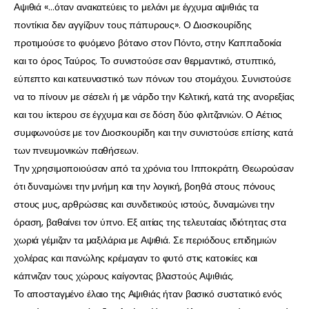
Αψιθιά «…όταν ανακατεύεις το μελάνι με έγχυμα αψιθιάς τα
ποντίκια δεν αγγίζουν τους πάπυρους». Ο Διοσκουρίδης
προτιμούσε το φυόμενο βότανο στον Πόντο, στην Καππαδοκία
και το όρος Ταύρος. Το συνιστούσε σαν θερμαντικό, στυπτικό,
εύπεπτο και κατευναστικό των πόνων του στομάχου. Συνιστούσε
να το πίνουν με σέσελι ή με νάρδο την Κελτική, κατά της ανορεξίας
και του ίκτερου σε έγχυμα και σε δόση δύο φλιτζανιών. Ο Αέτιος
συμφωνούσε με τον Διοσκουρίδη και την συνιστούσε επίσης κατά
των πνευμονικών παθήσεων.
Την χρησιμοποιούσαν από τα χρόνια του Ιπποκράτη. Θεωρούσαν
ότι δυναμώνει την μνήμη και την λογική, βοηθά στους πόνους
στους μυς, αρθρώσεις και συνδετικούς ιστούς, δυναμώνει την
όραση, βαθαίνει τον ύπνο. Εξ αιτίας της τελευταίας ιδιότητας στα
χωριά γέμιζαν τα μαξιλάρια με Αψιθιά. Σε περιόδους επιδημιών
χολέρας και πανώλης κρέμαγαν το φυτό στις κατοικίες και
κάπνιζαν τους χώρους καίγοντας βλαστούς Αψιθιάς.
Το αποσταγμένο έλαιο της Αψιθιάς ήταν βασικό συστατικό ενός