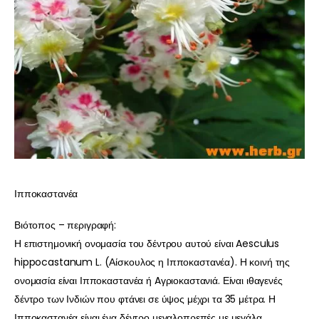
Ιπποκαστανέα
Βιότοπος – περιγραφή:
Η επιστημονική ονομασία του δέντρου αυτού είναι Aesculus
hippocastanum L. (Αίσκουλος η Ιπποκαστανέα). Η κοινή της
ονομασία είναι Ιπποκαστανέα ή Aγριοκαστανιά. Είναι ιθαγενές
δέντρο των Ινδιών που φτάνει σε ύψος μέχρι τα 35 μέτρα. Η
Ιπποκαστανέα είναι ένα δέντρο μεγαλοπρεπές με μεγάλα