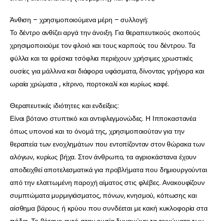
Άνθιση – χρησιμοποιούμενα μέρη – συλλογή:
Το δέντρο ανθίζει αργά την άνοιξη. Για θεραπευτικούς σκοπούς
χρησιμοποιούμε τον φλοιό και τους καρπούς του δέντρου. Τα
φύλλα και τα φρέσκα τσόφλια περιέχουν χρήσιμες χρωστικές
ουσίες για μάλλινα και διάφορα υφάσματα, δίνοντας γρήγορα και
ωραία χρώματα , κίτρινο, πορτοκαλί και κυρίως καφέ.
Θεραπευτικές ιδιότητες και ενδείξεις:
Είναι βότανο στυπτικό και αντιφλεγμονώδες. Η Ιπποκαστανέα
όπως υπονοεί και το όνομά της, χρησιμοποιούταν για την
θεραπεία των ενοχλημάτων που εντοπίζονταν στον θώρακα των
αλόγων, κυρίως βήχα. Στον άνθρωπο, τα αγριοκάστανα έχουν
αποδειχθεί αποτελεσματικά για προβλήματα που δημιουργούνται
από την ελαττωμένη παροχή αίματος στις φλέβες. Ανακουφίζουν
συμπτώματα μυρμιγιάσματος, πόνων, κνησμού, κόπωσης και
αίσθημα βάρους ή κρύου που συνδέεται με κακή κυκλοφορία στα