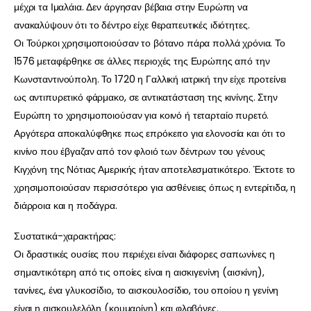
μέχρι τα Ιμαλάια. Δεν άργησαν βέβαια στην Ευρώπη να
ανακαλύψουν ότι το δέντρο είχε θεραπευτικές ιδιότητες.
Οι Τούρκοι χρησιμοποιούσαν το βότανο πάρα πολλά χρόνια. Το
1576 μεταφέρθηκε σε άλλες περιοχές της Ευρώπης από την
Κωνσταντινούπολη. Το 1720 η Γαλλική ιατρική την είχε προτείνει
ως αντιπυρετικό φάρμακο, σε αντικατάσταση της κινίνης. Στην
Ευρώπη το χρησιμοποιούσαν για κοινό ή τεταρταίο πυρετό.
Αργότερα αποκαλύφθηκε πως επρόκειτο για ελονοσία και ότι το
κινίνο που έβγαζαν από τον φλοιό των δέντρων του γένους
Κιγχόνη της Νότιας Αμερικής ήταν αποτελεσματικότερο. Έκτοτε το
χρησιμοποιούσαν περισσότερο για ασθένειες όπως η εντερίτιδα, η
διάρροια και η ποδάγρα.
Συστατικά-χαρακτήρας:
Οι δραστικές ουσίες που περιέχει είναι διάφορες σαπωνίνες η
σημαντικότερη από τις οποίες είναι η αισκιγενίνη (αισκίνη),
τανίνες, ένα γλυκοσίδιο, το αισκουλοσίδιο, του οποίου η γενίνη
είναι η αισκουλελόλη (κουμαρίνη) και φλαβόνες.