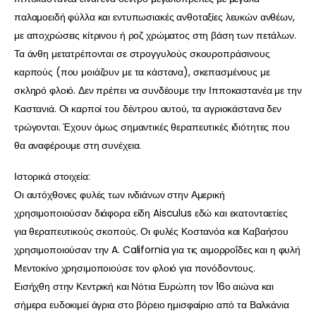
παλαμοειδή φύλλα και εντυπωσιακές ανθοταξίες λευκών ανθέων,
με αποχρώσεις κίτρινου ή ροζ χρώματος στη βάση των πετάλων.
Τα άνθη μετατρέπονται σε στρογγυλούς σκουροπράσινους
καρπούς (που μοιάζουν με τα κάστανα), σκεπασμένους με
σκληρό φλοιό. Δεν πρέπει να συνδέουμε την Ιπποκαστανέα με την
Καστανιά. Οι καρποί του δέντρου αυτού, τα αγριοκάστανα δεν
τρώγονται. Έχουν όμως σημαντικές θεραπευτικές ιδιότητες που
θα αναφέρουμε στη συνέχεια.
Ιστορικά στοιχεία:
Οι αυτόχθονες φυλές των ινδιάνων στην Αμερική
χρησιμοποιούσαν διάφορα είδη Aisculus εδώ και εκατονταετίες
για θεραπευτικούς σκοπούς. Οι φυλές Κοστανόα και Καβαήσου
χρησιμοποιούσαν την A. California για τις αιμορροΐδες και η φυλή
Μεντοκίνο χρησιμοποιούσε τον φλοιό για πονόδοντους.
Εισήχθη στην Κεντρική και Νότια Ευρώπη τον 16ο αιώνα και
σήμερα ευδοκιμεί άγρια στο βόρειο ημισφαίριο από τα Βαλκάνια