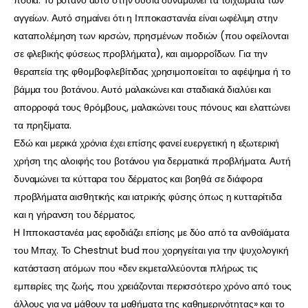
πόδια. Το βότανο αυτό στην ουσία δυναμώνει τα τοιχώματα των
αγγείων. Αυτό σημαίνει ότι η Ιπποκαστανέα είναι ωφέλιμη στην
καταπολέμηση των κιρσών, πρησμένων ποδιών (που οφείλονται
σε φλεβικής φύσεως προβλήματα), και αιμορροΐδων. Για την
θεραπεία της φθομβοφλεβίτιδας χρησιμοποιείται το αφέψημα ή το
βάμμα του βοτάνου. Αυτό μαλακώνει και σταδιακά διαλύει και
απορροφά τους θρόμβους, μαλακώνει τους πόνους και ελαττώνει
τα πρηξίματα.
Εδώ και μερικά χρόνια έχει επίσης φανεί ευεργετική η εξωτερική
χρήση της αλοιφής του βοτάνου για δερματικά προβλήματα. Αυτή
δυναμώνει τα κύτταρα του δέρματος και βοηθά σε διάφορα
προβλήματα αισθητικής και ιατρικής φύσης όπως η κυτταρίτιδα
και η γήρανση του δέρματος.
H Ιπποκαστανέα μας εφοδιάζει επίσης με δύο από τα ανθοϊάματα
του Μπαχ. Το Chestnut bud που χορηγείται για την ψυχολογική
κατάσταση ατόμων που «δεν εκμεταλλεύονται πλήρως τις
εμπειρίες της ζωής, που χρειάζονται περισσότερο χρόνο από τους
άλλους για να μάθουν τα μαθήματα της καθημερινότητας» και το