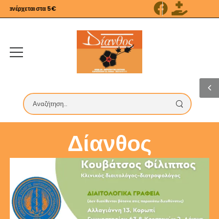
ανέρχεται στα 5€
Δίανθος