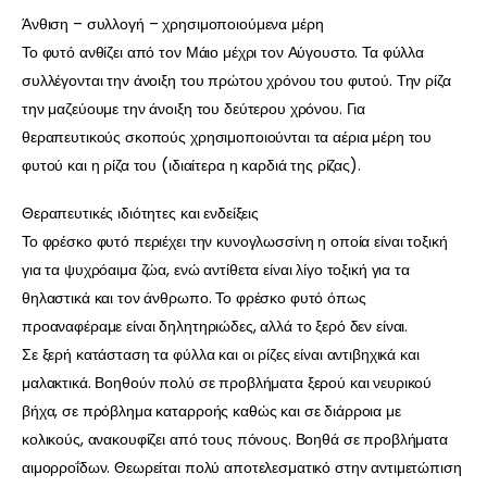
Άνθιση – συλλογή – χρησιμοποιούμενα μέρη
Το φυτό ανθίζει από τον Μάιο μέχρι τον Αύγουστο. Τα φύλλα
συλλέγονται την άνοιξη του πρώτου χρόνου του φυτού. Την ρίζα
την μαζεύουμε την άνοιξη του δεύτερου χρόνου. Για
θεραπευτικούς σκοπούς χρησιμοποιούνται τα αέρια μέρη του
φυτού και η ρίζα του (ιδιαίτερα η καρδιά της ρίζας).
Θεραπευτικές ιδιότητες και ενδείξεις
Το φρέσκο φυτό περιέχει την κυνογλωσσίνη η οποία είναι τοξική
για τα ψυχρόαιμα ζώα, ενώ αντίθετα είναι λίγο τοξική για τα
θηλαστικά και τον άνθρωπο. Το φρέσκο φυτό όπως
προαναφέραμε είναι δηλητηριώδες, αλλά το ξερό δεν είναι.
Σε ξερή κατάσταση τα φύλλα και οι ρίζες είναι αντιβηχικά και
μαλακτικά. Βοηθούν πολύ σε προβλήματα ξερού και νευρικού
βήχα, σε πρόβλημα καταρροής καθώς και σε διάρροια με
κολικούς, ανακουφίζει από τους πόνους. Βοηθά σε προβλήματα
αιμορροΐδων. Θεωρείται πολύ αποτελεσματικό στην αντιμετώπιση