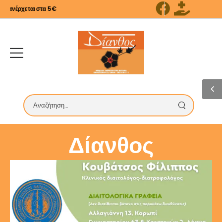
ανέρχεται στα 5€
Δίανθος