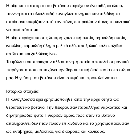
Η ρίζα και οι σπόροι του βοτάνου περιέχουν ένα αιθέριο έλαιο,
ταννίνη και τα αλκαλοειδή κυνογλωσσίνη, και κονσολιδίνη τα
οποία ανακουφίζουν από τον πόνο, επηρεάζουν όμως το κεντρικό
νευρικό σύστημα.
Η ρίζα περιέχει επίσης λιπαρή χρωστική ουσία, ρητινώδη ουσία,
ινουλίνη, κομμιώδη ύλη, πιμελικό οξύ, υποξαλικό κάλιο, οξεϊκό
ασβέστιο και ξυλώδεις ίνες.
Τα φύλλα του περιέχουν αλλαντοίνη, η οποία αποτελεί σημαντικό
παράγοντα που επιταχύνει την θεραπευτική διαδικασία στο σώμα
μας. Η γεύση του βοτάνου είναι στυφή και προκαλεί ναυτία.
Ιστορικά στοιχεία:
Η κυνόγλωσσα έχει χρησιμοποιηθεί από την αρχαιότητα ως
θεραπευτικό βότανο. Την θεωρούσαν παράλληλα ναρκωτικό και
δηλητηριώδες φυτό. Γνώριζαν όμως, πως όταν το βότανο
αποξηρανθεί δεν ήταν πλέον επικίνδυνο και το χρησιμοποιούσαν
ως αντιβηχικό, μαλακτικό, για διάρροιες και κολικούς.