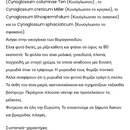
(Cynoglossum columnae Ten (Κυνόγλωσσο) , το
Cynoglossum creticum Miller (Κυνόγλωσσο το κρητικό), το
Cynoglossum lithospermifolium (Κυνόγλωσσο το ασιατικό)
και το Cynoglossum sphacioticum (Κυνόγλωσσο το
σφακιανό).
Ανήκει στην οικογένεια των Βοραγινοειδών.
Είναι φυτό διετές, με ρίζα κάθετη και φτάνει σε ύψος τα 80
εκατοστά. Τα φύλλα του είναι μαλακά, χνουδωτά, πλατιά,
λογχοειδή, με σταχτί χρώμα, τα οποία αναδύουν μία δυνατή
μυρωδιά όταν τα τρίψουμε. Η μυρουδιά τους θυμίζει ποντικό.
Άλλοι αναφέρουν ότι η μυρωδιά του φυτού θυμίζει τράγο ή σκύλο.
Τα άνθη του είναι μικρά, καστανοκόκκινα και σχηματίζουν ταξιανθία
βόστρυχο. Περιέχουν πλούσιο νέκταρ και προσελκύουν τις
μέλισσες.
Φυτρώνει σε όλη την Ευρώπη. Το συναντούμε σε ξέφωτα δασών
και βραχώδεις πλαγιές.
Συστατικά-χαρακτήρας