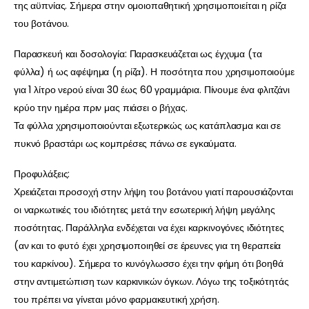
της αϋπνίας. Σήμερα στην ομοιοπαθητική χρησιμοποιείται η ρίζα
του βοτάνου.
Παρασκευή και δοσολογία: Παρασκευάζεται ως έγχυμα (τα
φύλλα) ή ως αφέψημα (η ρίζα). Η ποσότητα που χρησιμοποιούμε
για 1 λίτρο νερού είναι 30 έως 60 γραμμάρια. Πίνουμε ένα φλιτζάνι
κρύο την ημέρα πριν μας πιάσει ο βήχας.
Τα φύλλα χρησιμοποιούνται εξωτερικώς ως κατάπλασμα και σε
πυκνό βραστάρι ως κομπρέσες πάνω σε εγκαύματα.
Προφυλάξεις:
Χρειάζεται προσοχή στην λήψη του βοτάνου γιατί παρουσιάζονται
οι ναρκωτικές του ιδιότητες μετά την εσωτερική λήψη μεγάλης
ποσότητας. Παράλληλα ενδέχεται να έχει καρκινογόνες ιδιότητες
(αν και το φυτό έχει χρησιμοποιηθεί σε έρευνες για τη θεραπεία
του καρκίνου). Σήμερα το κυνόγλωσσο έχει την φήμη ότι βοηθά
στην αντιμετώπιση των καρκινικών όγκων. Λόγω της τοξικότητάς
του πρέπει να γίνεται μόνο φαρμακευτική χρήση.