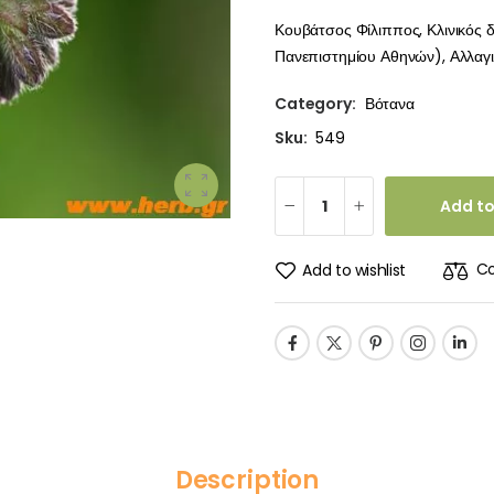
Κουβάτσος Φίλιππος, Κλινικός 
Πανεπιστημίου Αθηνών), Αλλαγιά
Category:
Βότανα
Sku:
549
Add to
C
Add to wishlist
Description