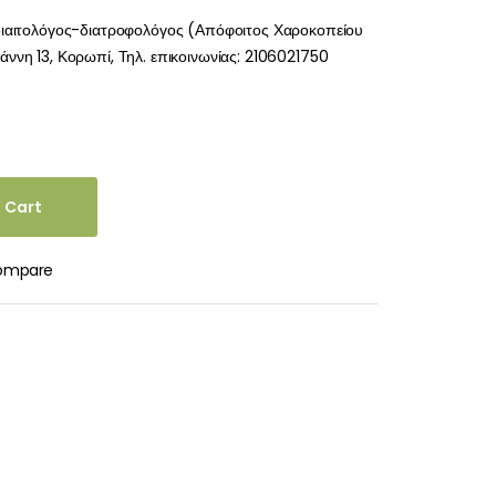
διαιτολόγος-διατροφολόγος (Απόφοιτος Χαροκοπείου
ννη 13, Κορωπί, Τηλ. επικοινωνίας: 2106021750
 Cart
ompare