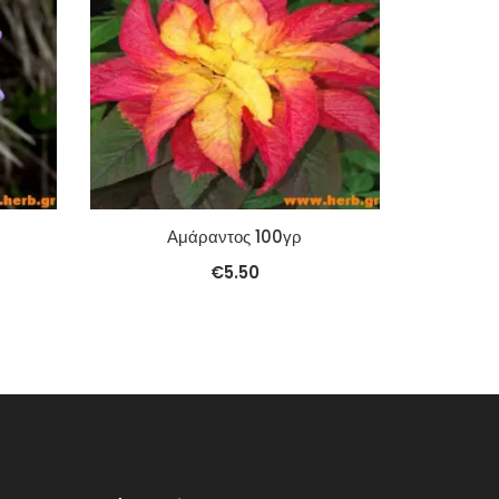
Αμάραντος 100γρ
€
5.50