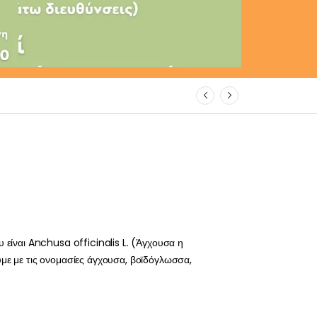
υ είναι Anchusa officinalis L. (Άγχουσα η
με με τις ονομασίες άγχουσα, βοϊδόγλωσσα,