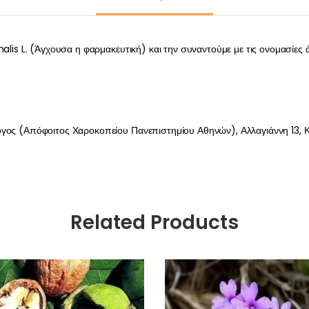
inalis L. (Άγχουσα η φαρμακευτική) και την συναντούμε με τις ονομασίε
όγος (Απόφοιτος Χαροκοπείου Πανεπιστημίου Αθηνών), Αλλαγιάννη 13, Κ
Related Products