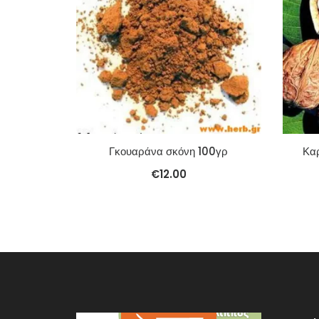
Γκουαράνα σκόνη 100γρ
Κα
€
12.00