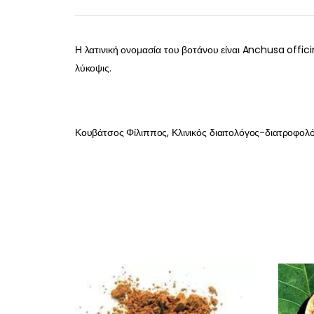
Η λατινική ονομασία του βοτάνου είναι Anchusa offic
λύκοψις.
Κουβάτσος Φίλιππος, Κλινικός διαιτολόγος-διατροφολ