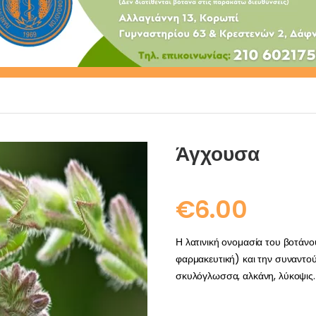
Άγχουσα
€
6.00
Η λατινική ονομασία του βοτάνο
φαρμακευτική) και την συναντού
σκυλόγλωσσα, αλκάνη, λύκοψις.