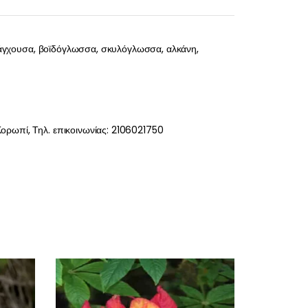
ς άγχουσα, βοϊδόγλωσσα, σκυλόγλωσσα, αλκάνη,
ορωπί, Τηλ. επικοινωνίας: 2106021750