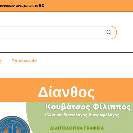
εταφορών ανέρχεται στα 5€
g
Επικοινωνία
Δίανθος