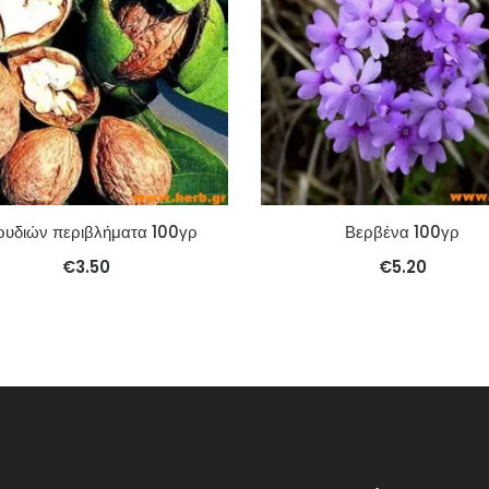
ρυδιών περιβλήματα 100γρ
Βερβένα 100γρ
€
3.50
€
5.20