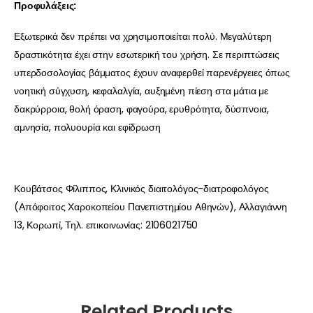
Προφυλάξεις:
Εξωτερικά δεν πρέπει να χρησιμοποιείται πολύ. Μεγαλύτερη
δραστικότητα έχει στην εσωτερική του χρήση. Σε περιπτώσεις
υπερδοσολογίας βάμματος έχουν αναφερθεί παρενέργειες όπως
νοητική σύγχυση, κεφαλαλγία, αυξημένη πίεση στα μάτια με
δακρύρροια, θολή όραση, φαγούρα, ερυθρότητα, δύσπνοια,
αμνησία, πολυουρία και εφίδρωση
Κουβάτσος Φίλιππος, Κλινικός διαιτολόγος-διατροφολόγος
(Απόφοιτος Χαροκοπείου Πανεπιστημίου Αθηνών), Αλλαγιάννη
13, Κορωπί, Τηλ. επικοινωνίας: 2106021750
Related Products