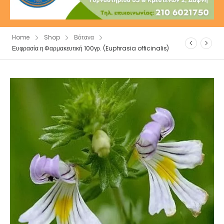
Home
Shop
Βότανα
Ευφρασία η Φαρμακευτική 100γρ. (Euphrasia officinalis)