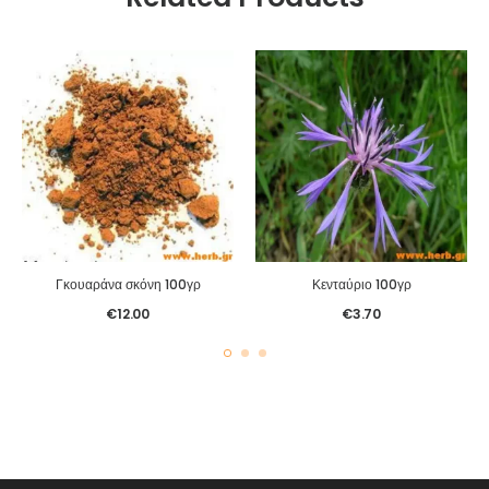
Γκουαράνα σκόνη 100γρ
Κενταύριο 100γρ
€
12.00
€
3.70