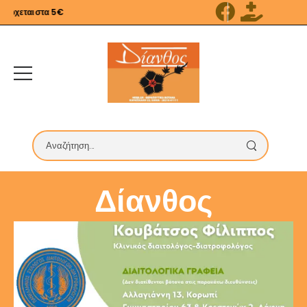
εται στα 5€
Δίανθος