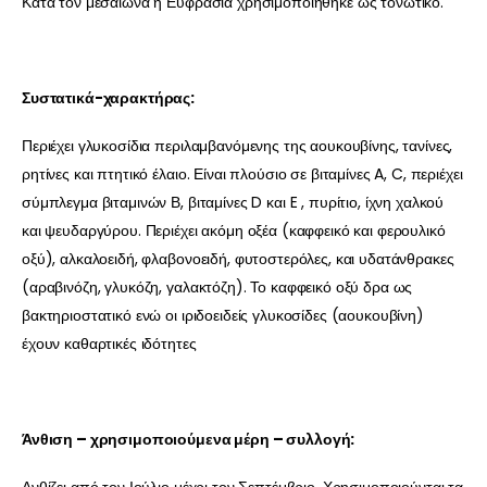
Κατά τον μεσαίωνα η Ευφρασία χρησιμοποιήθηκε ως τονωτικό.
Συστατικά-χαρακτήρας:
Περιέχει γλυκοσίδια περιλαμβανόμενης της αουκουβίνης, τανίνες,
ρητίνες και πτητικό έλαιο. Είναι πλούσιο σε βιταμίνες A, C, περιέχει
σύμπλεγμα βιταμινών Β, βιταμίνες D και E , πυρίτιο, ίχνη χαλκού
και ψευδαργύρου. Περιέχει ακόμη οξέα (καφφεικό και φερουλικό
οξύ), αλκαλοειδή, φλαβονοειδή, φυτοστερόλες, και υδατάνθρακες
(αραβινόζη, γλυκόζη, γαλακτόζη). Το καφφεικό οξύ δρα ως
βακτηριοστατικό ενώ οι ιριδοειδείς γλυκοσίδες (αουκουβίνη)
έχουν καθαρτικές ιδότητες
Άνθιση – χρησιμοποιούμενα μέρη – συλλογή:
Ανθίζει από τον Ιούλιο μέχρι τον Σεπτέμβριο. Χρησιμοποιούνται τα