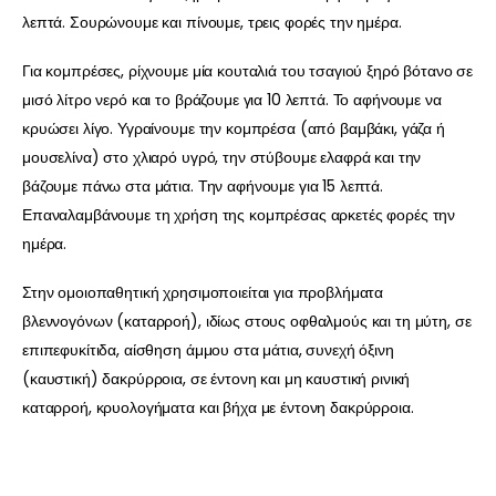
λεπτά. Σουρώνουμε και πίνουμε, τρεις φορές την ημέρα.
Για κομπρέσες, ρίχνουμε μία κουταλιά του τσαγιού ξηρό βότανο σε
μισό λίτρο νερό και το βράζουμε για 10 λεπτά. Το αφήνουμε να
κρυώσει λίγο. Υγραίνουμε την κομπρέσα (από βαμβάκι, γάζα ή
μουσελίνα) στο χλιαρό υγρό, την στύβουμε ελαφρά και την
βάζουμε πάνω στα μάτια. Την αφήνουμε για 15 λεπτά.
Επαναλαμβάνουμε τη χρήση της κομπρέσας αρκετές φορές την
ημέρα.
Στην ομοιοπαθητική χρησιμοποιείται για προβλήματα
βλεννογόνων (καταρροή), ιδίως στους οφθαλμούς και τη μύτη, σε
επιπεφυκίτιδα, αίσθηση άμμου στα μάτια, συνεχή όξινη
(καυστική) δακρύρροια, σε έντονη και μη καυστική ρινική
καταρροή, κρυολογήματα και βήχα με έντονη δακρύρροια.