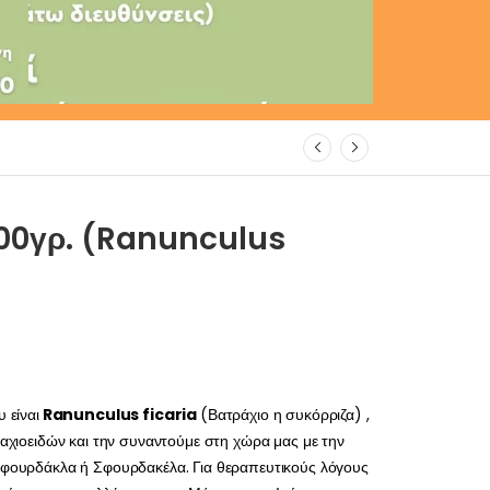
100γρ. (Ranunculus
 είναι
Ranunculus ficaria
(Βατράχιο η συκόρριζα) ,
ραχιοειδών και την συναντούμε στη χώρα μας με την
Σφουρδάκλα ή Σφουρδακέλα. Για θεραπευτικούς λόγους