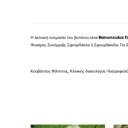
Η λατινική ονομασία του βοτάνου είναι
Ranunculus fi
Φυκάρια, Συκόρριζα, Σφουρδάκλα ή Σφουρδακέλα. Για θ
Κουβάτσος Φίλιππος, Κλινικός διαιτολόγος-διατροφολ