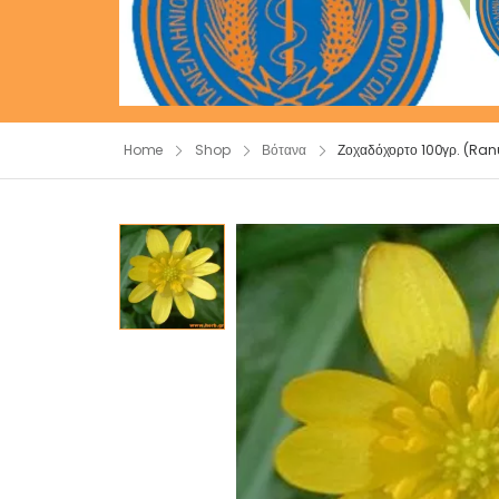
Home
Shop
Βότανα
Ζοχαδόχορτο 100γρ. (Ran