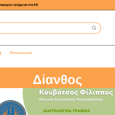
εταφορών ανέρχεται στα 5€
g
Επικοινωνία
Δίανθος