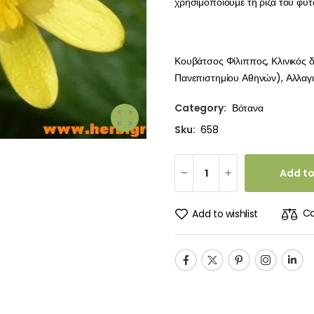
χρησιμοποιούμε τη ρίζα του φυτ
Κουβάτσος Φίλιππος, Κλινικός 
Πανεπιστημίου Αθηνών), Αλλαγιά
Category:
Βότανα
Sku:
658
Add to
C
Add to wishlist