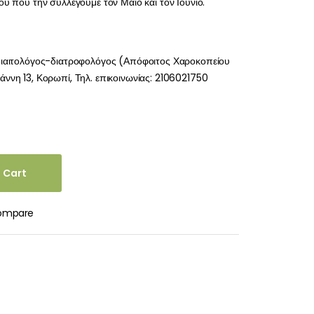
ού που την συλλέγουμε τον Μάιο και τον Ιούνιο.
διαιτολόγος-διατροφολόγος (Απόφοιτος Χαροκοπείου
ννη 13, Κορωπί, Τηλ. επικοινωνίας: 2106021750
 Cart
ompare