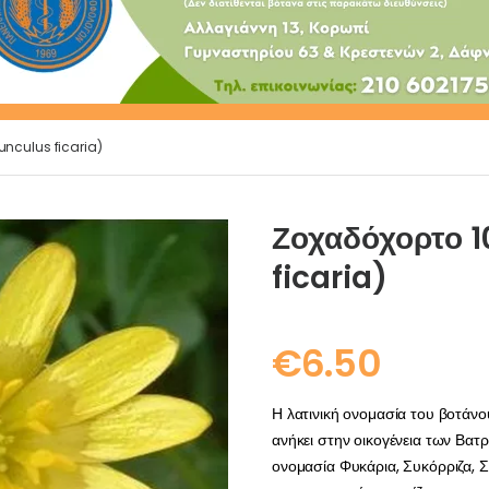
unculus ficaria)
Ζοχαδόχορτο 
ficaria)
€
6.50
Η λατινική ονομασία του βοτάνου
ανήκει στην οικογένεια των Βατ
ονομασία Φυκάρια, Συκόρριζα, 