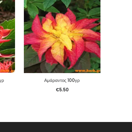
γρ
Αμάραντος 100γρ
€
5.50