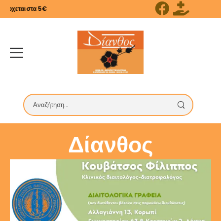
εται στα 5€
Δίανθος