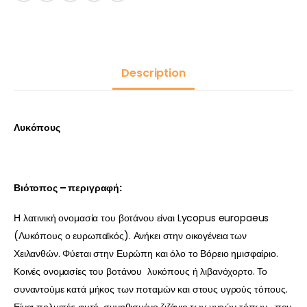
Description
Λυκόπους
Βιότοπος – περιγραφή:
Η λατινική ονομασία του βοτάνου είναι Lycopus europaeus
(Λυκόπους ο ευρωπαϊκός). Ανήκει στην οικογένεια των
Χειλανθών. Φύεται στην Ευρώπη και όλο το Βόρειο ημισφαίριο.
Κοινές ονομασίες του βοτάνου λυκόπους ή λιβανόχορτο. Το
συναντούμε κατά μήκος των ποταμών και στους υγρούς τόπους.
Είναι πολυετές φυτό, συνηθισμένο ζιζάνιο των υγρών τόπων, που