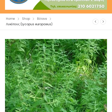
Home
Shop
Βότανα
Λυκόπους (Lycopus europaeus)