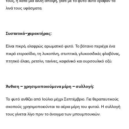
τους, ή κατά μία άλλη άποψη, γιατί με το φυτό αυτό έβαφαν τα
λινά τους υφάσματα.
Συστατικά-χαρακτήρας:
Είναι πικρό, ελαφρώς αρωματικό φυτό. Το βότανο περιέχει ένα
πικρό ετεροσίδιο, τη λυκοπίνη, στυπτικά, γλυκοσιδικές φλαβόνες,
πτητικό έλαιο, ρετσίνι, τανίνες, καφεϊνικό και ουρσουλικό οξύ.
Άνθιση – χρησιμοποιούμενα μέρη – συλλογή:
Το φυτό ανθίζει από Ιούλιο μέχρι Σεπτέμβριο. Για θεραπευτικούς
σκοπούς χρησιμοποιούνται τα αέρια μέρη του φυτού. Η συλλογή
τους γίνεται λίγο πριν το άνοιγμα των μπουμπουκιών.