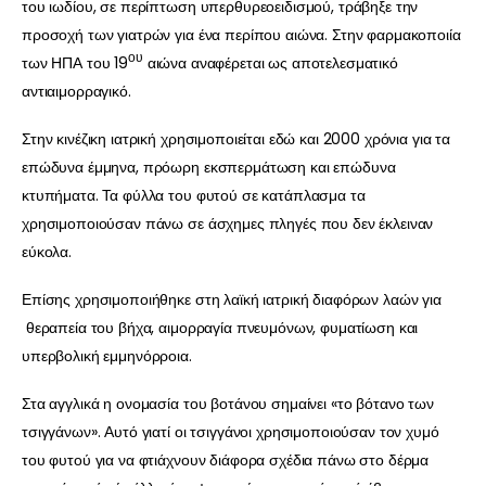
του ιωδίου, σε περίπτωση υπερθυρεοειδισμού, τράβηξε την
προσοχή των γιατρών για ένα περίπου αιώνα. Στην φαρμακοποιία
ου
των ΗΠΑ του 19
αιώνα αναφέρεται ως αποτελεσματικό
αντιαιμορραγικό.
Στην κινέζικη ιατρική χρησιμοποιείται εδώ και 2000 χρόνια για τα
επώδυνα έμμηνα, πρόωρη εκσπερμάτωση και επώδυνα
κτυπήματα. Τα φύλλα του φυτού σε κατάπλασμα τα
χρησιμοποιούσαν πάνω σε άσχημες πληγές που δεν έκλειναν
εύκολα.
Επίσης χρησιμοποιήθηκε στη λαϊκή ιατρική διαφόρων λαών για
θεραπεία του βήχα, αιμορραγία πνευμόνων, φυματίωση και
υπερβολική εμμηνόρροια.
Στα αγγλικά η ονομασία του βοτάνου σημαίνει «το βότανο των
τσιγγάνων». Αυτό γιατί οι τσιγγάνοι χρησιμοποιούσαν τον χυμό
του φυτού για να φτιάχνουν διάφορα σχέδια πάνω στο δέρμα