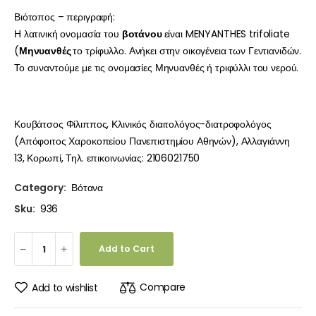
Βιότοπος – περιγραφή:
Η λατινική ονομασία του
βοτάνου
είναι MENYANTHES trifoliate
(
Μηνυανθές
το τρίφυλλο. Ανήκει στην οικογένεια των Γεντιανιδών.
Το συναντούμε με τις ονομασίες Μηνυανθές ή τριφύλλι του νερού.
Κουβάτσος Φίλιππος, Κλινικός διαιτολόγος-διατροφολόγος
(Απόφοιτος Χαροκοπείου Πανεπιστημίου Αθηνών), Αλλαγιάννη
13, Κορωπί, Τηλ. επικοινωνίας: 2106021750
Category:
Βότανα
Sku:
936
Add to Cart
Compare
Add to wishlist