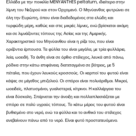
Ελλάδα με την ποικιλία MENYANTHES peltatum, ιδιαίτερα στην
λίμνη του Νεζερού και στον Ορχομενό. Ο Μηνύανθος φυτρώνει σε
όλη την Ευρώπη, όπου είναι διαδεδομένος στα ελώδη και
τυρφώδη μέρη, καθώς και στις μικρές λίμνες, ενώ βρίσκεται ακόμη
και σε λιμνάζοντες τόπους της Ασίας και της Αμερικής.
Χαρακτηριστικό του Μηνύανθου είναι η ρίζα του, που είναι
οριζόντια έρπουσα. Τα φύλλα του είναι μεγάλα, με τρία φυλλάρια,
λεία, ωοειδή. Τα άνθη είναι σε όρθιο στέλεχος, λευκά από πάνω,
ρόδινα στην κάτω επιφάνεια, διατεταγμένα σε βότρεις, με 5
πέταλα, που έχουν λευκούς κροσσούς. Οι καρποί του φυτού είναι
κάψες σε μέγεθος μπιζελιού. Οι σπόροι είναι πολυάριθμοι. Μικροί,
ωοειδείς, πλατυσμένοι, γυαλιστεροί, κίτρινοι. Η καλλιέργεια του
είναι δύσκολη. Σπέρνεται την άνοιξη και πολλαπλασιάζεται με
σπόρο σε πολύ υγρούς τόπους. Το κάτω μέρος του φυτού είναι
βυθισμένο στο νερό, ενώ τα φύλλα και το ανθικό του στέλεχος
ανεβαίνουν πάνω από το νερό. Είναι φυτό προστατευόμενο.