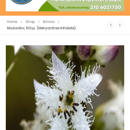
Home
Shop
Βότανα
Μηνύανθος 100γρ. (Menyanthes trifoliate)