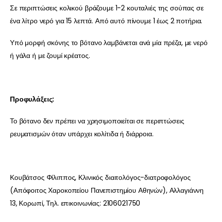
Σε περιπτώσεις κολικού βράζουμε 1-2 κουταλιές της σούπας σε
ένα λίτρο νερό για 15 λεπτά. Από αυτό πίνουμε 1 έως 2 ποτήρια.
Υπό μορφή σκόνης το βότανο λαμβάνεται ανά μία πρέζα, με νερό
ή γάλα ή με ζουμί κρέατος.
Προφυλάξεις:
Το βότανο δεν πρέπει να χρησιμοποιείται σε περιπτώσεις
ρευματισμών όταν υπάρχει κολίτιδα ή διάρροια.
Κουβάτσος Φίλιππος, Κλινικός διαιτολόγος-διατροφολόγος
(Απόφοιτος Χαροκοπείου Πανεπιστημίου Αθηνών), Αλλαγιάννη
13, Κορωπί, Τηλ. επικοινωνίας: 2106021750