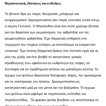
Θεραπευτικές ιδιότητες και ενδείξεις:
Το βότανο δρα ως πικρό, διουρητικό, χολαγωγό και
αντιρρευματικό. Χρησιμοποιείται σαν πικρή τονωτική ουσία όπως
η κίτρινη Γεντιανή. Ο Μηνύανθος είναι ένα πολύ χρήσιμο βότανο
για την θεραπεία των ρευματισμών, της αρθρίτιδας και της
ρευματοειδούς αρθρίτιδας. Έχει διεγερτική επίδραση στα
τοιχώματα του παχέως εντέρου, με αποτέλεσμα να ενεργεί σαν
υπακτικό. Έχει έντονη διεγερτική δράση στα πεπτικά υγρά και τη
ροή της χολής και έτσι βοηθά σε καταστάσεις γενικής
εξασθένησης που οφείλονται σε νωθρότητα της πέψης, σε
δυσπεψία και σε προβλήματα ήπατος και χοληδόχου κύστης. Το
έγχυμα των φύλλων θεραπεύει διαταραχές πέψης, την αμηνόρροια
και τις ανεπάρκειες του ήπατος. Χρησιμοποιείται ως
καταπραϋντικό μαζί με την μέντα και την βαλεριάνα. Το έγχυμα
των φύλλων είναι ωφέλιμο σε περιπτώσεις ουλίτιδας και
περιοδοντίτιδας. . Τα φρέσκα φύλλα βοηθούν ως κατάπλασμα σε
εξογκωμένους αδένες, όπως οι μαγουλάδες.