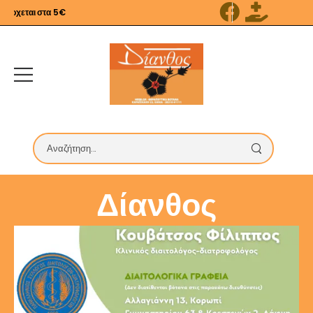
χεται στα 5€
Δίανθος