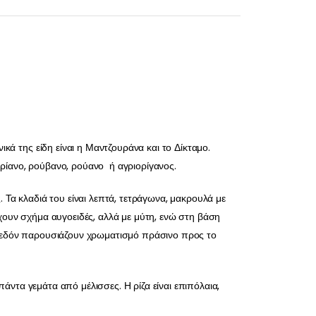
κά της είδη είναι η Μαντζουράνα και το Δίκταμο.
, ρίανο, ρούβανο, ρούανο ή αγριορίγανος.
 Τα κλαδιά του είναι λεπτά, τετράγωνα, μακρουλά με
χουν σχήμα αυγοειδές, αλλά με μύτη, ενώ στη βάση
Σχεδόν παρουσιάζουν χρωματισμό πράσινο προς το
πάντα γεμάτα από μέλισσες. Η ρίζα είναι επιπόλαια,