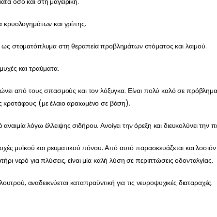
ατα όσο και στη μαγειρική.
ία κρυολογημάτων και γρίπης.
μο ως στοματόπλυμα στη θεραπεία προβλημάτων στόματος και λαιμού.
μυχές και τραύματα.
θερώνει από τους σπασμούς και τον λόξυγκα. Είναι πολύ καλό σε πρόβλ
ς κροτάφους (με έλαιο αραιωμένο σε βάση).
αναιμία λόγω έλλειψης σιδήρου. Ανοίγει την όρεξη και διευκολύνει την π
εριοχές μυϊκού και ρευματικού πόνου. Από αυτό παρασκευάζεται και λοσι
τήρι νερό για πλύσεις, είναι μία καλή λύση σε περιπτώσεις οδονταλγίας.
υτρού, αναδεικνύεται καταπραϋντική για τις νευροψυχικές διαταραχές.