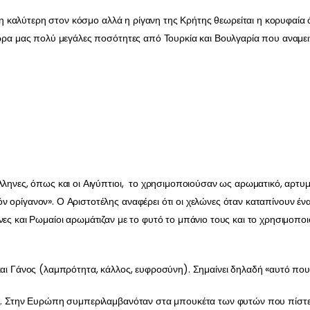
αι η καλύτερη στον κόσμο αλλά η ρίγανη της Κρήτης θεωρείται η κορυφαία
χώρα μας πολύ μεγάλες ποσότητες από Τουρκία και Βουλγαρία που αναμει
λληνες, όπως και οι Αιγύπτιοι, το χρησιμοποιούσαν ως αρωματικό, αρτυ
 ορίγανον». Ο Αριστοτέλης αναφέρει ότι οι χελώνες όταν καταπίνουν έν
νες και Ρωμαίοι αρωμάτιζαν με το φυτό το μπάνιο τους και το χρησιμοπ
και Γάνος (λαμπρότητα, κάλλος, ευφροσύνη). Σημαίνει δηλαδή «αυτό που
τες. Στην Ευρώπη συμπεριλαμβανόταν στα μπουκέτα των φυτών που πίσ