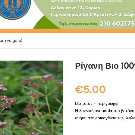
anum vulgare)
Ρίγανη Βιο 10
€
5.00
Βιότοπος – περιγραφή:
Η λατινική ονομασία του βοτάνο
ανήκει στην οικογένεια των Χειλ