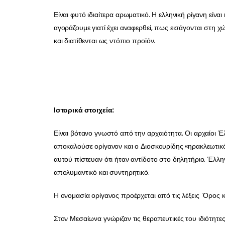
Είναι φυτό ιδιαίτερα αρωματικό. Η ελληνική ρίγανη είν
αγοράζουμε γιατί έχει αναφερθεί, πως εισάγονται στη 
και διατίθενται ως ντόπιο προϊόν.
Ιστορικά στοιχεία:
Είναι βότανο γνωστό από την αρχαιότητα. Οι αρχαίοι Έ
αποκαλούσε ορίγανον και ο Διοσκουρίδης «ηρακλεωτικόν
αυτού πίστευαν ότι ήταν αντίδοτο στο δηλητήριο. Έλλη
απολυμαντικό και συντηρητικό.
Η ονομασία ορίγανος προέρχεται από τις λέξεις Όρος 
Στον Μεσαίωνα γνώριζαν τις θεραπευτικές του ιδιότη