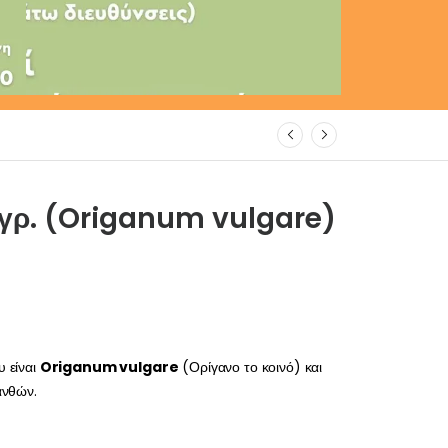
0γρ. (Origanum vulgare)
υ είναι
Origanum vulgare
(Ορίγανο το κοινό) και
ανθών.