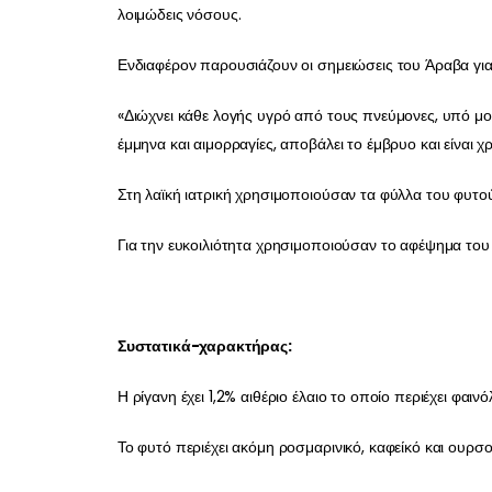
λοιμώδεις νόσους.
Ενδιαφέρον παρουσιάζουν οι σημειώσεις του Άραβα για
«Διώχνει κάθε λογής υγρό από τους πνεύμονες, υπό μο
έμμηνα και αιμορραγίες, αποβάλει το έμβρυο και είναι χ
Στη λαϊκή ιατρική χρησιμοποιούσαν τα φύλλα του φυτού
Για την ευκοιλιότητα χρησιμοποιούσαν το αφέψημα του 
Συστατικά-χαρακτήρας:
Η ρίγανη έχει 1,2% αιθέριο έλαιο το οποίο περιέχει φαι
Το φυτό περιέχει ακόμη ροσμαρινικό, καφείκό και ουρσ