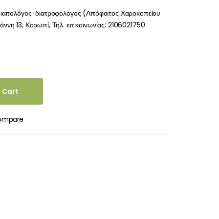
διαιτολόγος-διατροφολόγος (Απόφοιτος Χαροκοπείου
ννη 13, Κορωπί, Τηλ. επικοινωνίας: 2106021750
 Cart
ompare