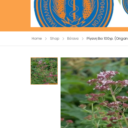
Home
Shop
Βότανα
Ρίγανη Βιο 100γρ. (Orig