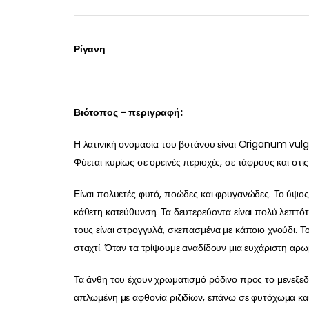
Ρίγανη
Βιότοπος – περιγραφή:
Η λατινική ονομασία του βοτάνου είναι Origanum vulgar
Φύεται κυρίως σε ορεινές περιοχές, σε τάφρους και στι
Είναι πολυετές φυτό, ποώδες και φρυγανώδες. Το ύψος 
κάθετη κατεύθυνση. Τα δευτερεύοντα είναι πολύ λεπτότ
τους είναι στρογγυλά, σκεπασμένα με κάποιο χνούδι. 
σταχτί. Όταν τα τρίψουμε αναδίδουν μια ευχάριστη αρ
Τα άνθη του έχουν χρωματισμό ρόδινο προς το μενεξεδί κ
απλωμένη με αφθονία ριζιδίων, επάνω σε φυτόχωμα και