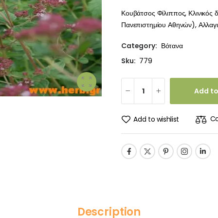
Κουβάτσος Φίλιππος, Κλινικός 
Πανεπιστημίου Αθηνών), Αλλαγιά
Category:
Βότανα
Sku:
779
Add to
C
Add to wishlist
Description