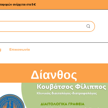
εταφορών ανέρχεται στα 5€
g
Επικοινωνία
Δίανθος