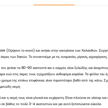
e (Ορίγανο το κοινό) και ανήκει στην οικογένεια των Χειλανθών. Συγγενι
ς άκρες των δασών. Το συναντούμε με τις ονομασίες, ρίγανη, αγριορίγανη
του φτάνει τα 80-90 εκατοστά και ο κορμός είναι ξυλώδης και άκαμπτος.
ερα ενώ στις άκρες τους σχηματίζουν ανθοφόρα κεφάλια. Τα φύλλα του έ
Το χρώμα της επάνω επιφάνειας είναι περισσότερο βαθύ από της κάτω. 
ωματώδη οσμή.
αι η οσμή τους είναι γλυκιά και ευχάριστη. Είναι πλούσια σε νέκταρ και 
 σε βάθος το πολύ 3-4 εκατοστών και για αυτό ξεπατώνεται εύκολα.