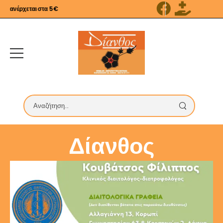
ανέρχεται στα 5€
Δίανθος