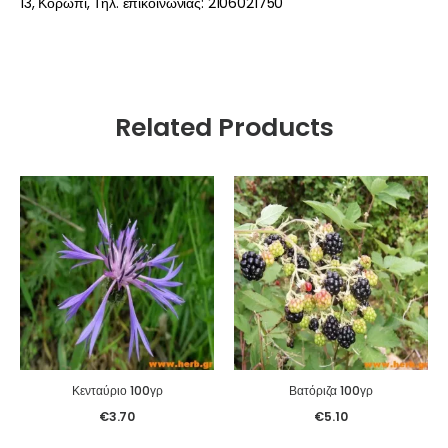
13, Κορωπί, Τηλ. επικοινωνίας: 2106021750
Related Products
Κενταύριο 100γρ
Βατόριζα 100γρ
€
3.70
€
5.10