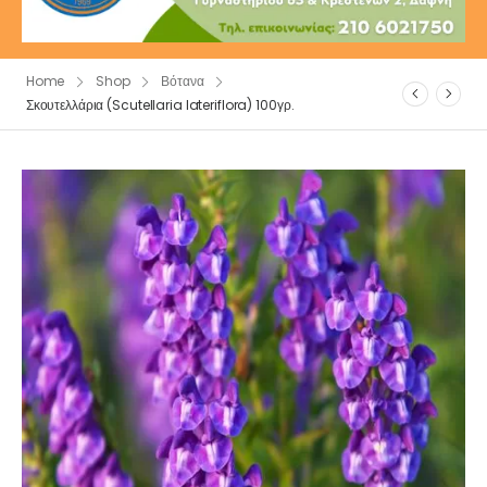
Home
Shop
Βότανα
Σκουτελλάρια (Scutellaria lateriflora) 100γρ.