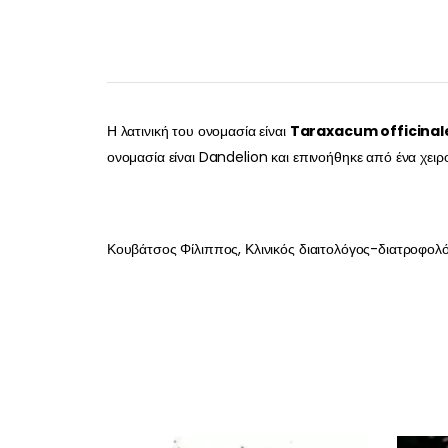
Η λατινική του ονομασία είναι
Taraxacum officinal
ονομασία είναι Dandelion και επινοήθηκε από ένα χει
Κουβάτσος Φίλιππος, Κλινικός διαιτολόγος-διατροφολ