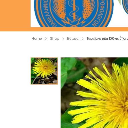
Home
Shop
Βότανα
Ταραξάκο ρίζα 100γρ. (Ta