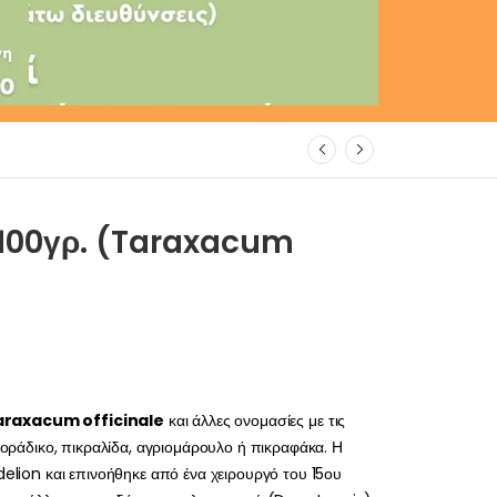
 100γρ. (Taraxacum
araxacum officinale
και άλλες ονομασίες με τις
ριοράδικο, πικραλίδα, αγριομάρουλο ή πικραφάκα. Η
delion και επινοήθηκε από ένα χειρουργό του 15ου