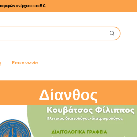
εταφορών ανέρχεται στα 5€
g
Επικοινωνία
Δίανθος