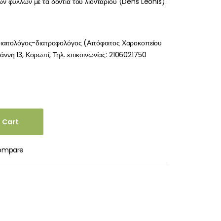
ν φύλλων με τα δόντια του λιονταριού (Dens Leonis).
διαιτολόγος-διατροφολόγος (Απόφοιτος Χαροκοπείου
ννη 13, Κορωπί, Τηλ. επικοινωνίας: 2106021750
 Cart
ompare