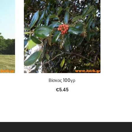
Βίσκος 100γρ
€
5.45