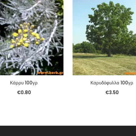
Κάρρυ 100γρ
Καρυδόφυλλα 100γρ
€
0.80
€
3.50