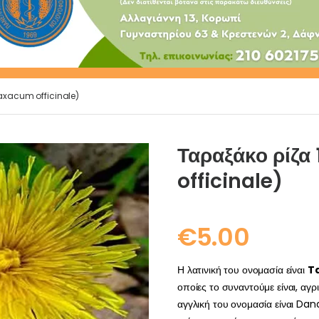
raxacum officinale)
Ταραξάκο ρίζα
officinale)
€
5.00
Η λατινική του ονομασία είναι
T
οποίες το συναντούμε είναι, αγ
αγγλική του ονομασία είναι Dan