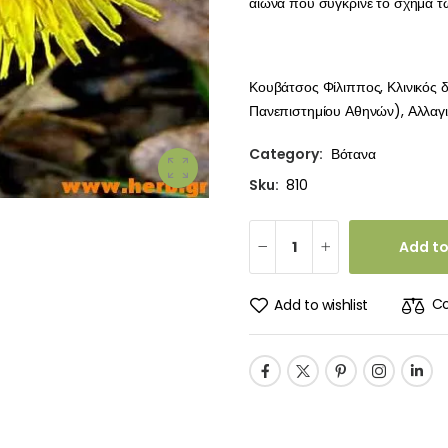
αιώνα που σύγκρινε το σχήμα τω
Κουβάτσος Φίλιππος, Κλινικός 
Πανεπιστημίου Αθηνών), Αλλαγιά
Category:
Βότανα
Sku:
810
Add to
C
Add to wishlist