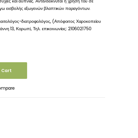
υχίες και αϋπνίες. Αντενδείκνυται η χρήση του σε
γω εισβολής εξωγενών βλαπτικών παραγόντων.
ιαιτολόγος-διατροφολόγος, (Απόφοιτος Χαροκοπείου
ννη 13, Κορωπί, Τηλ. επικοινωνίας: 2106021750
 Cart
ompare