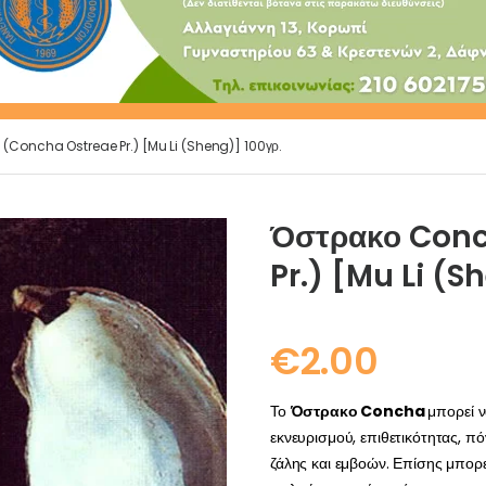
Concha Ostreae Pr.) [Mu Li (Sheng)] 100γρ.
Όστρακο Conc
Pr.) [Mu Li (S
€
2.00
Το
Όστρακο Concha
μπορεί ν
εκνευρισμού, επιθετικότητας, πό
ζάλης και εμβοών. Επίσης μπορ