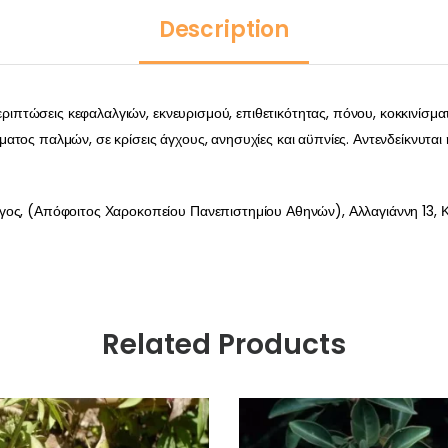
Description
ριπτώσεις κεφαλαλγιών, εκνευρισμού, επιθετικότητας, πόνου, κοκκινίσματο
ατος παλμών, σε κρίσεις άγχους, ανησυχίες και αϋπνίες. Αντενδείκνυτ
γος, (Απόφοιτος Χαροκοπείου Πανεπιστημίου Αθηνών), Αλλαγιάννη 13, Κ
Related Products