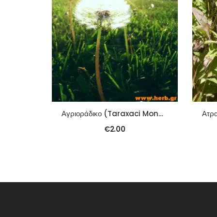
Αγριοράδικο (Taraxaci Mongolici) (Pu Gong Ying) 100γρ
€
2.00