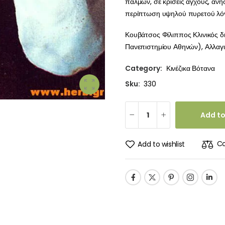
παλμών, σε κρίσεις άγχους, ανησ
περίπτωση υψηλού πυρετού λό
Κουβάτσος Φίλιππος Κλινικός δ
Πανεπιστημίου Αθηνών), Αλλαγιά
Category:
Κινέζικα Βότανα
Sku:
330
Add to
C
Add to wishlist