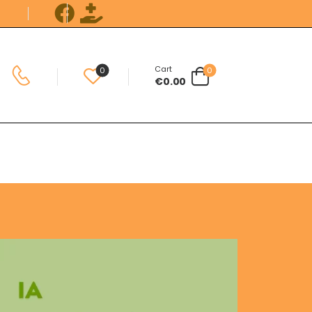
Cart
0
0
€
0.00