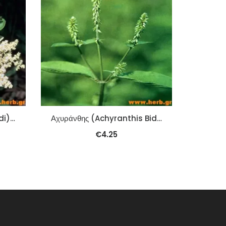
Αγριομυρτιά (Ligustri Lucidi) (Nu Zhen Zi) 100γρ
Αχυράνθης (Achyranthis Bidentatae) (Niu Xi) 100γρ.
€
4.25