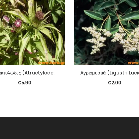
Ατρακτυλώδες (Atractylodes Macr.) (Bai Zhu) 100γρ.
€
5.90
€
2.00