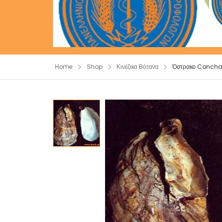
Home
Shop
Κινέζικα Βότανα
Όστρακο Concha (