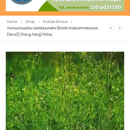
Home
Shop
Κινέζικα Βότανα
Λεντομπουριέλα Ledobouriella [Radix Saposhnikoviae
(Slice)] (Fang Feng) 100γρ.