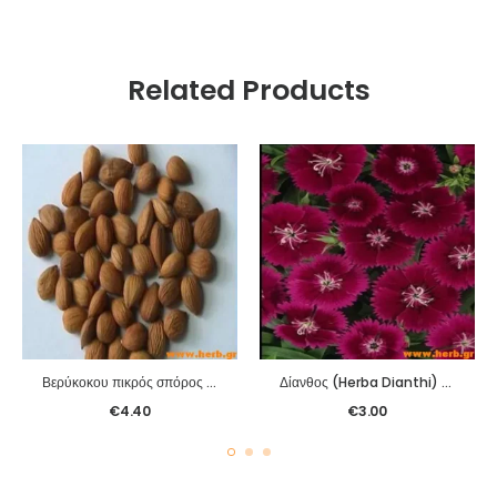
Related Products
Βερύκοκου πικρός σπόρος (Ku Xing Ren) 100γρ.
Δίανθος (Herba Dianthi) (Qu Mai) 100γρ.
€
4.40
€
3.00