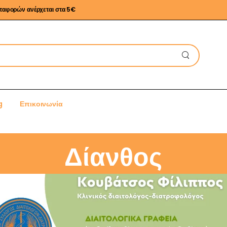
εταφορών ανέρχεται στα 5€
g
Επικοινωνία
Δίανθος