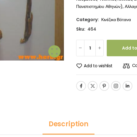
Πανεπιστημίου Αθηνών), Αλλαγιά
Category:
Κινέζικα Βότανα
Sku:
464
Add to
C
Add to wishlist
Description