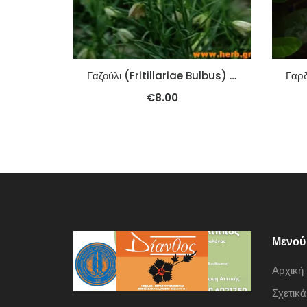
Γαζούλι (Fritillariae Bulbus) [Bei Mu (Chuan)] 100γρ.
€
8.00
Μενού
Αρχική
Σχετικά