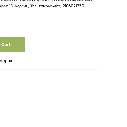
ννη 13, Κορωπί, Τηλ. επικοινωνίας: 2106021750
 Cart
ompare