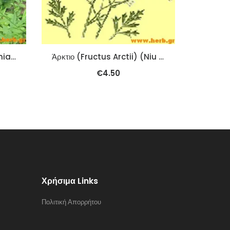
Αγριμόνιο (Herba Agrimoniae Pilosae) (Xian He Cao) 100γρ
Άρκτιο (Fructus Arctii) (Niu Bang Zi) 100γρ.
€
4.50
Χρήσιμα Links
Πολιτική Απορρήτου