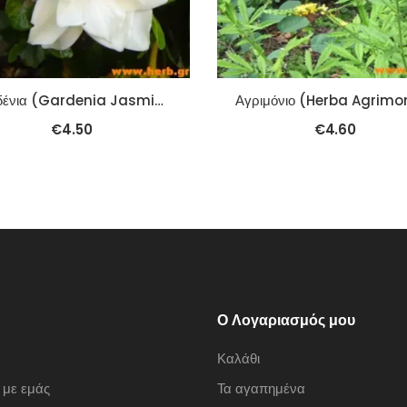
Γαρδένια (Gardenia Jasminoidis) (Zhi Zi) 100γρ.
€
4.50
€
4.60
Ο Λογαριασμός μου
Καλάθι
 με εμάς
Τα αγαπημένα