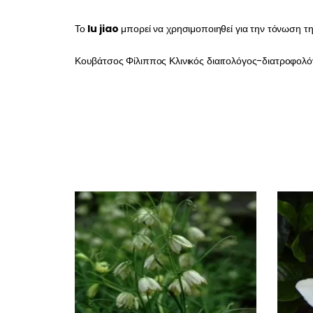
Το
lu jiao
μπορεί να χρησιμοποιηθεί για την τόνωση τη
Κουβάτσος Φίλιππος Κλινικός διαιτολόγος-διατροφολό