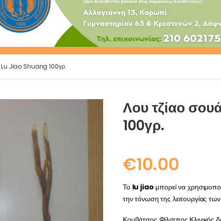
κ Lu Jiao Shuang 100γρ.
Λου τζίαο σου
100γρ.
€
10.00
Το
lu jiao
μπορεί να χρησιμοποι
την τόνωση της λειτουργίας των
Κουβάτσος Φίλιππος Κλινικός δ