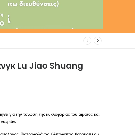
άνγκ Lu Jiao Shuang
ηθεί για την τόνωση της κυκλοφορίας του αίματος και
 νεφρών.
ιαιτολόγος-διατροφολόγος, (Απόφοιτος Χαροκοπείου