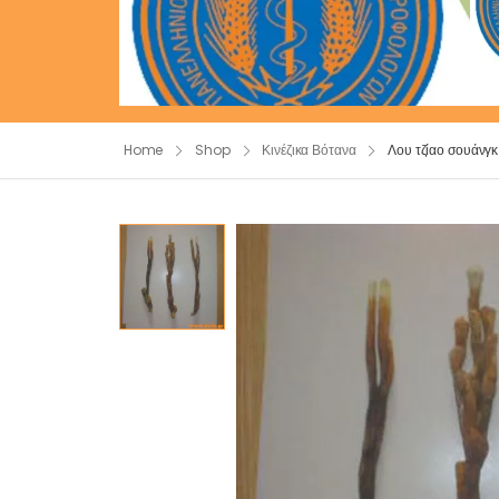
Home
Shop
Κινέζικα Βότανα
Λου τζίαο σουάνγ