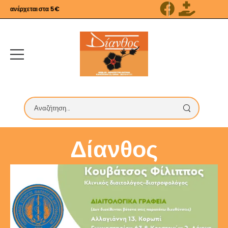
 ανέρχεται στα 5€
Δίανθος