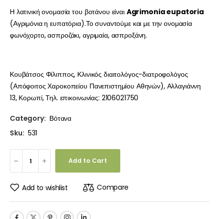
Η λατινική ονομασία του βοτάνου είναι
Agrimonia eupatoria
(Αγριμόνια η ευπατόρια).Το συναντούμε και με την ονομασία
φωνόχορτο, ασπροζάκι, αγριμαία, ασπροξάνη.
Κουβάτσος Φίλιππος, Κλινικός διαιτολόγος-διατροφολόγος
(Απόφοιτος Χαροκοπείου Πανεπιστημίου Αθηνών), Αλλαγιάννη
13, Κορωπί, Τηλ. επικοινωνίας: 2106021750
Category:
Βότανα
Sku:
531
Add to Cart
Compare
Add to wishlist