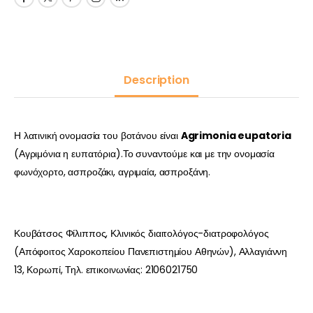
Description
Η λατινική ονομασία του βοτάνου είναι
Agrimonia eupatoria
(Αγριμόνια η ευπατόρια).Το συναντούμε και με την ονομασία
φωνόχορτο, ασπροζάκι, αγριμαία, ασπροξάνη.
Κουβάτσος Φίλιππος, Κλινικός διαιτολόγος-διατροφολόγος
(Απόφοιτος Χαροκοπείου Πανεπιστημίου Αθηνών), Αλλαγιάννη
13, Κορωπί, Τηλ. επικοινωνίας: 2106021750