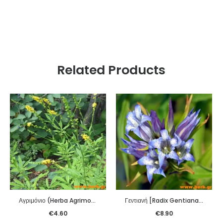
Related Products
Αγριμόνιο (Herba Agrimoniae Pilosae) (Xian He Cao) 100γρ
Γεντιανή [Radix Gentianae (north)] (Long Dan Cao) 100γρ.
€
4.60
€
8.90