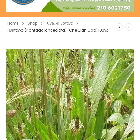
Home
Shop
Κινέζικα Βότανα
Πλατάγκο (Plantago lanceolata) (Che Qian Cao) 100γρ.