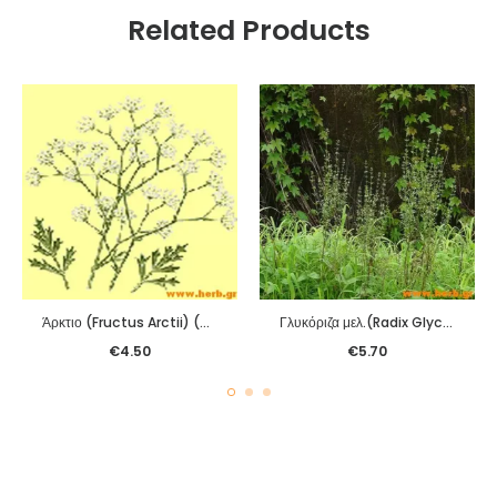
Related Products
Άρκτιο (Fructus Arctii) (Niu Bang Zi) 100γρ.
Γλυκόριζα μελ.(Radix Glycyrrhizae) (Gan Cao) 100γρ.
€
4.50
€
5.70