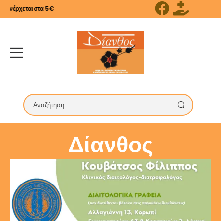
νέρχεται στα 5€
Δίανθος