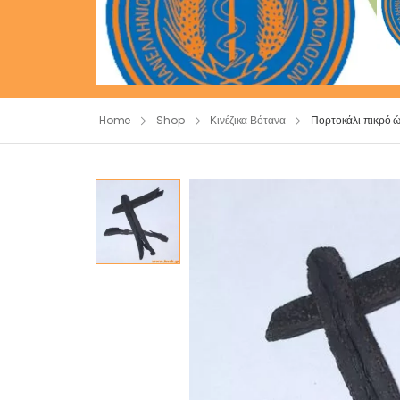
Home
Shop
Κινέζικα Βότανα
Πορτοκάλι πικρό ώ