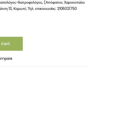
ιαιτολόγος-διατροφολόγος, (Απόφοιτος Χαροκοπείου
ννη 13, Κορωπί, Τηλ. επικοινωνίας: 2106021750
 Cart
ompare