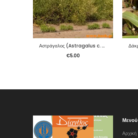
Αστράγαλος (Astragalus c. R.Br.) (Sha Yuan Zi) 100γρ.
€
5.00
Μενού
Αρχική