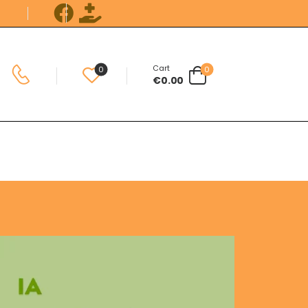
Cart
0
0
€
0.00