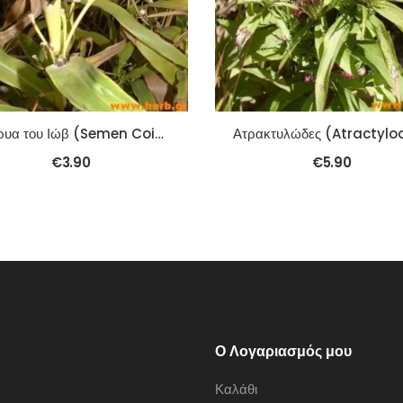
Δάκρυα του Ιώβ (Semen Coisis) (Yi Yi Ren) 100γρ.
€
3.90
€
5.90
Ο Λογαριασμός μου
Καλάθι