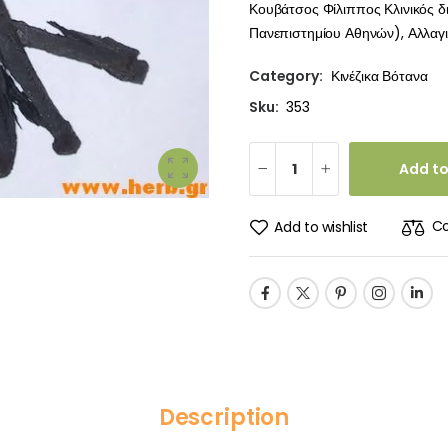
Κουβάτσος Φίλιππος Κλινικός δ
Πανεπιστημίου Αθηνών), Αλλαγιά
Category:
Κινέζικα Βότανα
Sku:
353
Add to
C
Add to wishlist
Description