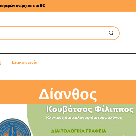
εταφορών ανέρχεται στα 5€
g
Επικοινωνία
Δίανθος