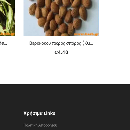
Ατρακτυλώδες (Atractylodes Macr.) (Bai Zhu) 100γρ.
Βερύκοκου πικρός σπόρος (Ku Xing Ren) 100γρ.
€
4.40
Χρήσιμα Links
Πολιτική Απορρήτου