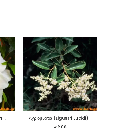
Γαρδένια (Gardenia Jasminoidis) (Zhi Zi) 100γρ.
Αγριομυρτιά (Ligustri Lucidi) (Nu Zhen Zi) 100γρ
€
2.00