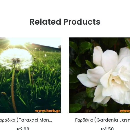
Related Products
Αγριοράδικο (Taraxaci Mongolici) (Pu Gong Ying) 100γρ
€
2.00
€
4.50