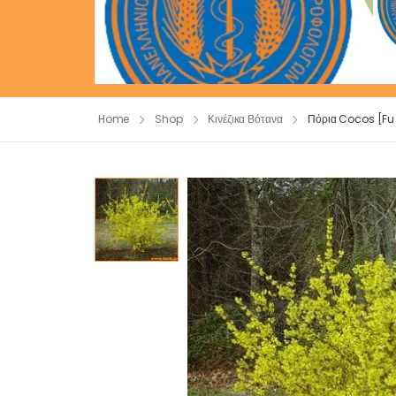
Home
Shop
Κινέζικα Βότανα
Πόρια Cocos [Fu 