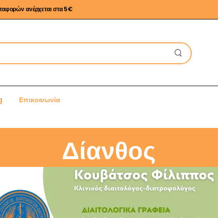
εταφορών ανέρχεται στα 5€
g
Επικοινωνία
Δίανθος