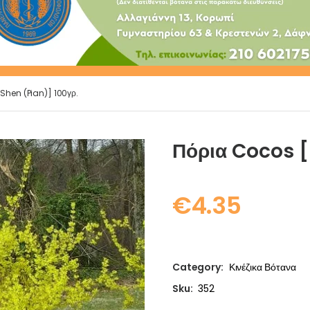
Shen (Pian)] 100γρ.
Πόρια Cocos [
€
4.35
Category:
Κινέζικα Βότανα
Sku:
352