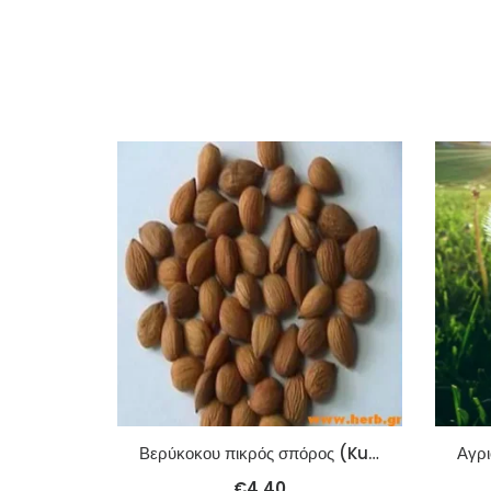
Βερύκοκου πικρός σπόρος (Ku Xing Ren) 100γρ.
€
4.40