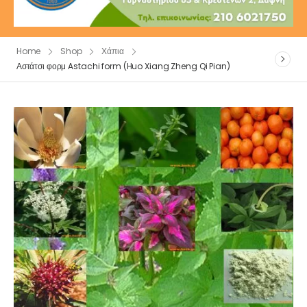
Home
Shop
Χάπια
Αστάτσι φορμ Astachi form (Huo Xiang Zheng Qi Pian)