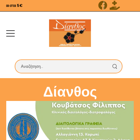
αι στα 5€
Δίανθος