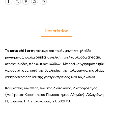
Description
Το
astachi form
περιέχει πατσουλί, μανώλια, φλούδα
μανταρινιού, φύλλα perilla, αγγελική, πινέλια, φλούδα arecae,
ατρακτυλώδες, πόρια, πλατυκώδων . Μπορεί να χρησιμοποιηθεί
για αδυνάτισμα, κατά της βουλημίας, της πολυφαγίας, της οξείας
γαστρεντερίτιδας και της γαστρεντερίτιδας των ταξιδιωτών.
Κουβάτσος Φίλιππος, Κλινικός διαιτολόγος-διατροφολόγος,
(Απόφοιτος Χαροκοπείου Πανεπιστημίου Αθηνών), Αλλαγιάννη
13, Κορωπί, Τηλ. επικοινωνίας: 2106021750