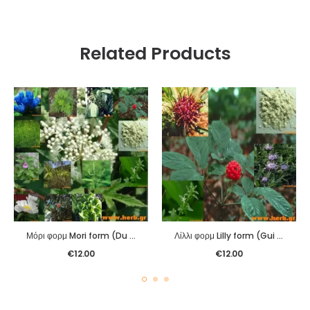
Related Products
Μόρι φορμ Mori form (Du Huo Ji Sheng Pian)
Λίλλι φορμ Lilly form (Gui Pi Pian)
€
12.00
€
12.00