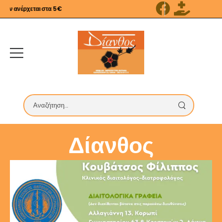
 ανέρχεται στα 5€
Δίανθος