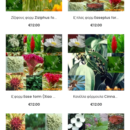
Ζίζιφους φορμ Ziziphus form (Suan Zao Ren Tang Pian)
Ιζ πλας φορμ Easeplus form (Jia Wei Xiao Yao Pian)
€
12.00
€
12.00
Ιζ φορμ Ease form (Xiao Yao Pian)
Κανέλλα φόρμουλα Cinnamon form (Gui Zhi Tang Pian)
€
12.00
€
12.00