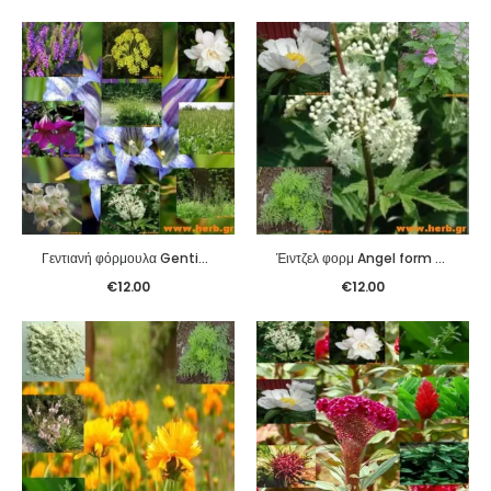
Γεντιανή φόρμουλα Gentiana form (Long Dan Xie Gan Pian)
Έιντζελ φορμ Angel form (Si Wu Pian)
€
12.00
€
12.00