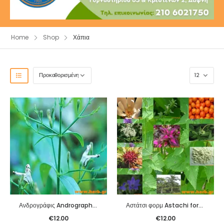
Home
Shop
Χάπια
Ανδρογράφις Andrographis tablets (Chuan Xin Lian Pian)
Αστάτσι φορμ Astachi form (Huo Xiang Zheng Qi Pian)
€
12.00
€
12.00