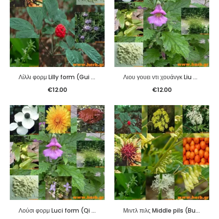
Λίλλι φορμ Lilly form (Gui Pi Pian)
Λιου γουει ντι χουάνγκ Liu Wei Di Huang
€
12.00
€
12.00
Λούσι φορμ Luci form (Qi Ju Di Huang Pian)
Μιντλ πιλς Middle pils (Bu Zhong Yi Qi Wan)