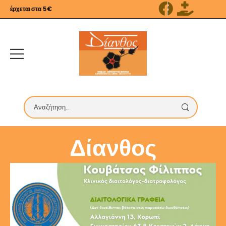
έρχεται στα 5€
Δίανθος