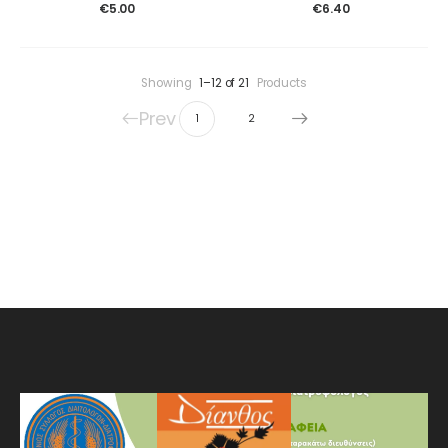
€
5.00
€
6.40
Showing
1–12 of 21
Products
Prev
1
2