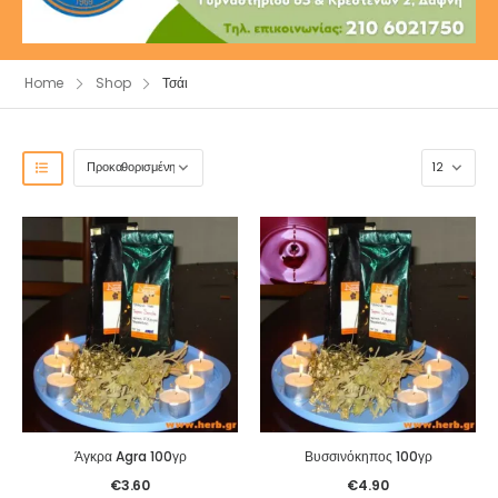
Home
Shop
Τσάι
Άγκρα Agra 100γρ
Βυσσινόκηπος 100γρ
€
3.60
€
4.90