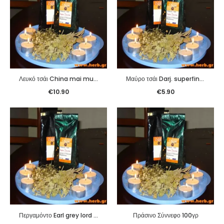
Λευκό τσάι China mai mu dan 100γρ
Μαύρο τσάι Darj. superfine 100γρ
€
10.90
€
5.90
Περγαμόντο Earl grey lord byron 100γρ
Πράσινο Σύννεφο 100γρ