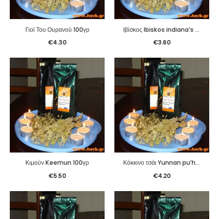
Γιοί Του Ουρανού 100γρ
Ιβίσκος Ibiskos indiana’s song 100γρ
€
4.30
€
3.60
Κιμούν Keemun 100γρ
Κόκκινο τσάι Yunnan pu’her imperial 100γρ
€
5.50
€
4.20