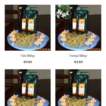
Γαία 100γρ
Γιασεμί 100γρ
€
3.80
€
3.90