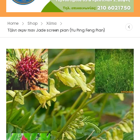
Home
Shop
Χάπια
Τζέιντ σκριν πιαν Jade screen pian (Yu Ping Feng Pian)