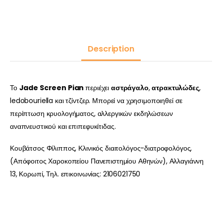
Description
Το
Jade Screen Pian
περιέχει
αστράγαλο
,
ατρακτυλώδες
,
ledobouriella και τζίντζερ. Μπορεί να χρησιμοποιηθεί σε
περίπτωση κρυολογήματος, αλλεργικών εκδηλώσεων
αναπνευστικού και επιπεφυκίτιδας.
Κουβάτσος Φίλιππος, Κλινικός διαιτολόγος-διατροφολόγος,
(Απόφοιτος Χαροκοπείου Πανεπιστημίου Αθηνών), Αλλαγιάννη
13, Κορωπί, Τηλ. επικοινωνίας: 2106021750