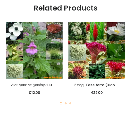
Related Products
Λιου γουει ντι χουάνγκ Liu Wei Di Huang
Ιζ φορμ Ease form (Xiao Yao Pian)
€
12.00
€
12.00