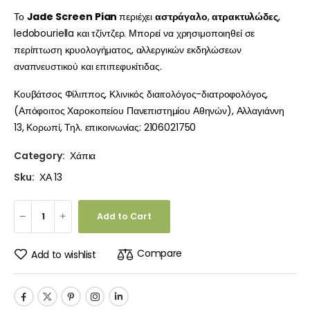
Το
Jade Screen Pian
περιέχει
αστράγαλο
,
ατρακτυλώδες
,
ledobouriella και τζίντζερ. Μπορεί να χρησιμοποιηθεί σε
περίπτωση κρυολογήματος, αλλεργικών εκδηλώσεων
αναπνευστικού και επιπεφυκίτιδας.
Κουβάτσος Φίλιππος, Κλινικός διαιτολόγος-διατροφολόγος,
(Απόφοιτος Χαροκοπείου Πανεπιστημίου Αθηνών), Αλλαγιάννη
13, Κορωπί, Τηλ. επικοινωνίας: 2106021750
Category:
Χάπια
Sku:
ΧΑ 13
Add to Cart
Compare
Add to wishlist