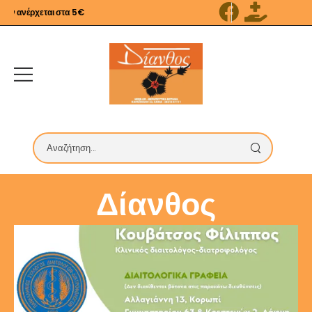
 ανέρχεται στα 5€
Δίανθος