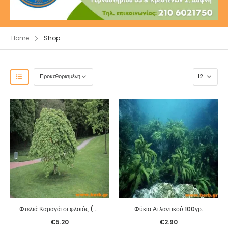
Home
Shop
Φτελιά Καραγάτσι φλοιός (Ulmus fulva) 100γρ.
Φύκια Ατλαντικού 100γρ.
€
5.20
€
2.90