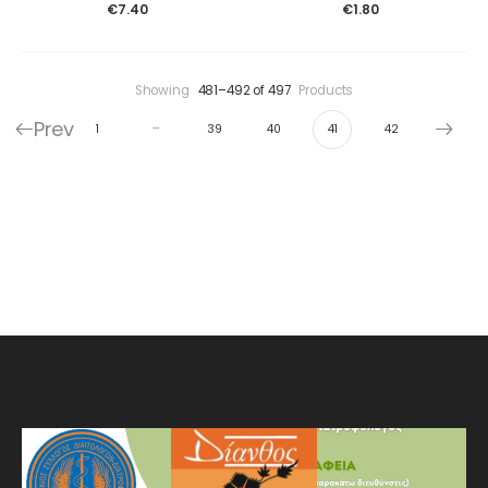
€
7.40
€
1.80
Showing
481–492 of 497
Products
Prev
…
1
39
40
41
42