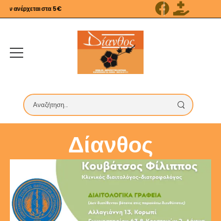
 ανέρχεται στα 5€
Δίανθος