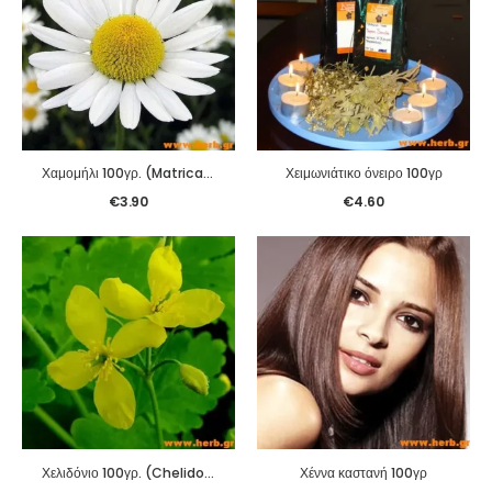
Χαμομήλι 100γρ. (Matricaria chamomilla)
Χειμωνιάτικο όνειρο 100γρ
€
3.90
€
4.60
Χελιδόνιο 100γρ. (Chelidonium majus L.)
Χέννα καστανή 100γρ