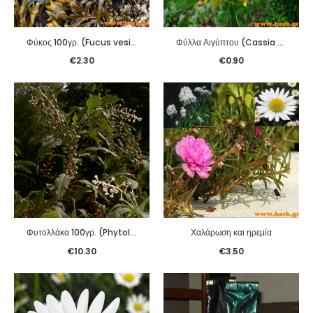
Φύκος 100γρ. (Fucus vesiculosus)
Φύλλα Αιγύπτου (Cassia senna) 100γρ.
€
2.30
€
0.90
Φυτολλάκα 100γρ. (Phytolacca Americana)
Χαλάρωση και ηρεμία
€
10.30
€
3.50