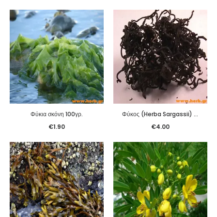
Φύκια σκόνη 100γρ.
Φύκος (Herba Sargassii) (Hai Zao) 100γρ.
€
1.90
€
4.00